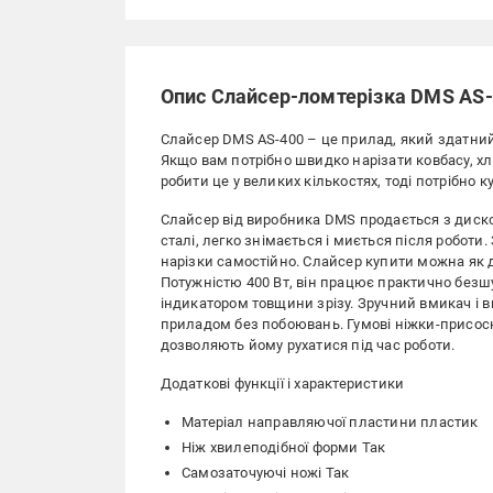
Опис Слайсер-ломтерізка DMS AS-
Слайсер DMS AS-400 – це прилад, який здатний 
Якщо вам потрібно швидко нарізати ковбасу, хлі
робити це у великих кількостях, тоді потрібно 
Слайсер від виробника DMS продається з диск
сталі, легко знімається і миється після робот
нарізки самостійно. Слайсер купити можна як д
Потужністю 400 Вт, він працює практично безш
індикатором товщини зрізу. Зручний вмикач і 
приладом без побоювань. Гумові ніжки-присоски
дозволяють йому рухатися під час роботи.
Додаткові функції і характеристики
Матеріал направляючої пластини пластик
Ніж хвилеподібної форми Так
Самозаточуючі ножі Так