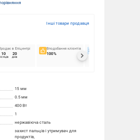
порівняння
Інші товари продавця
Продає в Епіцентрі
Вподобання клієнтів
Вчасність доставок
10
20
100%
79.59%
ісяців
днів
15 мм
0.5 мм
400 Вт
1
нержавіюча сталь
захист пальців і утримувач для
продуктів