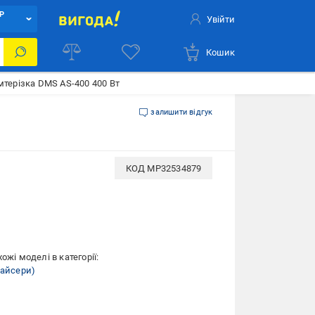
Р
Увійти
Кошик
терізка DMS AS-400 400 Вт
залишити відгук
КОД
MP32534879
ожі моделі в категорії:
лайсери)