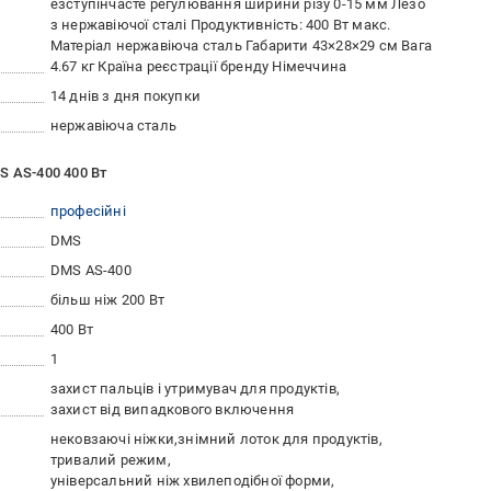
езступінчасте регулювання ширини різу 0-15 мм Лезо
з нержавіючої сталі Продуктивність: 400 Вт макс.
Матеріал нержавіюча сталь Габарити 43×28×29 см Вага
4.67 кг Країна реєстрації бренду Німеччина
14 днів з дня покупки
нержавіюча сталь
S AS-400 400 Вт
професійні
DMS
DMS AS-400
більш ніж 200 Вт
400 Вт
1
захист пальців і утримувач для продуктів
захист від випадкового включення
нековзаючі ніжки
знімний лоток для продуктів
тривалий режим
універсальний ніж хвилеподібної форми