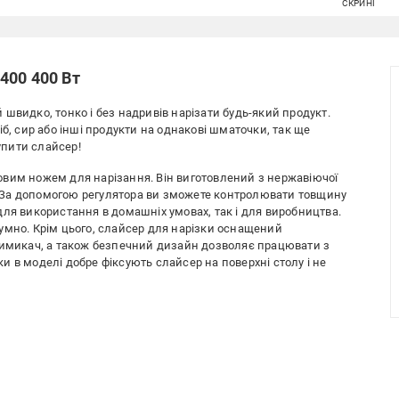
СКРИНІ
400 400 Вт
швидко, тонко і без надривів нарізати будь-який продукт.
б, сир або інші продукти на однакові шматочки, так ще
купити слайсер!
овим ножем для нарізання. Він виготовлений з нержавіючої
и. За допомогою регулятора ви зможете контролювати товщину
ля використання в домашніх умовах, так і для виробництва.
умно. Крім цього, слайсер для нарізки оснащений
вимикач, а також безпечний дизайн дозволяє працювати з
 в моделі добре фіксують слайсер на поверхні столу і не