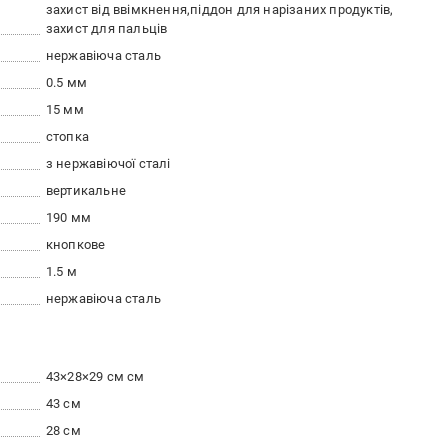
захист від ввімкнення
піддон для нарізаних продуктів
захист для пальців
нержавіюча сталь
0.5 мм
15 мм
стопка
з нержавіючої сталі
вертикальне
190 мм
кнопкове
1.5 м
нержавіюча сталь
43×28×29 см см
43 см
28 см