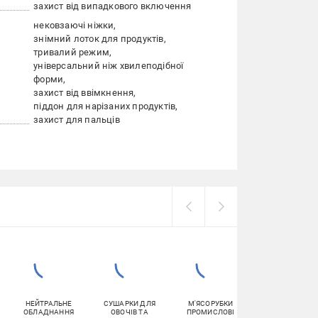
захист від випадкового включення
нековзаючі ніжки
знімний лоток для продуктів
тривалий режим
універсальний ніж хвилеподібної
форми
захист від ввімкнення
піддон для нарізаних продуктів
захист для пальців
НЕЙТРАЛЬНЕ
СУШАРКИ ДЛЯ
М'ЯСОРУБКИ
ПРОФЕСІЙНІ
ОБЛАДНАННЯ
ОВОЧІВ ТА
ПРОМИСЛОВІ
ПЛИТИ