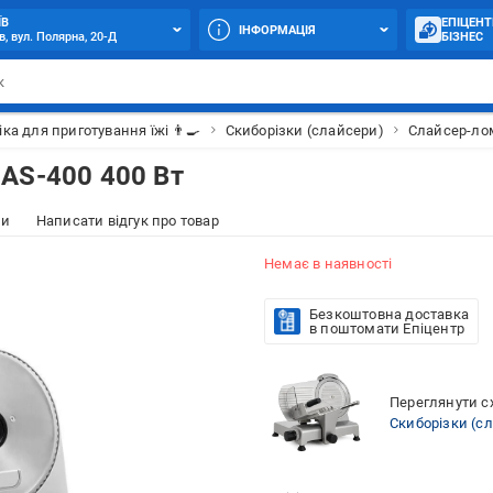
ЇВ
ЕПІЦЕНТ
ІНФОРМАЦІЯ
в, вул. Полярна, 20-Д
БІЗНЕС
іка для приготування їжі 👨‍🍳
Скиборізки (слайсери)
Слайсер-лом
AS-400 400 Вт
ки
Написати відгук про товар
Немає в наявності
Безкоштовна доставка
в поштомати Епіцентр
Переглянути сх
Скиборізки (с