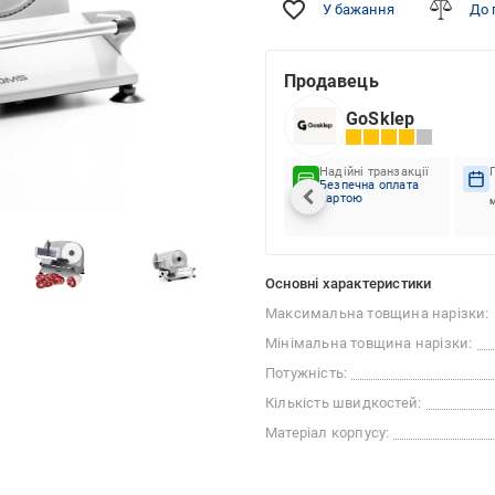
У бажання
До 
Продавець
GoSklep
Надійні транзакції
Безпечна оплата
картою
м
Основні характеристики
Максимальна товщина нарізки:
Мінімальна товщина нарізки:
Потужність:
Кількість швидкостей:
Матеріал корпусу: