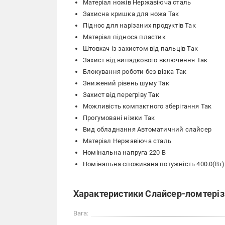
Матеріал ножів Нержавіюча сталь
Захисна кришка для ножа Так
Піднос для нарізаних продуктів Так
Матеріал підноса пластик
Штовхач із захистом від пальців Так
Захист від випадкового включення Так
Блокування роботи без візка Так
Знижений рівень шуму Так
Захист від перегріву Так
Можливість компактного зберігання Так
Прогумовані ніжки Так
Вид обладнання Автоматичний слайсер
Матеріал Нержавіюча сталь
Номінальна напруга 220 В
Номінальна споживана потужність 400.0(Вт)
Характеристики Слайсер-ломтеріз
Вага: