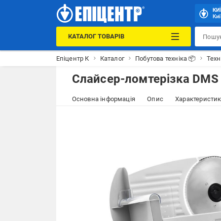
КИ
Киї
КАТАЛОГ ТОВАРІВ
Епіцентр К
Каталог
Побутова техніка 📦
Техн
Слайсер-ломтерізка DMS 
Основна інформація
Опис
Характеристи