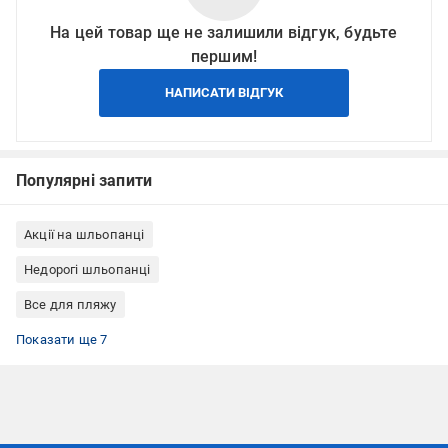
На цей товар ще не залишили відгук, будьте
першим!
НАПИСАТИ ВІДГУК
Популярні запити
Акції на шльопанці
Недорогі шльопанці
Все для пляжу
Товари для плавання
Білі шльопанці
Чоловічі шльопанці
Шльопанці чоловічі пляжні
Пляжні шльопанці
Літні шльопанці
Шльопанці для басейну
Показати ще 7