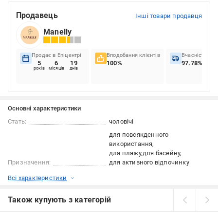
Продавець
Інші товари продавця
Manelly
Продає в Епіцентрі
Вподобання клієнтів
Вчасність до
5
6
19
100%
97.78%
років
місяців
днів
Основні характеристики
Стать:
чоловічі
для повсякденного
використання
для пляжу
для басейну
Призначення:
для активного відпочинку
Всі характеристики
Також купують з категорій