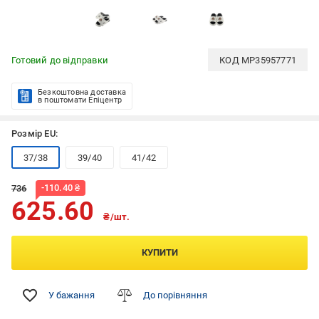
Готовий до відправки
КОД
MP35957771
Безкоштовна доставка
в поштомати Епіцентр
Розмір EU:
37/38
39/40
41/42
-
110.40
₴
736
625.60
₴/шт.
КУПИТИ
У бажання
До порівняння