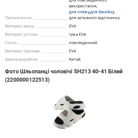
для повсякденного
використання
для пляжу
для басейну
Призначення:
для активного відпочинку
Матеріал верху:
EVA
Матеріал устілки:
гума EVA
Стиль:
повсякденний
Матеріал підошви:
EVA
Країна-виробник:
Китай
Фото Шльопанці чоловічі SH213 40-41 Білий
(2200000122513)