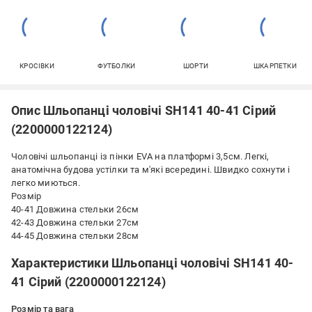
КРОСІВКИ
ФУТБОЛКИ
ШОРТИ
ШКАРПЕТКИ
Опис Шльопанці чоловічі SH141 40-41 Сірий
(2200000122124)
Чоловічі шльопанці із пінки EVA на платформі 3,5см. Легкі,
анатомічна будова устілки та м'які всередині. Швидко сохнути і
легко миються.
Розмір
40-41 Довжина стельки 26см
42-43 Довжина стельки 27см
44-45 Довжина стельки 28см
Характеристики Шльопанці чоловічі SH141 40-
41 Сірий (2200000122124)
Розмір та вага