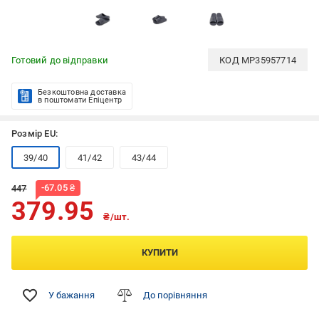
Готовий до відправки
КОД
MP35957714
Безкоштовна доставка
в поштомати Епіцентр
Розмір EU:
39/40
41/42
43/44
-
67.05
₴
447
379.95
₴/шт.
КУПИТИ
У бажання
До порівняння