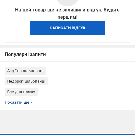
На цей товар ще не залишили відгук, будьте
першим!
НАПИСАТИ ВІДГУК
Популярні запити
Акції на шльопанці
Недорогі шльопанці
Все для пляжу
Товари для плавання
Сірі шльопанці
Чоловічі шльопанці
Шльопанці чоловічі пляжні
Пляжні шльопанці
Літні шльопанці
Шльопанці для басейну
Показати ще 7