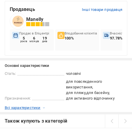
Продавець
Інші товари продавця
Manelly
Продає в Епіцентрі
Вподобання клієнтів
Вчасність до
5
6
19
100%
97.78%
років
місяців
днів
Основні характеристики
Стать:
чоловічі
для повсякденного
використання
для пляжу
для басейну
Призначення:
для активного відпочинку
Всі характеристики
Також купують з категорій