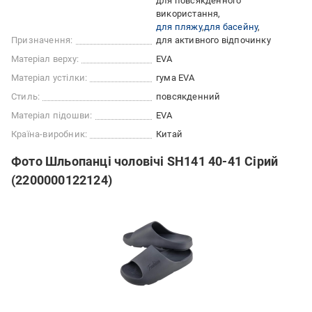
для повсякденного
використання
для пляжу
для басейну
Призначення:
для активного відпочинку
Матеріал верху:
EVA
Матеріал устілки:
гума EVA
Стиль:
повсякденний
Матеріал підошви:
EVA
Країна-виробник:
Китай
Фото Шльопанці чоловічі SH141 40-41 Сірий
(2200000122124)