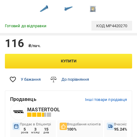
Готовий до відправки
КОД
MP4420270
116
₴/пач.
КУПИТИ
У бажання
До порівняння
Продавець
Інші товари продавця
MASTERTOOL
Продає в Епіцентрі
Вподобання клієнтів
Вчасність до
5
3
15
100%
95.24%
років
місяці
днів