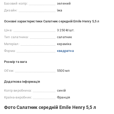
Базовий колір:
зелений
Дизайн:
їжа
Основні характеристики Салатник середній Emile Henry 5,5 л
Ціна:
3 250 ₴/шт.
Тип салатника:
салатник
Матеріал:
кераміка
Форма:
квадратна
Розмір та вага
Об'єм:
5500 мл
Додаткова інформація
Колір виробника:
синій
Країна-виробник:
Франція
Фото Салатник середній Emile Henry 5,5 л