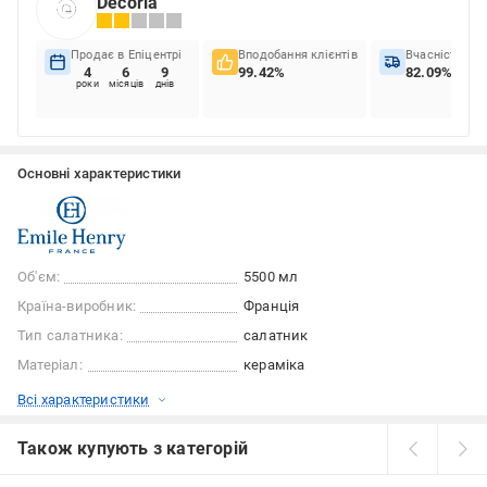
Decoria
Продає в Епіцентрі
Вподобання клієнтів
Вчасність до
4
6
9
99.42%
82.09%
роки
місяців
днів
Основні характеристики
Об'єм:
5500 мл
Країна-виробник:
Франція
Тип салатника:
салатник
Матеріал:
кераміка
Всі характеристики
Також купують з категорій