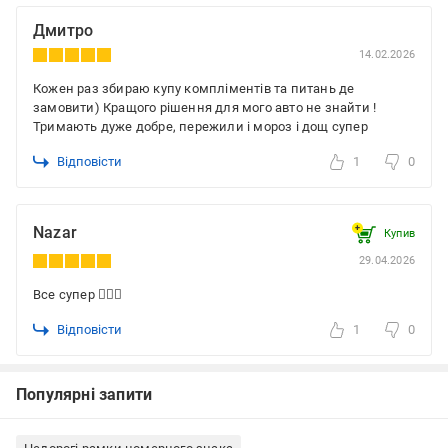
Дмитро
14.02.2026
Кожен раз збираю купу компліментів та питань де
замовити) Кращого рішення для мого авто не знайти !
Тримають дуже добре, пережили і мороз і дощ супер
Відповісти
1
0
Nazar
Купив
29.04.2026
Все супер 👍🏼😎
Відповісти
1
0
Популярні запити