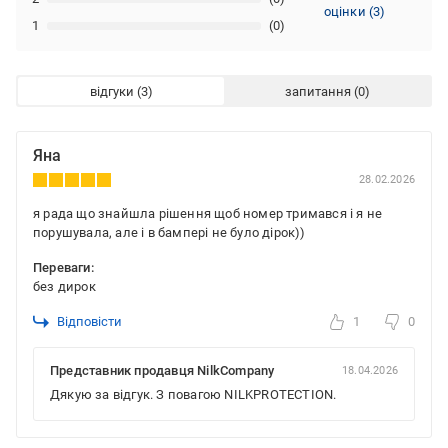
оцінки
(
3
)
1
(0)
відгуки
запитання
Яна
28.02.2026
я рада що знайшла рішення щоб номер тримався і я не
порушувала, але і в бампері не було дірок))
Переваги:
без дирок
Відповісти
1
0
Представник продавця NilkCompany
18.04.2026
Дякую за відгук. З повагою NILKPROTECTION.