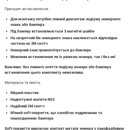
Принцип встановлення
Для монтажу потрібно повний демонтаж подіуму номерного
знака або бампера
Під бампер встановлюються 3 магнітні шайби
На зворотний бік номерного знака наклеюється відповідна
частина на 3М скотч
Номерний знак примагнічується до бампера
Можливе встановлення як із рамкою номера, так і без неї
Важливо: без повного зняття подіуму номера або бампера
встановлення цього комплекту неможлива.
Матеріали та якість
Міцний пластик
Надпотужні магніти N52
Надійний 3M скотч
М'який soft-покриття, що запобігає подряпинам та
пошкодженню бампера
Soft-покриття виключає контакт металу номера з лакофарбовим