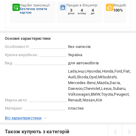
Надійні транзакції
Продає в Епіцентрі
Вподобання к
Безпечна оплата
3
4
4
100%
картою
роки
місяці
дні
Основні характеристики
Особливості:
без написів
Країна-виробник:
Україна
Вид:
для автомобілів
Lada
інші
Hyundai
Honda
Ford
Fiat
Audi
Skoda
Opel
Mitsubishi
Mercedes-Benz
Mazda
Dacia
Daewoo
Chevrolet
Lexus
Subaru
Volkswagen
BMW
Toyota
Peugeot
Марка авто:
Renault
Nissan
KIA
Матеріал:
пластик
Всі характеристики
Також купують з категорій