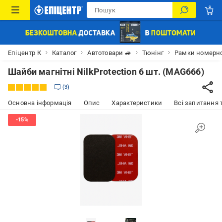
Епіцентр К
Каталог
Автотовари 🚙
Тюнінг
Рамки номерно
Шайби магнітні NilkProtection 6 шт. (МАG666)
3
Основна інформація
Опис
Характеристики
Всі запитання т