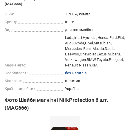
(МАG666)
Ціна:
1 700 ₴/компл.
Бренд:
Інше
Вид:
для автомобілів
Lada
інші
Hyundai
Honda
Ford
Fiat
Audi
Skoda
Opel
Mitsubishi
Mercedes-Benz
Mazda
Dacia
Daewoo
Chevrolet
Lexus
Subaru
Volkswagen
BMW
Toyota
Peugeot
Марка авто:
Renault
Nissan
KIA
Особливості:
без написів
Матеріал:
пластик
Країна-виробник:
Україна
Фото Шайби магнітні NilkProtection 6 шт.
(МАG666)