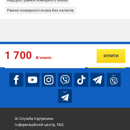
Недорогі рамки номерного знака
Рамки номерного знака без написів
Підписуйтесь, щоб дізнаватись першим про акції та пропозиції
1 700
КУПИТИ
₴/компл.
ПІДПИСАТИСЯ
bot
bot
АІ Служба підтримки
Інформаційний центр, FAQ