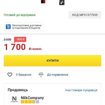
Готовий до відправки
КОД
MP31377905
Безкоштовна доставка
в поштомати Епіцентр
-
300
₴
2 000
1 700
₴/компл.
КУПИТИ
У бажання
До порівняння
Продавець
Інші товари продавця
NilkCompany