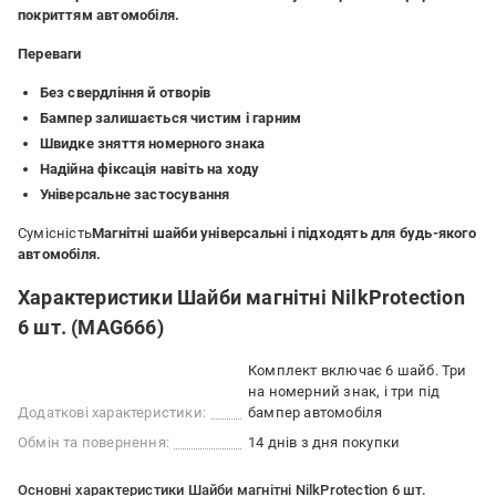
покриттям автомобіля.
Переваги
Без свердління й отворів
Бампер залишається чистим і гарним
Швидке зняття номерного знака
Надійна фіксація навіть на ходу
Універсальне застосування
Сумісність
Магнітні шайби універсальні і підходять для будь-якого
автомобіля.
Характеристики Шайби магнітні NilkProtection
6 шт. (МАG666)
Комплект включає 6 шайб. Три
на номерний знак, і три під
Додаткові характеристики:
бампер автомобіля
Обмін та повернення:
14 днів з дня покупки
Основні характеристики Шайби магнітні NilkProtection 6 шт.