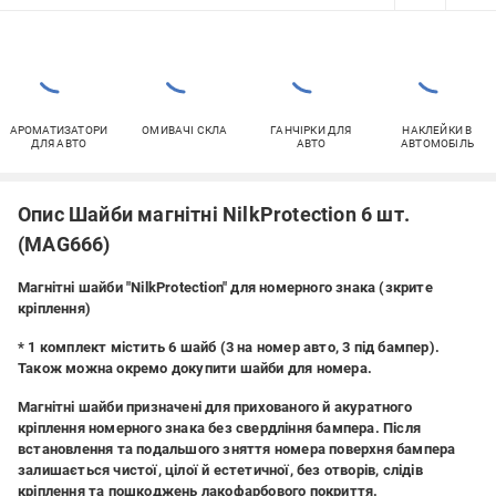
АРОМАТИЗАТОРИ
ОМИВАЧІ СКЛА
ГАНЧІРКИ ДЛЯ
НАКЛЕЙКИ В
ДЛЯ АВТО
АВТО
АВТОМОБІЛЬ
Опис Шайби магнітні NilkProtection 6 шт.
(МАG666)
Магнітні шайби "NilkProtection" для номерного знака (зкрите
кріплення)
* 1 комплект містить 6 шайб (3 на номер авто, 3 під бампер).
Також можна окремо докупити шайби для номера.
Магнітні шайби призначені для прихованого й акуратного
кріплення номерного знака без свердління бампера. Після
встановлення та подальшого зняття номера поверхня бампера
залишається чистої, цілої й естетичної, без отворів, слідів
кріплення та пошкоджень лакофарбового покриття.