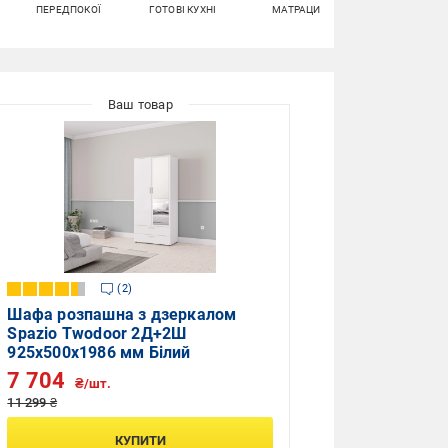
ПЕРЕДПОКОЇ
ГОТОВІ КУХНІ
МАТРАЦИ
ПІДСТАВКИ І
ТУМБИ ДЛЯ
ВЗУТТЯ
2
Шафа розпашна з дзеркалом
Spazio Twodoor 2Д+2Ш
925х500х1986 мм Білий
7 704
₴/шт.
11 299 ₴
КУПИТИ