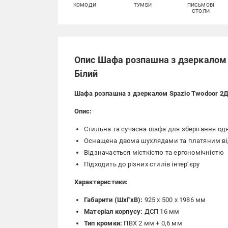
КОМОДИ
ТУМБИ
ПИСЬМОВІ
СТОЛИ
Опис Шафа розпашна з дзеркалом
Білий
Шафа розпашна з дзеркалом Spazio Twodoor 2
Опис:
Стильна та сучасна шафа для зберігання од
Оснащена двома шухлядами та платяним в
Відзначається місткістю та ергономічністю
Підходить до різних стилів інтер’єру
Характеристики:
Габарити (ШхГхВ):
925 x 500 x 1986 мм
Матеріал корпусу:
ДСП 16 мм
Тип кромки:
ПВХ 2 мм + 0,6 мм