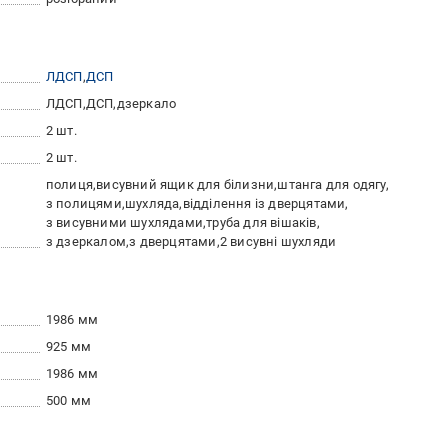
ЛДСП
ДСП
ЛДСП
ДСП
дзеркало
2 шт.
2 шт.
полиця
висувний ящик для білизни
штанга для одягу
з полицями
шухляда
відділення із дверцятами
з висувними шухлядами
труба для вішаків
з дзеркалом
з дверцятами
2 висувні шухляди
1986 мм
925 мм
1986 мм
500 мм