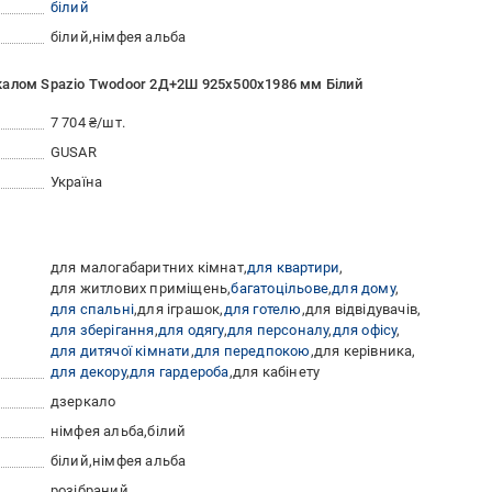
білий
білий
німфея альба
калом Spazio Twodoor 2Д+2Ш 925х500х1986 мм Білий
7 704 ₴/шт.
GUSAR
Україна
для малогабаритних кімнат
для квартири
для житлових приміщень
багатоцільове
для дому
для спальні
для іграшок
для готелю
для відвідувачів
для зберігання
для одягу
для персоналу
для офісу
для дитячої кімнати
для передпокою
для керівника
для декору
для гардероба
для кабінету
дзеркало
німфея альба
білий
білий
німфея альба
розібраний