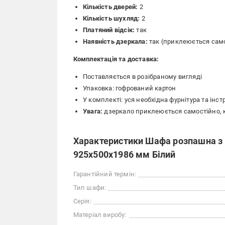
Кількість дверей:
2
Кількість шухляд:
2
Платяний відсік:
так
Наявність дзеркала:
так (приклеюється сам
Комплектація та доставка:
Поставляється в розібраному вигляді
Упаковка: гофрований картон
У комплекті: уся необхідна фурнітура та інст
Увага:
дзеркало приклеюється самостійно, к
Характеристики Шафа розпашна з
925х500х1986 мм Білий
Гарантійний термін:
Тип шафи:
Серія:
Матеріал виробу: