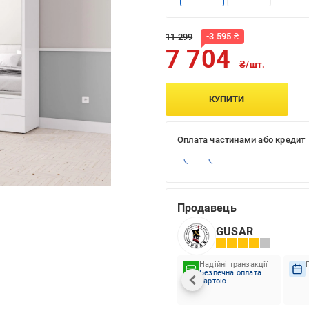
-
3 595
₴
11 299
7 704
₴/шт.
КУПИТИ
Оплата частинами або кредит
Продавець
GUSAR
Надійні транзакції
Безпечна оплата
картою