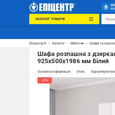
КИ
Киї
КАТАЛОГ ТОВАРІВ
Епіцентр К
Каталог
Меблі 🛌
Шафи та комле
Шафа розпашна з дзерка
925х500х1986 мм Білий
Основна інформація
Опис
Характеристи