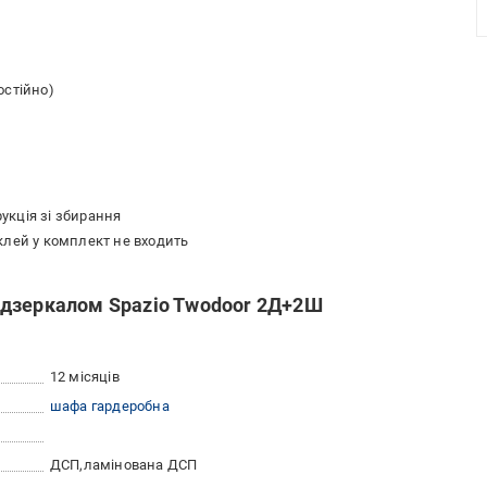
остійно)
рукція зі збирання
лей у комплект не входить
 дзеркалом Spazio Twodoor 2Д+2Ш
12 місяців
шафа гардеробна
ДСП
ламінована ДСП