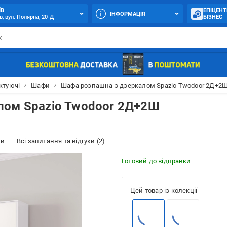
ЇВ
ЕПІЦЕНТ
ІНФОРМАЦІЯ
в, вул. Полярна, 20-Д
БІЗНЕС
ктуючі
Шафи
Шафа розпашна з дзеркалом Spazio Twodoor 2Д+2Ш
лом Spazio Twodoor 2Д+2Ш
ки
Всі запитання та відгуки (2)
Готовий до відправки
Цей товар із колекції