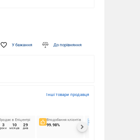
У бажання
До порівняння
Інші товари продавця
Продає в Епіцентрі
Вподобання клієнтів
Вчасність доставок
3
10
29
99.98%
92.42%
роки
місяців
днів