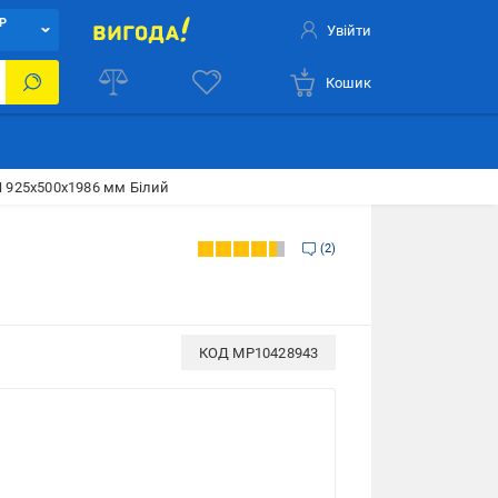
Р
Увійти
Кошик
 925х500х1986 мм Білий
2
КОД
MP10428943