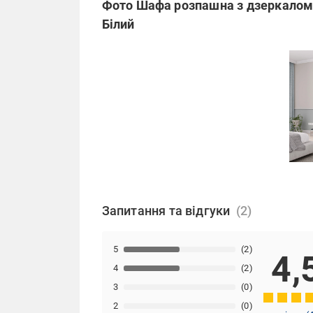
Фото Шафа розпашна з дзеркалом
Білий
Запитання та відгуки
5
(2)
4,
4
(2)
3
(0)
2
(0)