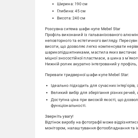
Ширина: 190 см
Глибина: 45 см
Висота: 240 см
Розсувна ситема шафи-купе Mebel Star
Профіль виконаний із гальванізованого алюмі
неповторного та естетичного вигляду. Пересу
висоти, що дозволяє легко компенсувати нері
шарикопідшипниками, мастила яких вистачає на
міцної зносостійкої пластмаси, а шина з м'яко
Нижній ролик акуратно інтегрований у профіль,
Переваги тридверної шафи-купе Mebel Star:
Ідеально підходить для сучасних інтер'єрів,
Великий вибір для зберігання різних речей, 
Доступна ціна при високій якості, що дозво
функціональності.
Зверніть увагу!
Відтінок виробу на фотографії може відрізнятис
монітором, налаштування фотообладнання та ін