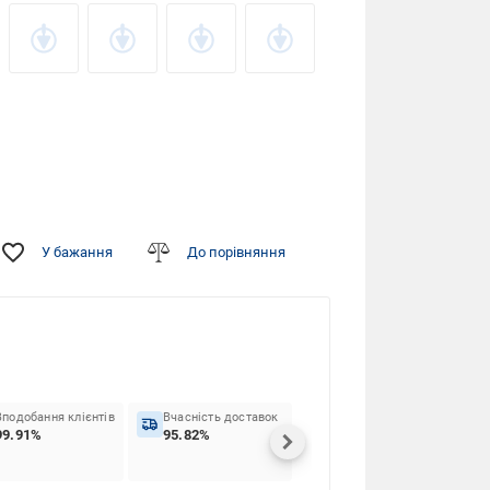
У бажання
До порівняння
Вподобання клієнтів
Вчасність доставок
99.91%
95.82%