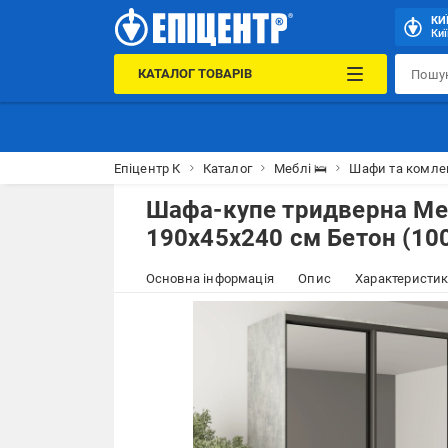
КИ
Киї
КАТАЛОГ ТОВАРІВ
Епіцентр К
Каталог
Меблі 🛌
Шафи та комле
Шафа-купе тридверна Meb
190х45х240 см Бетон (10
Основна інформація
Опис
Характеристи