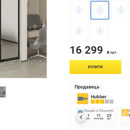
16 299
₴/шт.
КУПИТИ
Продавець
Hubber
Продає в Епіцентрі
1
11
23
рік
місяців
дні