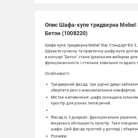
Опис Шафа-купе тридверна Mebel 
Бетон (1008220)
Шафа-купе тридверна Mebel Star Стандарт BG 3
Шукаєте сучасну та практичну шафу-купе для ва
в кольорі "Бетон" стане ідеальним вибором для 
функціональність і стильна зовнішність вдало 
Особливості:
Тридверний фасад: три зручні двері забезп
зберігати речі з максимальним комфортом.
Містке наповнення: шафа оснащена кількома
простір для різних типів речей.
Фасад із 3 дзеркал: функціональне рішення,
візуально збільшують простір. Таке поєднан
шафи. Цей фасад простий у догляді і зберіга
Розміри: