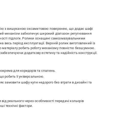
нію з вишуканою оксамитовою поверхнею, що додає шафі
вний механізм забезпечує широкий діапазон регулювання
вності підлоги. Ролики оснащені самозмазувальними
 весь період експлуатації. Верхній ролик виготовлений із
го матеріалу робить роботу механізму повністю безшумною.
 забезпечуючи додаткову естетику та надійність конструкції.
 зокрема для коридорів та спалень.
що робить її універсальною.
ляє замовити шафу купе недорого без втрати в дизайні та
я від реального через особливості передачі кольорів
ші технічні фактори.