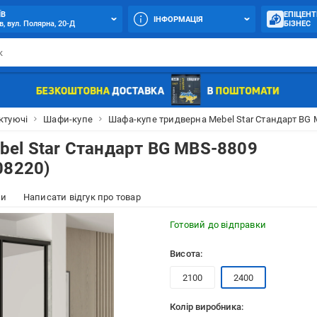
ЇВ
ЕПІЦЕНТ
ІНФОРМАЦІЯ
в, вул. Полярна, 20-Д
БІЗНЕС
ктуючі
Шафи-купе
Шафа-купе тридверна Mebel Star Стандарт BG 
el Star Стандарт BG MBS-8809
08220)
ки
Написати відгук про товар
Готовий до відправки
Висота:
2100
2400
Колір виробника: