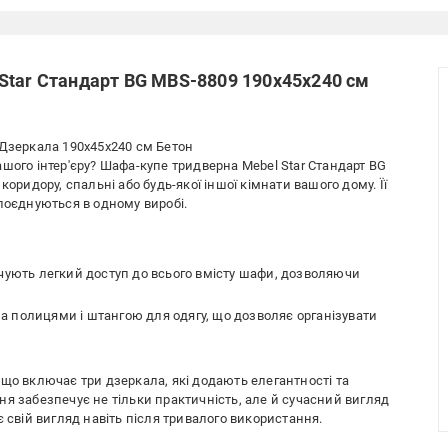
Star Стандарт BG MBS-8809 190х45х240 см
 Дзеркала 190x45x240 см Бетон
шого інтер'єру? Шафа-купе тридверна Mebel Star Стандарт BG
коридору, спальні або будь-якої іншої кімнати вашого дому. Її
поєднуються в одному виробі.
ечують легкий доступ до всього вмісту шафи, дозволяючи
 полицями і штангою для одягу, що дозволяє організувати
 що включає три дзеркала, які додають елегантності та
ня забезпечує не тільки практичність, але й сучасний вигляд
є свій вигляд навіть після тривалого використання.