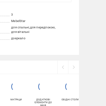
3
MebelStar
для спальні
для передпокою
для вітальні
дзеркало
МАТРАЦИ
ДОДАТКОВІ
ОБІДНІ СТОЛИ
ПІДСТАВКИ І
ЕЛЕМЕНТИ ДО
ТУМБИ ДЛЯ
ШАФ
ВЗУТТЯ