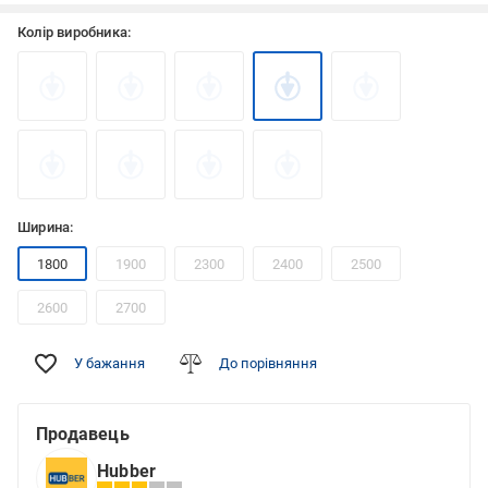
Колір виробника:
Ширина:
1800
1900
2300
2400
2500
2600
2700
У бажання
До порівняння
Продавець
Hubber