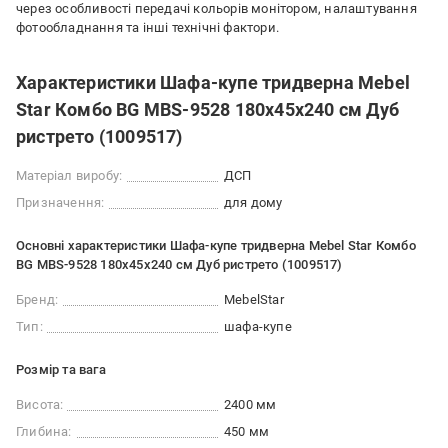
через особливості передачі кольорів монітором, налаштування
фотообладнання та інші технічні фактори.
Характеристики Шафа-купе тридверна Mebel
Star Комбо BG MBS-9528 180х45х240 см Дуб
ристрето (1009517)
Матеріал виробу:
ДСП
Призначення:
для дому
Основні характеристики Шафа-купе тридверна Mebel Star Комбо
BG MBS-9528 180х45х240 см Дуб ристрето (1009517)
Бренд:
MebelStar
Тип:
шафа-купе
Розмір та вага
Висота:
2400 мм
Глибина:
450 мм