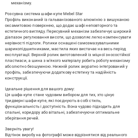
механізму.
Розсувна система шафи-купе Mebel Star
Профіль виконаний із гальванізованого алюмінію з вишуканою
оксамитовою поверхнею, що додає шафі неповторного та
естетичного вигляду. Пересувний механізм забезпечує широкий
діапазон регулювання висоти, що дозволяє легко компенсувати
нерівності підлоги. Ролики оснащені самозмазувальними
шарикопідшипниками, мастила яких вистачає на весь період
експлуатації. Верхній ролик виготовлений із міцної зносостійкої
пластмаси, а шина з м'якого матеріалу робить роботу механізму
абсолютно безшумною. Нижній ролик акуратно інтегрований у
профіль, забезпечуючи додаткову естетику та надійність
конструкції.
Ідеальне рішення для вашого дому:
Ця шафа-купе стане чудовим вибором для тих, хто цінує
тридверні шафи-купе, які поєднують в собі стиль,
функціональність і доступність. Вона чудово підходить для
спальні, коридору або вітальні, забезпечуючи оптимальне
зберігання речей.
Зверніть увагу!
Відтінок виробу на фотографії може відрізнятися від реального