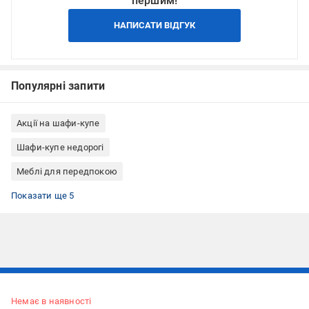
першим!
НАПИСАТИ ВІДГУК
Популярні запити
Акції на шафи-купе
Шафи-купе недорогі
Меблі для передпокою
Шафи-купе для передпокою
Шафи-купе для спальні
Шафи-купе для вітальні
Шафи-купе з фасадом ДСП
Шафи-купе з ДСП
Показати ще 5
Підписуйтесь, щоб дізнаватись першим про акції та пропозиції
Немає в наявності