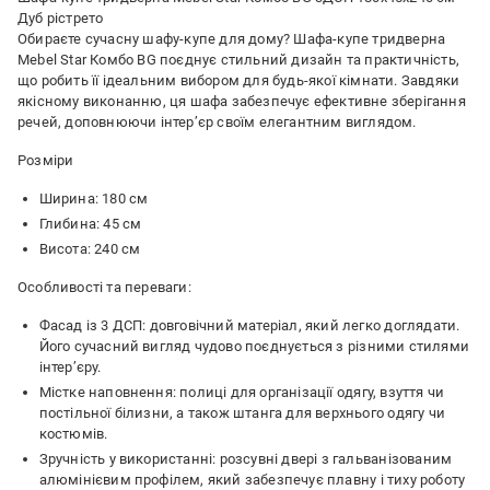
Дуб рістрето
Обираєте сучасну шафу-купе для дому? Шафа-купе тридверна
Mebel Star Комбо BG поєднує стильний дизайн та практичність,
що робить її ідеальним вибором для будь-якої кімнати. Завдяки
якісному виконанню, ця шафа забезпечує ефективне зберігання
речей, доповнюючи інтер’єр своїм елегантним виглядом.
Розміри
Ширина: 180 см
Глибина: 45 см
Висота: 240 см
Особливості та переваги:
Фасад із 3 ДСП: довговічний матеріал, який легко доглядати.
Його сучасний вигляд чудово поєднується з різними стилями
інтер’єру.
Містке наповнення: полиці для організації одягу, взуття чи
постільної білизни, а також штанга для верхнього одягу чи
костюмів.
Зручність у використанні: розсувні двері з гальванізованим
алюмінієвим профілем, який забезпечує плавну і тиху роботу