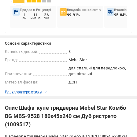
Продає в Епіцентрі
Вподобання клієнтів
Вчасність до
1
11
26
99.91%
95.84%
рік
місяців
днів
Основні характеристики
Кількість дверей:
3
Бренд:
MebelStar
для спальні
для передпокою
Призначення:
для вітальні
Матеріал фасада:
ДСП
Всі характеристики
Опис Шафа-купе тридверна Mebel Star Комбо
BG MBS-9528 180х45х240 см Дуб ристрето
(1009517)
Шафа-купе тридверна Mebel Star Комбо BG 3ДСП 180x45x240 см