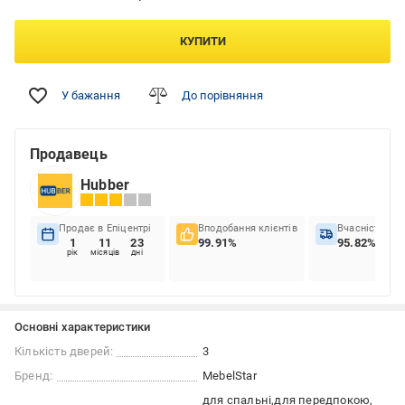
КУПИТИ
У бажання
До порівняння
Продавець
Hubber
Продає в Епіцентрі
Вподобання клієнтів
Вчасність до
1
11
23
99.91%
95.82%
рік
місяців
дні
Основні характеристики
Кількість дверей:
3
Бренд:
MebelStar
для спальні
для передпокою