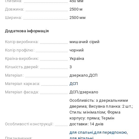
Глибина:
450 мм
Довжина:
2500 м
Ширина:
2500 мм
Додаткова інформація
Колір виробника:
мишачий сірий
Колір профілю:
чорний
Країна-виробник:
Україна
Кількість дверей:
3
Матеріал:
дзеркало
ДСП
Матеріал каркаса:
ДСП
Матеріал фасада:
ДСП/дзеркало
Особливість: з дзеркальними
дверима; Висувна планка: 2 шт.;
Стиль: мінімалізм; Форма
корпусу: пряма; Термін
Особливості конструкції:
доставки: 14 днів
для спальні
для передпокою
Призначення:
для вітальні