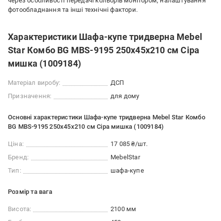
через особливості передачі кольорів монітором, налаштування
фотообладнання та інші технічні фактори.
Характеристики Шафа-купе тридверна Mebel
Star Комбо BG MBS-9195 250х45х210 см Сіра
мишка (1009184)
Матеріал виробу:
ДСП
Призначення:
для дому
Основні характеристики Шафа-купе тридверна Mebel Star Комбо
BG MBS-9195 250х45х210 см Сіра мишка (1009184)
Ціна:
17 085 ₴/шт.
Бренд:
MebelStar
Тип:
шафа-купе
Розмір та вага
Висота:
2100 мм