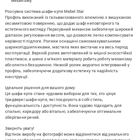
механізму.
Розсувна система шафи-купе Mebel Star
Профіль виконаний із гальванізованого алюмінію з вишуканою
оксамитовою поверхнею, що додає шафі неповторного та
естетичного вигляду. Пересувний механізм забезпечує широкий
діапазон регулювання висоти, що дозволяє легко компенсувати
нерівності підлоги. Ролики оснащені самозмазувальними
шарикопідшипниками, мастила яких вистачає на весь період
експлуатації. Верхній ролик виготовлений із міцної зносостійкої
пластмаси, а шина з м'якого матеріалу робить роботу механізму
абсолютно безшумною. Нижній ролик акуратно інтегрований у
профіль, забезпечуючи додаткову естетику та надійність
конструкції.
Ідеальне рішення для вашого дому:
Ця шафа-купе стане чудовим вибором для тих, хто цінує
тридверні шафи-купе, які поєднують в собі стиль,
функціональність і доступність. Вона чудово підходить для
спальні, коридору або вітальні, забезпечуючи оптимальне
зберігання речей.
Зверніть увагу!
Відтінок виробу на фотографії може відрізнятися від реального