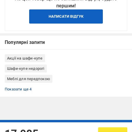
першим!
НАПИСАТИ ВІДГУК
Популярні запити
Акції на шафи-купе
Шафи-купе недорогі
Меблі для передпокою
Шафи-купе для передпокою
Шафи-купе для спальні
Шафи-купе для вітальні
Шафи-купе з ДСП
Показати ще 4
Підписуйтесь, щоб дізнаватись першим про акції та пропозиції