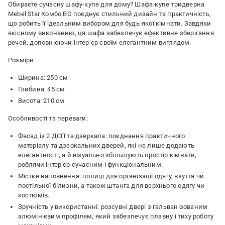
Обираєте сучасну шафу-купе для дому? Шафа-купе тридверна
Mebel Star Комбо BG поєднує стильний дизайн та практичність,
що робить її ідеальним вибором для будь-якої кімнати. Завдяки
якісному виконанню, ця шафа забезпечує ефективне зберігання
речей, доповнюючи інтер’єр своїм елегантним виглядом.
Розміри
Ширина: 250 см
Глибина: 45 см
Висота: 210 см
Особливості та переваги:
Фасад із 2 ДСП та дзеркала: поєднання практичного
матеріалу та дзеркальних дверей, які не лише додають
елегантності, а й візуально збільшують простір кімнати,
роблячи інтер’єр сучасним і функціональним.
Містке наповнення: полиці для організації одягу, взуття чи
постільної білизни, а також штанга для верхнього одягу чи
костюмів.
Зручність у використанні: розсувні двері з гальванізованим
алюмінієвим профілем, який забезпечує плавну і тиху роботу