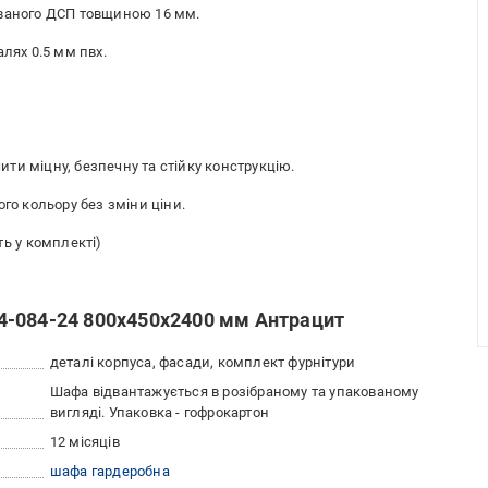
ованого ДСП товщиною 16 мм.
лях 0.5 мм пвх.
ти міцну, безпечну та стійку конструкцію.
го кольору без зміни ціни.
ть у комплекті)
4-084-24 800х450х2400 мм Антрацит
деталі корпуса, фасади, комплект фурнітури
Шафа відвантажується в розібраному та упакованому
вигляді. Упаковка - гофрокартон
12 місяців
шафа гардеробна