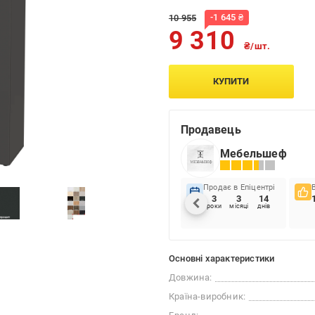
-
1 645
₴
10 955
9 310
₴/шт.
КУПИТИ
Продавець
Мебельшеф
Продає в Епіцентрі
3
3
14
роки
місяці
днів
Основні характеристики
Довжина:
Країна-виробник: