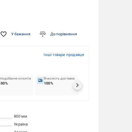
У бажання
До порівняння
Інші товари продавця
Вподобання клієнтів
Вчасність доставок
100%
100%
800 мм
Україна