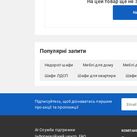
На цей товар ще не 
Н
Популярні запити
Недорогі шафи
Меблі для дому
Меблі 
Шафи ЛДСП
Шафи для квартири
Шафи
Підписуйтесь, щоб дізнаватись першим
про акції та пропозиції
АІ Служба підтримки
КОМПАН
Інформаційний центр, FAQ