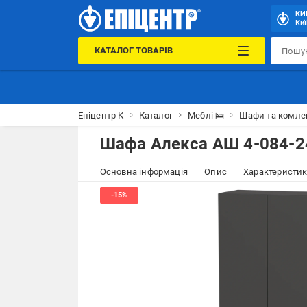
КИ
Киї
КАТАЛОГ ТОВАРІВ
Епіцентр К
Каталог
Меблі 🛌
Шафи та комле
Шафа Алекса АШ 4-084-2
Основна інформація
Опис
Характеристи