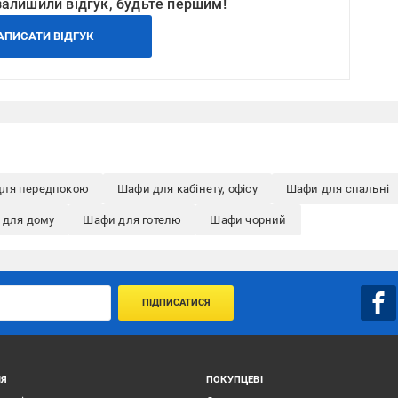
залишили відгук, будьте першим!
АПИСАТИ ВІДГУК
для передпокою
Шафи для кабінету, офісу
Шафи для спальні
 для дому
Шафи для готелю
Шафи чорний
ПІДПИСАТИСЯ
ІЯ
ПОКУПЦЕВІ