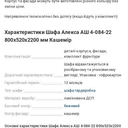
Корпус та фасади можуть бути виготовлені різного кольору без
зміни ціни.
Напрявляючі телескопічні без дотягу (якщо йдуть у комплекті)
Характеристики Шафа Алекса АШ 4-084-22
800х520х2200 мм Кашемір
деталі корпуса, фасади,
Комплектація:
комплект фурнітури
Шафа відвантажується в
розібраному та упакованому
Додаткові характеристики:
вигляді. Упаковка - гофрокартон
Гарантійний термін:
12 місяців
Тип шафи:
шафа гардеробна
Матеріал виробу:
ламінована ДСП
Базовий колір:
бежевий
Колір фасаду:
кашемір
Основні характеристики Шафа Алекса АШ 4-084-22 800х520х2200