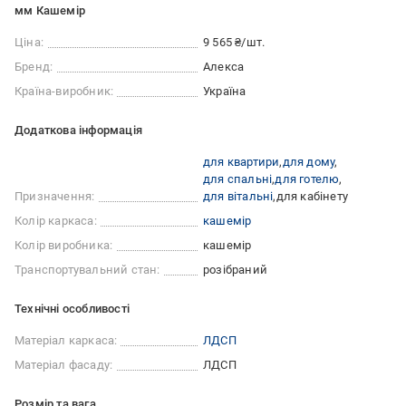
мм Кашемір
Ціна:
9 565 ₴/шт.
Бренд:
Алекса
Країна-виробник:
Україна
Додаткова інформація
для квартири
для дому
для спальні
для готелю
Призначення:
для вітальні
для кабінету
Колір каркаса:
кашемір
Колір виробника:
кашемір
Транспортувальний стан:
розібраний
Технічні особливості
Матеріал каркаса:
ЛДСП
Матеріал фасаду:
ЛДСП
Розмір та вага