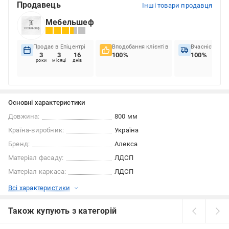
Продавець
Інші товари продавця
Мебельшеф
Продає в Епіцентрі
Вподобання клієнтів
Вчасність до
3
3
16
100%
100%
роки
місяці
днів
Основні характеристики
Довжина:
800 мм
Країна-виробник:
Україна
Бренд:
Алекса
Матеріал фасаду:
ЛДСП
Матеріал каркаса:
ЛДСП
Всі характеристики
Також купують з категорій