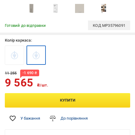
Готовий до відправки
КОД
MP35796091
Колір каркаса:
-
1 690
₴
11 255
9 565
₴/шт.
КУПИТИ
У бажання
До порівняння