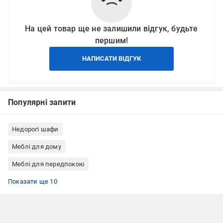
На цей товар ще не залишили відгук, будьте
першим!
НАПИСАТИ ВІДГУК
Популярні запити
Недорогі шафи
Меблі для дому
Меблі для передпокою
Шафи для кабінету, офісу
Шафи для спальні
Шафи для вітальні
Шафа гардеробні
Шафи ЛДСП
Шафи для квартири
Шафи для дому
Шафи для готелю
Шафи бежевий
Шафи кольору кашемір
Показати ще 10