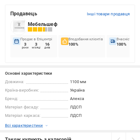
Продавець
Інші товари продавця
Мебельшеф
Продає в Епіцентрі
Вподобання клієнтів
Вчасність до
3
3
16
100%
100%
роки
місяці
днів
Основні характеристики
Довжина:
1100 мм
Країна-виробник:
Україна
Бренд:
Алекса
Матеріал фасаду:
ЛДСП
Матеріал каркаса:
ЛДСП
Всі характеристики
Також купують з категорій