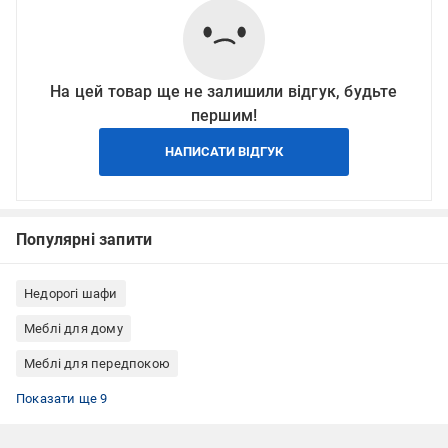
На цей товар ще не залишили відгук, будьте
першим!
НАПИСАТИ ВІДГУК
Популярні запити
Недорогі шафи
Меблі для дому
Меблі для передпокою
Шафи для кабінету, офісу
Шафи для спальні
Шафи для вітальні
Шафа гардеробні
Шафи ЛДСП
Шафи для квартири
Шафи для дому
Шафи для готелю
Шафи коричневий
Показати ще 9