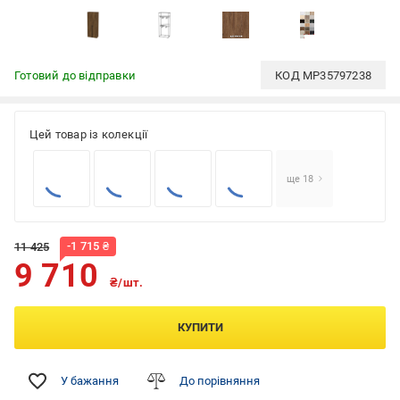
Готовий до відправки
КОД
MP35797238
Цей товар із колекції
ще 18
-
1 715
₴
11 425
9 710
₴/шт.
КУПИТИ
У бажання
До порівняння