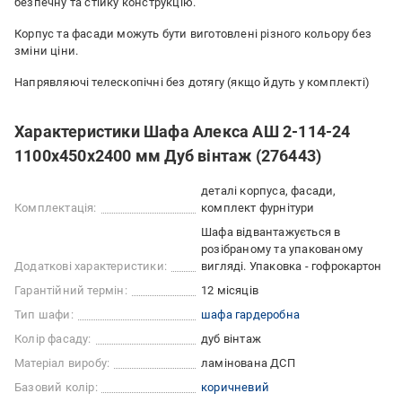
безпечну та стійку конструкцію.
Корпус та фасади можуть бути виготовлені різного кольору без
зміни ціни.
Напрявляючі телескопічні без дотягу (якщо йдуть у комплекті)
Характеристики Шафа Алекса АШ 2-114-24
1100x450x2400 мм Дуб вінтаж (276443)
деталі корпуса, фасади,
Комплектація:
комплект фурнітури
Шафа відвантажується в
розібраному та упакованому
Додаткові характеристики:
вигляді. Упаковка - гофрокартон
Гарантійний термін:
12 місяців
Тип шафи:
шафа гардеробна
Колір фасаду:
дуб вінтаж
Матеріал виробу:
ламінована ДСП
Базовий колір:
коричневий