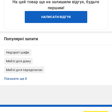
На цей товар ще не залишили відгук, будьте
першим!
НАПИСАТИ ВІДГУК
Популярні запити
Недорогі шафи
Меблі для дому
Меблі для передпокою
Шафи для кабінету, офісу
Шафи для спальні
Шафи для вітальні
Шафа гардеробні
Шафи ЛДСП
Шафи для квартири
Шафи для дому
Шафи для готелю
Показати ще 8
Підписуйтесь, щоб дізнаватись першим про акції та пропозиції