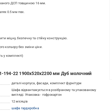
ованого ДСП товщиною 16 мм.
лях 0.5 мм пвх.
ти міцну, безпечну та стійку конструкцію.
го кольору без зміни ціни.
ть у комплекті)
1-194-22 1900х520х2200 мм Дуб молочний
деталі корпуса, фасади, комплект фурнітури
Шафа відвантажується в розібраному та упакованому
вигляді. Упаковка - гофрокартон
12 місяців
шафа гардеробна