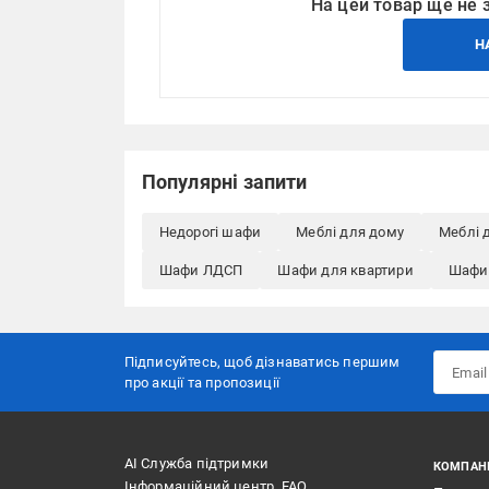
На цей товар ще не 
Н
Популярні запити
Недорогі шафи
Меблі для дому
Меблі 
Шафи ЛДСП
Шафи для квартири
Шафи
Підписуйтесь, щоб дізнаватись першим
про акції та пропозиції
АІ Служба підтримки
КОМПАН
Інформаційний центр, FAQ