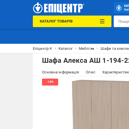
КИ
Киї
КАТАЛОГ ТОВАРІВ
Епіцентр К
Каталог
Меблі 🛌
Шафи та комле
Шафа Алекса АШ 1-194-2
Основна інформація
Опис
Характеристи