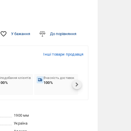
У бажання
До порівняння
Інші товари продавця
Вподобання клієнтів
Вчасність доставок
100%
100%
1900 мм
Україна