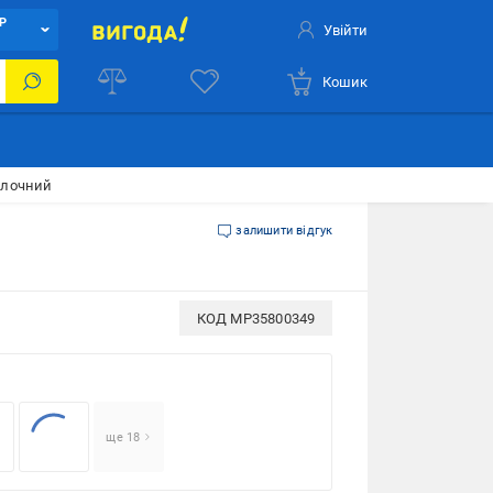
Р
Увійти
Кошик
олочний
залишити відгук
КОД
MP35800349
ще 18