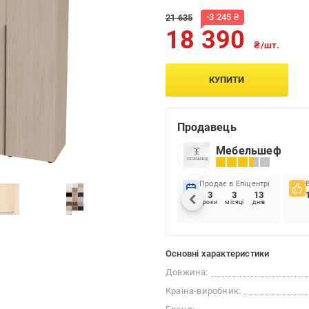
-
3 245
₴
21 635
18 390
₴/шт.
КУПИТИ
Продавець
Мебельшеф
Продає в Епіцентрі
3
3
13
роки
місяці
днів
Основні характеристики
Довжина:
Країна-виробник: