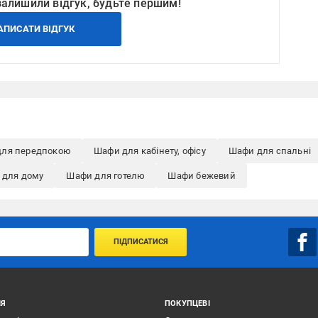
залишили відгук, будьте першим!
АПИСАТИ ВІДГУК
для передпокою
Шафи для кабінету, офісу
Шафи для спальні
 для дому
Шафи для готелю
Шафи бежевий
ПІДПИСАТИСЯ
ІЯ
ПОКУПЦЕВІ