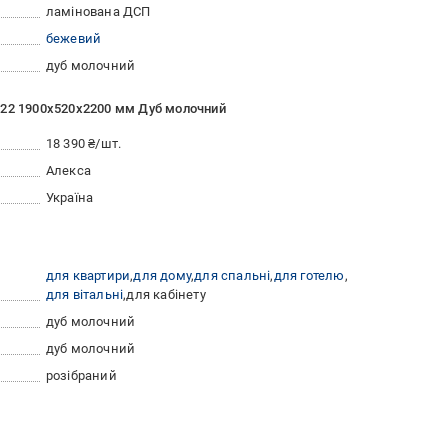
ламінована ДСП
бежевий
дуб молочний
-22 1900х520х2200 мм Дуб молочний
18 390 ₴/шт.
Алекса
Україна
для квартири
для дому
для спальні
для готелю
для вітальні
для кабінету
дуб молочний
дуб молочний
розібраний