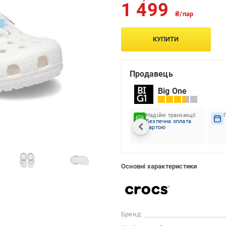
1 499
₴/пар
КУПИТИ
Продавець
Big One
Надійні транзакції
Безпечна оплата
картою
Основні характеристики
Бренд: