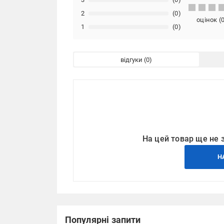
2
(0)
оцінок
(
1
(0)
відгуки
На цей товар ще не 
Н
Популярні запити