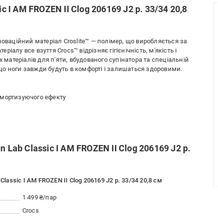
c I AM FROZEN II Clog 206169 J2 р. 33/34 20,8
новаційний матеріал Croslite™ — полімер, що виробляється за
алу все взуття Crocs™ відрізняє гігієнічність, м'якість і
х матеріалів для п'яти, вбудованого супінатора та спеціальній
, що ноги завжди будуть в комфорті і залишаться здоровими.
і амортизуючого ефекту
 Lab Classic I AM FROZEN II Clog 206169 J2 р.
lassic I AM FROZEN II Clog 206169 J2 р. 33/34 20,8 см
1 499 ₴/пар
Crocs