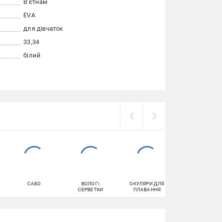
В'єтнам
EVA
для дівчаток
33
34
білий
САБО
ВОЛОГІ
ОКУЛЯРИ ДЛЯ
ЗАСОБИ ДЛЯ
СЕРВЕТКИ
ПЛАВАННЯ
МИТТЯ ПОСУД