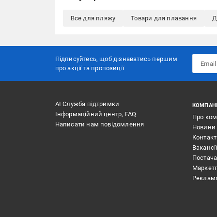
Все для пляжу
Товари для плавання
Д
Підписуйтесь, щоб дізнаватись першим
про акції та пропозиції
АІ Служба підтримки
КОМПАН
Інформаційний центр, FAQ
Про ко
Написати нам повідомлення
Новини
Контак
Вакансі
Постач
Маркет
Реклам