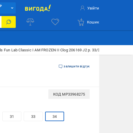
Р
Увійти
Кошик
s Fun Lab Classic I AM FROZEN II Clog 206169 J2 р. 33/34 20,8 см
залишити відгук
КОД
MP33968275
31
33
34