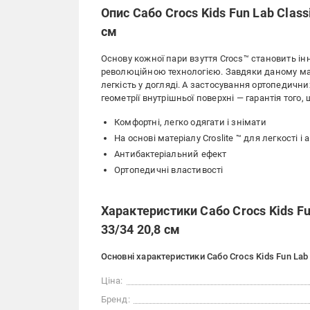
Опис Сабо Crocs Kids Fun Lab Classi
см
Основу кожної пари взуття Crocs™ становить ін
революційною технологією. Завдяки даному матері
легкість у догляді. А застосування ортопедични
геометрії внутрішньої поверхні — гарантія того
Комфортні, легко одягати і знімати
На основі матеріалу Croslite ™ для легкості 
Антибактеріальний ефект
Ортопедичні властивості
Характеристики Сабо Crocs Kids Fun
33/34 20,8 см
Основні характеристики Сабо Crocs Kids Fun Lab C
Ціна:
Бренд: