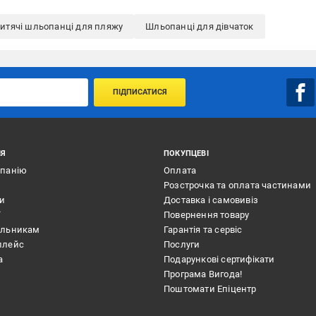
итячі шльопанці для пляжу
Шльопанці для дівчаток
ПІДПИСАТИСЯ
ІЯ
ПОКУПЦЕВІ
мпанію
Оплата
Розстрочка та оплата частинами
ти
Доставка і самовивіз
ї
Повернення товару
альникам
Гарантія та сервіс
плейс
Послуги
а
Подарункові сертифікати
Програма Вигода!
Поштомати Епіцентр