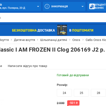
ЇВ
ЕПІЦЕНТ
ІНФОРМАЦІЯ
в, вул. Полярна, 20-Д
БІЗНЕС
Взуття
Дитяче взуття
Шльопанці дитячі
Crocs
Сабо Crocs Kid
lassic I AM FROZEN II Clog 206169 J2 р.
ки
Написати відгук про товар
Готовий до відправки
Розмір:
24
25
28
-
501
₴
2 000