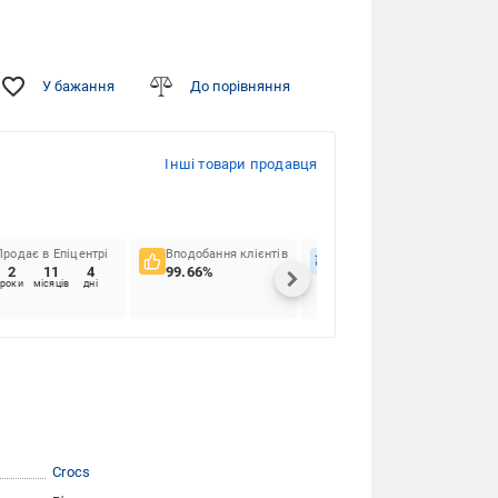
У бажання
До порівняння
Інші товари продавця
Продає в Епіцентрі
Вподобання клієнтів
Вчасність доставок
2
11
4
99.66%
98.15%
роки
місяців
дні
Crocs