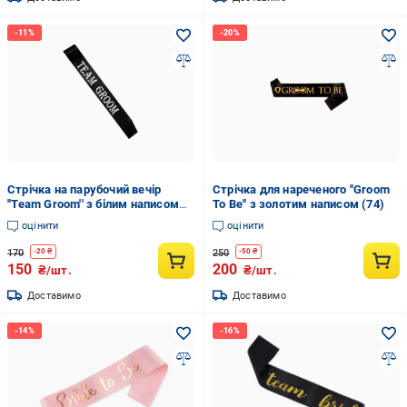
Стрічка на парубочий вечір
Стрічка для нареченого ''Groom
''Team Groom'' з білим написом
To Be'' з золотим написом (74)
(79)
оцінити
оцінити
170
250
-
20
₴
-
50
₴
150
200
₴/шт.
₴/шт.
Доставимо
Доставимо