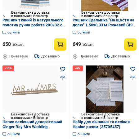
Безкоштовна доставка
Безкоштовна доставка
в поштомати Епіцентр
в поштомати Епіцентр
Рушник тканий із натурального
Рушник Едельвіка "На щастя на
полотна ручна робота 200×32 см
долю" 1,50х0,33 м Рожевий (490-
(РВ 01-53)
17/09)
оцінити
оцінити
650
649
₴/шт.
₴/шт.
Привеземо
Доставимо
Привеземо
Доставимо
Безкоштовна доставка
Безкоштовна доставка
в поштомати Епіцентр
в поштомати Епіцентр
Напис весільний декоративний
Набір для вінчання та весілля
Ginger Ray Mrs Wedding
Навіки разом (35705457)
металева табличка 42,5×7,5 см
оцінити
оцінити
Золотистий (36268744)