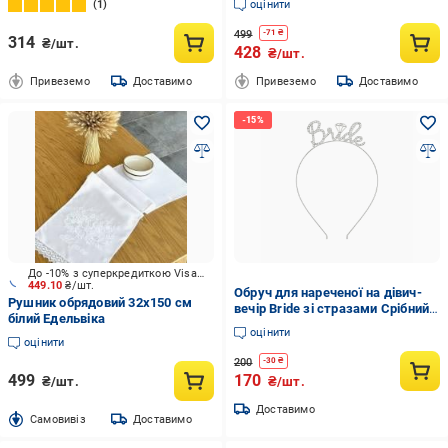
1
оцінити
499
-
71
₴
314
₴/шт.
428
₴/шт.
Привеземо
Доставимо
Привеземо
Доставимо
До -10% з суперкредиткою Visa Вигода
449.10
₴/шт.
Обруч для нареченої на дівич-
Рушник обрядовий 32x150 см
вечір Bride зі стразами Срібний
білий Едельвіка
(44)
оцінити
оцінити
200
-
30
₴
499
170
₴/шт.
₴/шт.
Доставимо
Cамовивіз
Доставимо