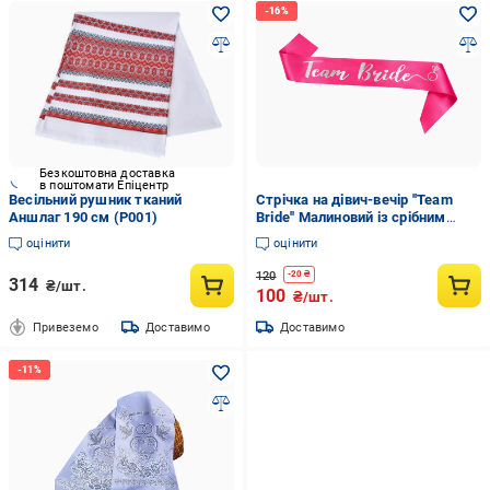
Безкоштовна доставка
в поштомати Епіцентр
Весільний рушник тканий
Стрічка на дівич-вечір ''Team
Аншлаг 190 см (Р001)
Bride'' Малиновий із срібним
металізованим написом (72)
оцінити
оцінити
120
-
20
₴
314
₴/шт.
100
₴/шт.
Привеземо
Доставимо
Доставимо