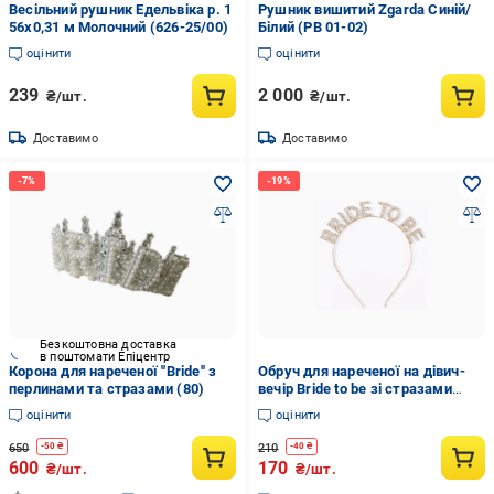
Весільний рушник Едельвіка р. 1
Рушник вишитий Zgarda Синій/
56х0,31 м Молочний (626-25/00)
Білий (РВ 01-02)
оцінити
оцінити
239
2 000
₴/шт.
₴/шт.
Доставимо
Доставимо
Безкоштовна доставка
в поштомати Епіцентр
Корона для нареченої ''Bride'' з
Обруч для нареченої на дівич-
перлинами та стразами (80)
вечір Bride to be зі стразами
Золотий (46)
оцінити
оцінити
650
210
-
50
₴
-
40
₴
600
170
₴/шт.
₴/шт.