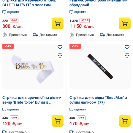
Стрічка для нареченого ''ONE
Рушник ручної роботи вишитий
CLIT THAT'S IT'' з золотим
обрядовий
написом (76)
оцінити
оцінити
320
1 320
-
20
₴
-
170
₴
300
1 150
₴/шт.
₴/шт.
Привеземо
Доставимо
Привеземо
Доставимо
Стрічка для нареченої на дівич-
Стрічка для свідка ''Best Man'' з
вечір "Bride to be" Білий із
білим написом (77)
золотим написом (63)
оцінити
оцінити
140
190
-
20
₴
-
20
₴
120
170
₴/шт.
₴/шт.
Доставимо
Доставимо