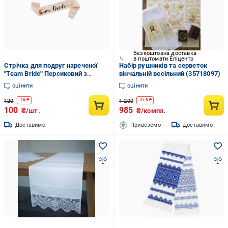
Безкоштовна доставка
в поштомати Епіцентр
Стрічка для подруг нареченої
Набір рушників та серветок
''Team Bride'' Персиковий з
вінчальній весільний (35718097)
рожево-золотим написом (67)
оцінити
оцінити
120
1 200
-
20
₴
-
215
₴
100
985
₴/шт.
₴/компл.
Доставимо
Привеземо
Доставимо