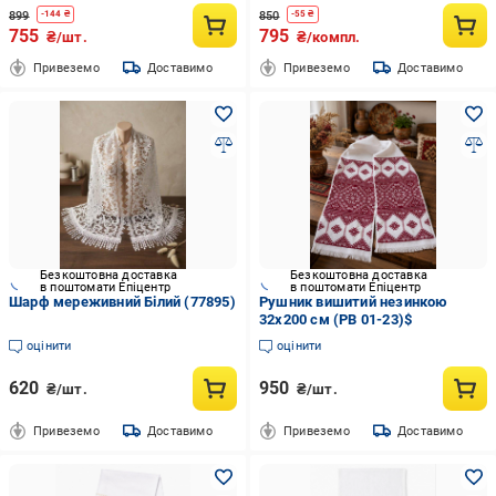
899
850
-
144
₴
-
55
₴
755
795
₴/шт.
₴/компл.
Привеземо
Доставимо
Привеземо
Доставимо
Безкоштовна доставка
Безкоштовна доставка
в поштомати Епіцентр
в поштомати Епіцентр
Шарф мереживний Білий (77895)
Рушник вишитий незинкою
32х200 см (РВ 01-23)$
оцінити
оцінити
620
950
₴/шт.
₴/шт.
Привеземо
Доставимо
Привеземо
Доставимо