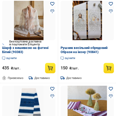
Безкоштовна доставка
в поштомати Епіцентр
Шарф з вишивкою на фатині
Рушник весільний обрядовий
Білий (90383)
Образи на ікону (90841)
оцінити
оцінити
435
150
₴/шт.
₴/шт.
Привеземо
Доставимо
Доставимо