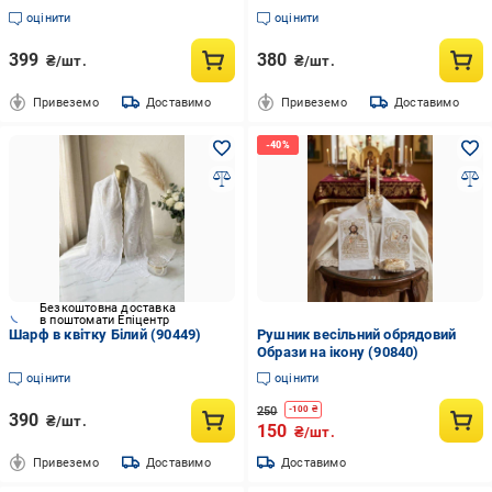
оцінити
оцінити
399
380
₴/шт.
₴/шт.
Привеземо
Доставимо
Привеземо
Доставимо
Безкоштовна доставка
в поштомати Епіцентр
Шарф в квітку Білий (90449)
Рушник весільний обрядовий
Образи на ікону (90840)
оцінити
оцінити
250
-
100
₴
390
₴/шт.
150
₴/шт.
Привеземо
Доставимо
Доставимо