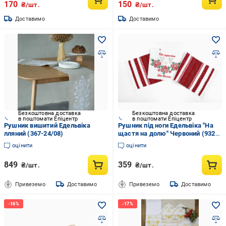
170
150
₴/шт.
₴/шт.
Доставимо
Доставимо
Безкоштовна доставка
Безкоштовна доставка
в поштомати Епіцентр
в поштомати Епіцентр
Рушник вишитий Едельвіка
Рушник під ноги Едельвіка "На
лляний (367-24/08)
щастя на долю" Червоний (932-
18/00)
оцінити
оцінити
849
359
₴/шт.
₴/шт.
Привеземо
Доставимо
Привеземо
Доставимо