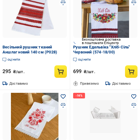
Безкоштовна доставка
в поштомати Епіцентр
Весільний рушник тканий
Рушник Едельвіка "Хліб-Сіль"
Аншлаг новий 140 см (Р028)
Червоний (574-18/00)
оцінити
оцінити
295
699
₴/шт.
₴/шт.
Доставимо
Привеземо
Доставимо