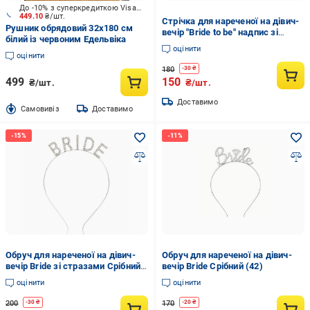
До -10% з суперкредиткою Visa Вигода
449.10
₴/шт.
Стрічка для нареченої на дівич-
Рушник обрядовий 32x180 см
вечір "Bride to be" надпис зі
білий із червоним Едельвіка
стрізів Білий (97)
оцінити
оцінити
180
-
30
₴
499
150
₴/шт.
₴/шт.
Доставимо
Cамовивіз
Доставимо
Обруч для нареченої на дівич-
Обруч для нареченої на дівич-
вечір Bride зі стразами Срібний
вечір Bride Срібний (42)
(39)
оцінити
оцінити
200
170
-
30
₴
-
20
₴