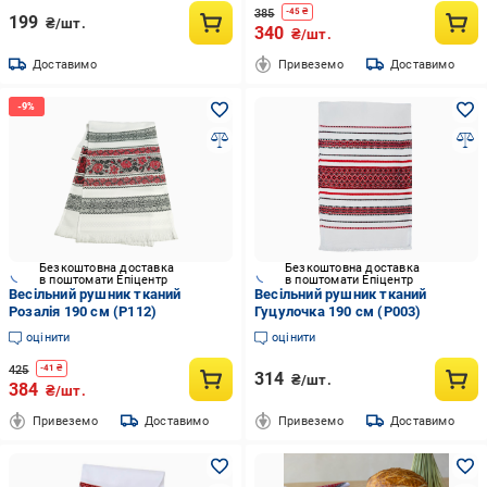
385
-
45
₴
199
₴/шт.
340
₴/шт.
Доставимо
Привеземо
Доставимо
Безкоштовна доставка
Безкоштовна доставка
в поштомати Епіцентр
в поштомати Епіцентр
Весільний рушник тканий
Весільний рушник тканий
Розалія 190 см (Р112)
Гуцулочка 190 см (Р003)
оцінити
оцінити
425
-
41
₴
314
₴/шт.
384
₴/шт.
Привеземо
Доставимо
Привеземо
Доставимо