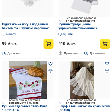
Безкоштовна доставка
в поштомати Епіцентр
Підв'язка на ногу з подвійним
Рушник традиційний
бантом та штучною перлиною
український тканинний з
Білий (3000004651)
червоно-чорним орнаментом
оцінити
оцінити
39х160 см (91155)
99
410
₴/шт.
₴/шт.
Доставимо
Привеземо
Доставимо
Безкоштовна доставка
Безкоштовна доставка
в поштомати Епіцентр
в поштомати Епіцентр
Рушник Едельвіка "Хліб-Сіль"
Шарф з вишивкою по краю Білий
1,80х1,45 м
(90450)