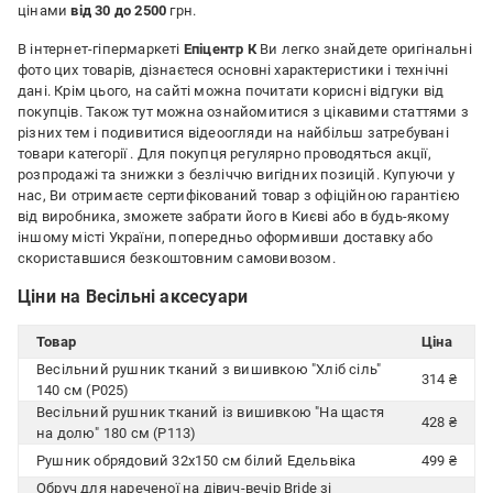
цінами
від 30 до 2500
грн.
В інтернет-гіпермаркеті
Епіцентр К
Ви легко знайдете оригінальні
фото цих товарів, дізнаєтеся основні характеристики і технічні
дані. Крім цього, на сайті можна почитати корисні відгуки від
покупців. Також тут можна ознайомитися з цікавими статтями з
різних тем і подивитися відеоогляди на найбільш затребувані
товари категорії
. Для покупця регулярно проводяться акції,
розпродажі та знижки з безліччю вигідних позицій. Купуючи у
нас, Ви отримаєте сертифікований товар з офіційною гарантією
від виробника, зможете забрати його в Києві або в будь-якому
іншому місті України, попередньо оформивши доставку або
скориставшися безкоштовним самовивозом.
Ціни на Весільні аксесуари
Товар
Ціна
Весільний рушник тканий з вишивкою "Хліб сіль"
314 ₴
140 см (Р025)
Весільний рушник тканий із вишивкою "На щастя
428 ₴
на долю" 180 см (Р113)
Рушник обрядовий 32x150 см білий Едельвіка
499 ₴
Обруч для нареченої на дівич-вечір Bride зі