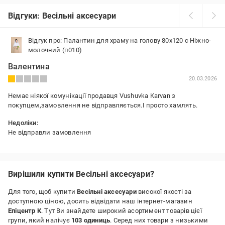
Відгуки: Весільні аксесуари
Відгук про: Палантин для храму на голову 80x120 с Ніжно-
молочний (п010)
Валентина
20.03.2026
Немає ніякої комунікації продавця Vushuvka Karvan з
покупцем,замовлення не відправляється.І просто хамлять.
Недоліки:
Не відправли замовлення
Вирішили купити Весільні аксесуари?
Для того, щоб купити
Весільні аксесуари
високої якості за
доступною ціною, досить відвідати наш інтернет-магазин
Епіцентр К
. Тут Ви знайдете широкий асортимент товарів цієї
групи, який налічує
103 одиниць
. Серед них товари з низькими