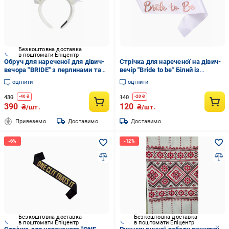
Безкоштовна доставка
в поштомати Епіцентр
Обруч для нареченої для дівич-
Стрічка для нареченої на дівич-
вечора ''BRIDE'' з перлинами та
вечір "Bride to be" Білий із
фатином (93)
рожевим золотом (64)
оцінити
оцінити
430
140
-
40
₴
-
20
₴
390
120
₴/шт.
₴/шт.
Привеземо
Доставимо
Доставимо
Безкоштовна доставка
Безкоштовна доставка
в поштомати Епіцентр
в поштомати Епіцентр