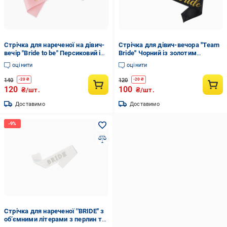
Стрічка для нареченої на дівич-
Стрічка для дівич-вечора ''Team
вечір "Bride to be" Персиковий із
Bride'' Чорний із золотим
рожевим золотом (65)
написом (83)
оцінити
оцінити
140
120
-
20
₴
-
20
₴
120
100
₴/шт.
₴/шт.
Доставимо
Доставимо
Стрічка для нареченої ''BRIDE'' з
об’ємними літерами з перлин та