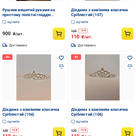
Рушник вишитий руками на
Діадема з камінням класична
простому полотні гладдю
Сріблястий (107)
(34767558)
оцінити
оцінити
120
-
10
₴
900
₴/шт.
110
₴/шт.
Доставимо
Доставимо
Діадема з камінням класична
Діадема з камінням класична
Сріблястий (104)
Сріблястий (106)
оцінити
оцінити
120
120
-
10
₴
-
10
₴