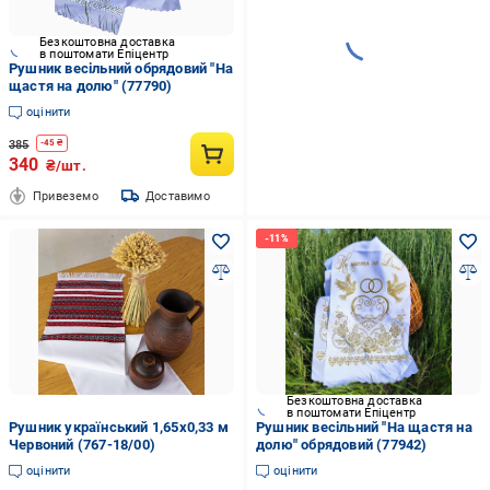
Безкоштовна доставка
в поштомати Епіцентр
Рушник весільний обрядовий "На
щастя на долю" (77790)
оцінити
385
-
45
₴
340
₴/шт.
Привеземо
Доставимо
Безкоштовна доставка
в поштомати Епіцентр
Рушник український 1,65х0,33 м
Рушник весільний "На щастя на
Червоний (767-18/00)
долю" обрядовий (77942)
оцінити
оцінити