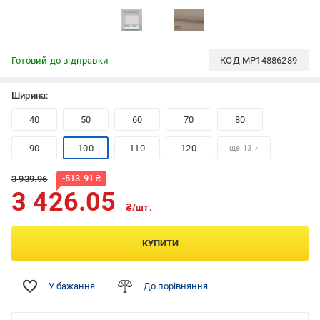
Готовий до відправки
КОД
MP14886289
Ширина:
40
50
60
70
80
90
100
110
120
ще 13
-
513.91
₴
3 939.96
3 426.05
₴/шт.
КУПИТИ
У бажання
До порівняння