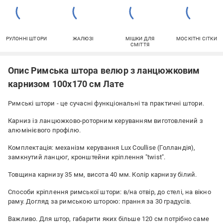
РУЛОННІ ШТОРИ
ЖАЛЮЗІ
МІШКИ ДЛЯ
МОСКІТНІ СІТКИ
СМІТТЯ
Опис Римська штора велюр з ланцюжковим
карнизом 100х170 см Лате
Римські штори - це сучасні функціональні та практичні штори.
Карниз із ланцюжково-роторним керуванням виготовлений з
алюмінієвого профілю.
Комплектація: механізм керування Lux Coullise (Голландія),
замкнутий ланцюг, кронштейни кріплення "twist".
Товщина карнизу 35 мм, висота 40 мм. Колір карнизу білий.
Способи кріплення римської штори: в/на отвір, до стелі, на вікно
раму. Догляд за римською шторою: прання за 30 градусів.
Важливо. Для штор, габарити яких більше 120 см потрібно саме