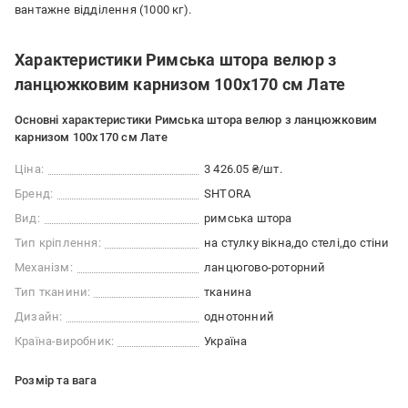
вантажне відділення (1000 кг).
Характеристики Римська штора велюр з
ланцюжковим карнизом 100х170 см Лате
Основні характеристики Римська штора велюр з ланцюжковим
карнизом 100х170 см Лате
Ціна:
3 426.05 ₴/шт.
Бренд:
SHTORA
Вид:
римська штора
Тип кріплення:
на стулку вікна
до стелі
до стіни
Механізм:
ланцюгово-роторний
Тип тканини:
тканина
Дизайн:
однотонний
Країна-виробник:
Україна
Розмір та вага