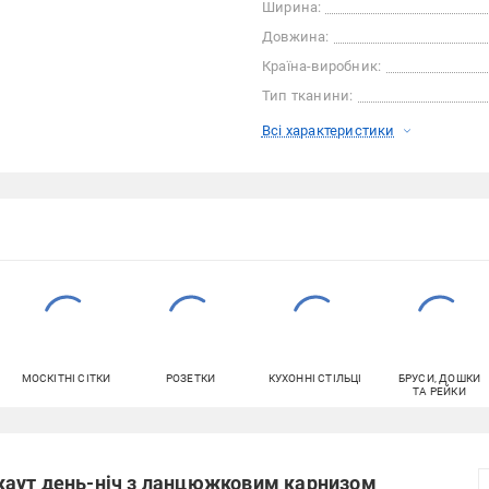
Ширина:
Довжина:
Країна-виробник:
Тип тканини:
Всі характеристики
МОСКІТНІ СІТКИ
РОЗЕТКИ
КУХОННІ СТІЛЬЦІ
БРУСИ, ДОШКИ
ТА РЕЙКИ
каут день-ніч з ланцюжковим карнизом