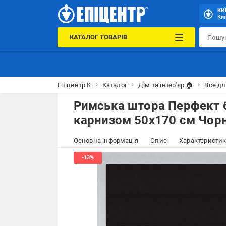
КИ
Киї
КАТАЛОГ ТОВАРІВ
Епіцентр К
Каталог
Дім та інтер'єр 🏠
Все дл
Римська штора Перфект 
карнизом 50х170 см Чор
Основна інформація
Опис
Характеристи