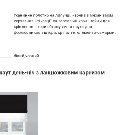
тканинне полотно на липучці. карниз з механізмом
керування і фіксації. універсальні кронштейни для
кріплення штори обтяжувач та прути для
формостійкості штори. кріпильні елементи-саморізи.
білий
чорний
каут день-ніч з ланцюжковим карнизом