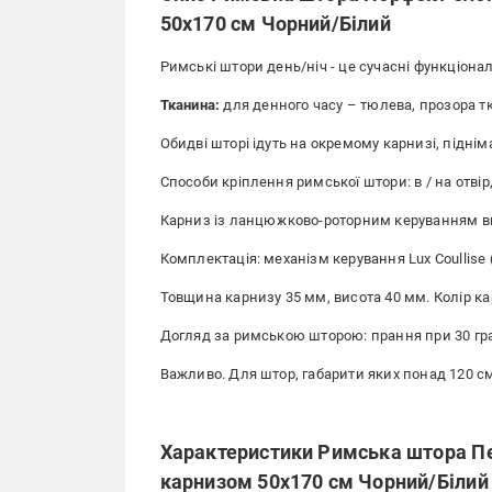
50х170 см Чорний/Білий
Римські штори день/ніч - це сучасні функціонал
Тканина:
для денного часу – тюлева, прозора тк
Обидві шторі ідуть на окремому карнизі, підні
Способи кріплення римської штори: в / на отвір, 
Карниз із ланцюжково-роторним керуванням ви
Комплектація: механізм керування Lux Coullise 
Товщина карнизу 35 мм, висота 40 мм. Колір ка
Догляд за римською шторою: прання при 30 гр
Важливо. Для штор, габарити яких понад 120 см
Характеристики Римська штора П
карнизом 50х170 см Чорний/Білий