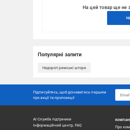
На цей товар ще не 
Н
Популярні запити
Недорогі римські штори
Підписуйтесь, щоб дізнаватись першим
про акції та пропозиції
АІ Служба підтримки
КОМПАН
Інформаційний центр, FAQ
Про ко