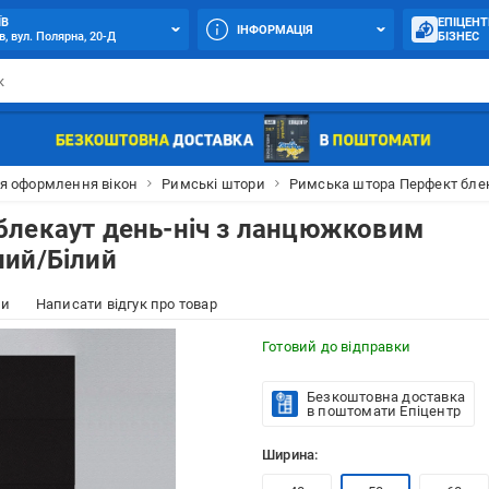
ЇВ
ЕПІЦЕНТ
ІНФОРМАЦІЯ
в, вул. Полярна, 20-Д
БІЗНЕС
я оформлення вікон
Римські штори
Римська штора Перфект бле
блекаут день-ніч з ланцюжковим
ний/Білий
ки
Написати відгук про товар
Готовий до відправки
Безкоштовна доставка
в поштомати Епіцентр
Ширина: