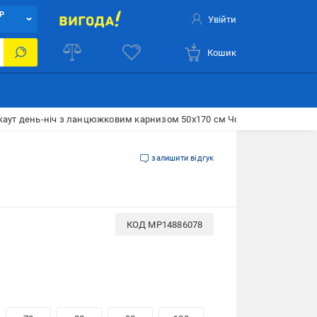
Р
Увійти
Кошик
каут день-ніч з ланцюжковим карнизом 50х170 см Чорний/Білий
залишити відгук
КОД
MP14886078