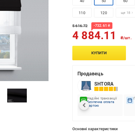
40
50
60
110
120
ще 18
-
732.61
₴
5 616.72
4 884.11
₴/шт.
КУПИТИ
Продавець
SHTORA
Надійні транзакції
Безпечна оплата
картою
Основні характеристики