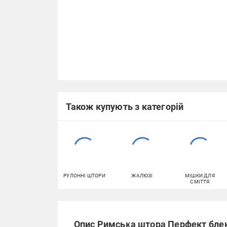
Також купують з категорій
РУЛОННІ ШТОРИ
ЖАЛЮЗІ
МІШКИ ДЛЯ
СМІТТЯ
Опис Римська штора Перфект бле