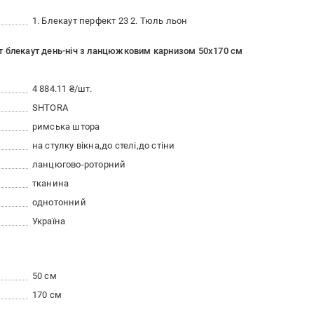
1. Блекаут перфект 23 2. Тюль льон
т блекаут день-ніч з ланцюжковим карнизом 50х170 см
4 884.11 ₴/шт.
SHTORA
римська штора
на стулку вікна
до стелі
до стіни
ланцюгово-роторний
тканина
однотонний
Україна
50 см
170 см