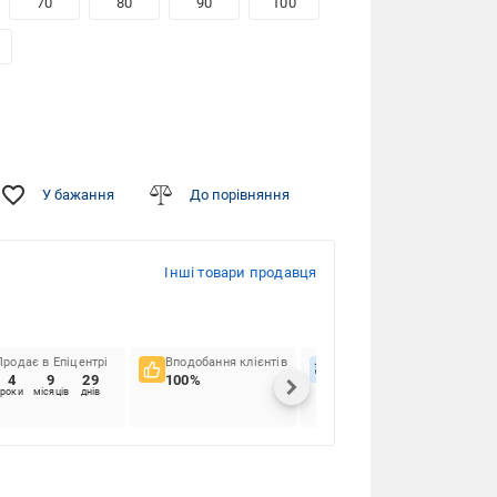
70
80
90
100
У бажання
До порівняння
Інші товари продавця
Продає в Епіцентрі
Вподобання клієнтів
Вчасність доставок
4
9
29
100%
97%
роки
місяців
днів