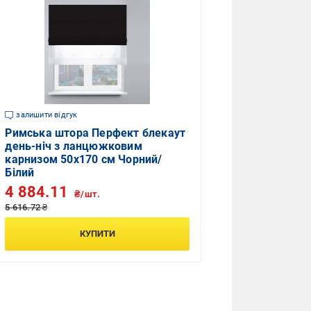
залишити відгук
Римська штора Перфект блекаут
день-ніч з ланцюжковим
карнизом 50х170 см Чорний/
Білий
4 884.11
₴/шт.
5 616.72 ₴
КУПИТИ