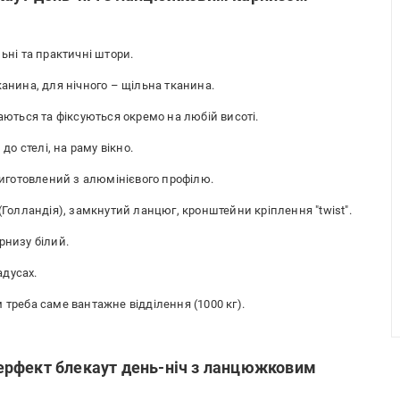
ьні та практичні штори.
анина, для нічного – щільна тканина.
маються та фіксуються окремо на любій висоті.
до стелі, на раму вікно.
готовлений з алюмінієвого профілю.
(Голландія), замкнутий ланцюг, кронштейни кріплення "twist".
рнизу білий.
адусах.
 треба саме вантажне відділення (1000 кг).
ерфект блекаут день-ніч з ланцюжковим