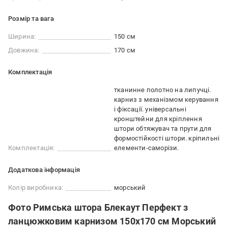
Розмір та вага
Ширина:
150 см
Довжина:
170 см
Комплектація
тканинне полотно на липучці.
карниз з механізмом керування
і фіксації. універсальні
кронштейни для кріплення
штори обтяжувач та прути для
формостійкості штори. кріпильні
Комплектація:
елементи-саморізи.
Додаткова інформація
Колір виробника:
морський
Фото Римська штора Блекаут Перфект з
ланцюжковим карнизом 150х170 см Морський