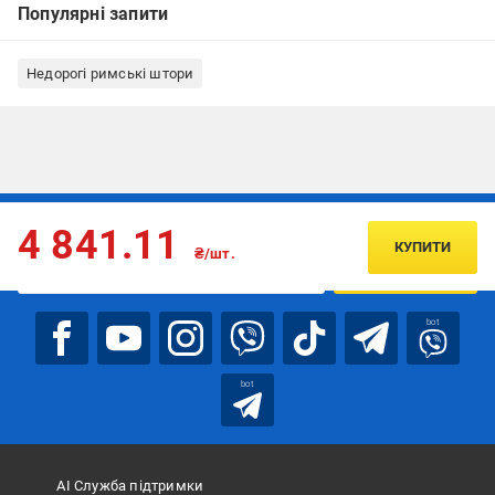
Популярні запити
Недорогі римські штори
Підписуйтесь, щоб дізнаватись першим про акції та пропозиції
4 841.11
КУПИТИ
₴/шт.
ПІДПИСАТИСЯ
bot
bot
АІ Служба підтримки