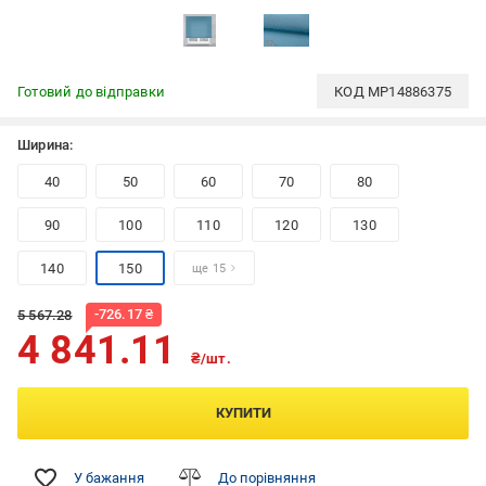
Готовий до відправки
КОД
MP14886375
Ширина:
40
50
60
70
80
90
100
110
120
130
140
150
ще 15
-
726.17
₴
5 567.28
4 841.11
₴/шт.
КУПИТИ
У бажання
До порівняння