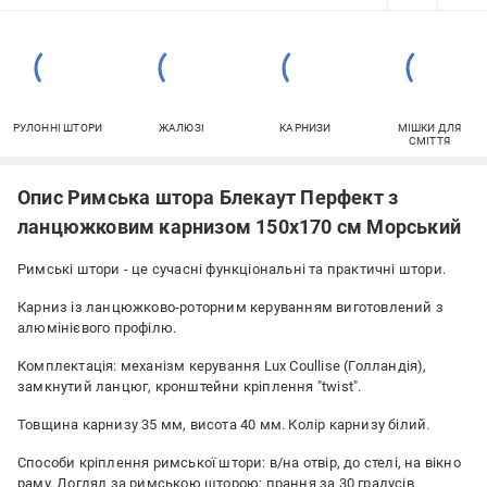
РУЛОННІ ШТОРИ
ЖАЛЮЗІ
КАРНИЗИ
МІШКИ ДЛЯ
СМІТТЯ
Опис Римська штора Блекаут Перфект з
ланцюжковим карнизом 150х170 см Морський
Римські штори - це сучасні функціональні та практичні штори.
Карниз із ланцюжково-роторним керуванням виготовлений з
алюмінієвого профілю.
Комплектація: механізм керування Lux Coullise (Голландія),
замкнутий ланцюг, кронштейни кріплення "twist".
Товщина карнизу 35 мм, висота 40 мм. Колір карнизу білий.
Способи кріплення римської штори: в/на отвір, до стелі, на вікно
раму. Догляд за римською шторою: прання за 30 градусів.