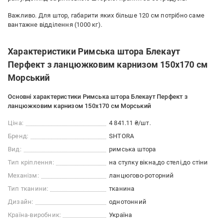
Важливо. Для штор, габарити яких більше 120 см потрібно саме
вантажне відділення (1000 кг).
Характеристики Римська штора Блекаут
Перфект з ланцюжковим карнизом 150х170 см
Морський
Основні характеристики Римська штора Блекаут Перфект з
ланцюжковим карнизом 150х170 см Морський
Ціна:
4 841.11 ₴/шт.
Бренд:
SHTORA
Вид:
римська штора
Тип кріплення:
на стулку вікна
до стелі
до стіни
Механізм:
ланцюгово-роторний
Тип тканини:
тканина
Дизайн:
однотонний
Країна-виробник:
Україна