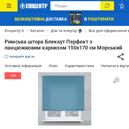
Епіцентр К
Каталог
Дім та інтер'єр 🏠
Все для оформлення 
Римська штора Блекаут Перфект з
ланцюжковим карнизом 150х170 см Морський
залишити відгук
Основна інформація
Опис
Характеристики
Написати відгу