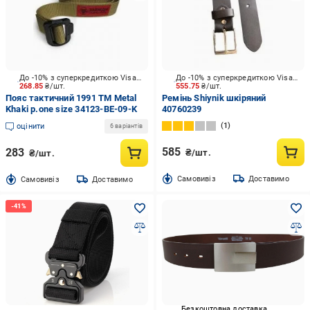
До -10% з суперкредиткою Visa Вигода
До -10% з суперкредиткою Visa Вигода
268.85
₴/шт.
555.75
₴/шт.
Пояс тактичний 1991 ТМ Metal
Ремінь Shiynik шкіряний
Khaki р.one size 34123-BE-09-K
40760239
1
оцінити
6 варіантів
585
283
₴/шт.
₴/шт.
Cамовивіз
Доставимо
Cамовивіз
Доставимо
Безкоштовна доставка