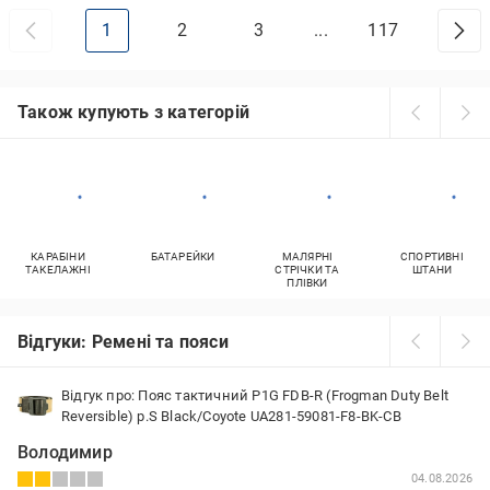
1
2
3
...
117
Також купують з категорій
КАРАБІНИ
БАТАРЕЙКИ
МАЛЯРНІ
СПОРТИВНІ
ТАКЕЛАЖНІ
СТРІЧКИ ТА
ШТАНИ
ПЛІВКИ
Відгуки: Ремені та пояси
Відгук про: Пояс тактичний P1G FDB-R (Frogman Duty Belt
Reversible) р.S Black/Coyote UA281-59081-F8-BK-CB
Володимир
04.08.2026