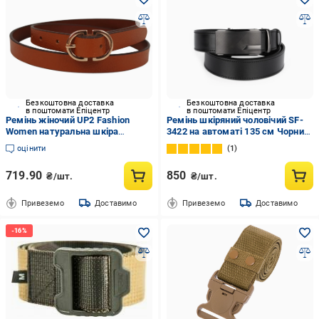
Безкоштовна доставка
Безкоштовна доставка
в поштомати Епіцентр
в поштомати Епіцентр
Ремінь жіночий UP2 Fashion
Ремінь шкіряний чоловічий SF-
Women натуральна шкіра
3422 на автоматі 135 см Чорний
Коричневий
(2666326268)
оцінити
1
719.90
850
₴/шт.
₴/шт.
Привеземо
Доставимо
Привеземо
Доставимо