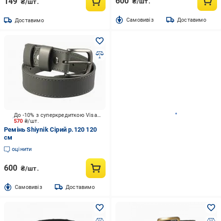
600
149
₴/шт.
₴/шт.
Cамовивіз
Доставимо
Доставимо
До -10% з суперкредиткою Visa Вигода
570
₴/шт.
Ремінь Shiynik Сірий р.120 120
см
оцінити
600
₴/шт.
Cамовивіз
Доставимо