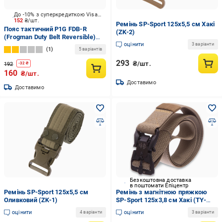
До -10% з суперкредиткою Visa Вигода
152
₴/шт.
Ремінь SP-Sport 125x5,5 см Хакі
Пояс тактичний P1G FDB-R
(ZK-2)
(Frogman Duty Belt Reversible)
оцінити
р.S Black/Coyote UA281-59081-
3 варіанти
1
5 варіантів
F8-BK-CB
293
₴/шт.
192
-
32
₴
160
₴/шт.
Доставимо
Доставимо
Безкоштовна доставка
в поштомати Епіцентр
Ремінь SP-Sport 125x5,5 см
Ремінь з магнітною пряжкою
Оливковий (ZK-1)
SP-Sport 125x3,8 см Хакі (TY-
1631)
оцінити
оцінити
4 варіанти
3 варіанти