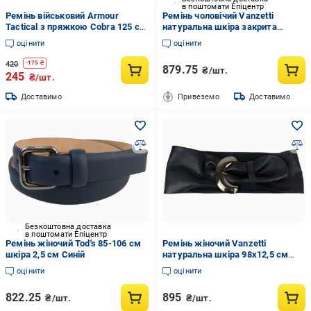
в поштомати Епіцентр
Ремінь військовий Armour
Ремінь чоловічий Vanzetti
Tactical з пряжкою Cobra 125 см
натуральна шкіра закрита
Чорний
пряжка 3,8 см Темно-
оцінити
оцінити
коричневий
420
-
175
₴
879.75
₴/шт.
245
₴/шт.
Доставимо
Привеземо
Доставимо
Безкоштовна доставка
в поштомати Епіцентр
Ремінь жіночий Tod's 85-106 см
Ремінь жіночий Vanzetti
шкіра 2,5 см Синій
натуральна шкіра 98х12,5 см
Чорний (RMT136)
оцінити
оцінити
822.25
895
₴/шт.
₴/шт.