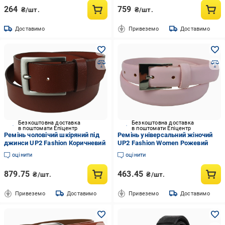
264
759
₴/шт.
₴/шт.
Доставимо
Привеземо
Доставимо
Безкоштовна доставка
Безкоштовна доставка
в поштомати Епіцентр
в поштомати Епіцентр
Ремінь чоловічий шкіряний під
Ремінь універсальний жіночий
джинси UP2 Fashion Коричневий
UP2 Fashion Women Рожевий
оцінити
оцінити
879.75
463.45
₴/шт.
₴/шт.
Привеземо
Доставимо
Привеземо
Доставимо