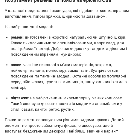
Асортимент ременів та поясів на epicentrk.ua
У каталозі представлені аксесуари, які відрізняються матеріалом
виготовлення, типом пряжки, шириною та дизайном.
На вибір наступні моделі:
ремені
: виготовлені з жорсткої натуральної чи штучної шкіри.
Бувають класичними та спеціалізованими, наприклад, для
поліцейської палиці. Добре виглядають у тандемі з діловим і
повсякденним вбранням, мундиром;
пояси
: частіше виконані з м'яких матеріалів, зокрема,
нейлону, тканини, поліестеру, замші та ін. Зустрічаються
повсякденні та тактичні моделі. Останні особливо популярні
серед військових, туристів, мисливців, шанувальників стилю
мілітарі;
підтяжки
: на вибір тканинні екземпляри у різних кольорах.
Такий аксесуар доречно носити із модними ансамблями у
стилі casual, кантрі, ретро, ​​рустик.
Пояси та ремені оснащуються різними видами пряжок. Даний
елемент не просто забезпечує фіксацію аксесуара, але й
виступає бездоганним декором. Найбільш звичний варіант –