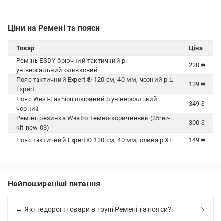
Ціни на Ремені та пояси
Товар
Ціна
Ремінь ESDY брючний тактичний р.
220 ₴
універсальний оливковий
Пояс тактичний Expert ® 120 см, 40 мм, чорний р.L
139 ₴
Expert
Пояс West-Fashion шкіряний р.універсальний
349 ₴
чорний
Ремінь резинка Weatro Темно-коричневий (35rez-
300 ₴
kit-new-03)
Пояс тактичний Expert ® 130 см, 40 мм, олива р.XL
149 ₴
Найпоширеніші питання
→ Які недорогі товари в групі Ремені та пояси?