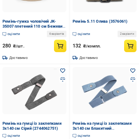
Ремінь-гумка чоловічий JK-
Ремінь 5.11 Олива (3576061)
35007 плетений 110 см Бежевий
(1932989575)
оцінити
оцінити
6 варіантів
2 варіанти
280
132
₴/шт.
₴/компл.
Доставимо
Доставимо
Ремінь на гумці із заклепками
Ремінь на гумці із заклепками
3х140 см Сірий (2744062751)
3х140 см Блакитний
(2611799794)
оцінити
оцінити