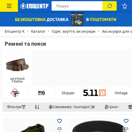
Епіцентр К
Каталог
Одяг, взуття, аксесуари
Аксесуари для 
Ремені та пояси
ШКІРЯНИЙ
РЕМЕНЬ
Skipper
Vintage
Фільтри
Самовивіз:
Сьогодні
Ціна