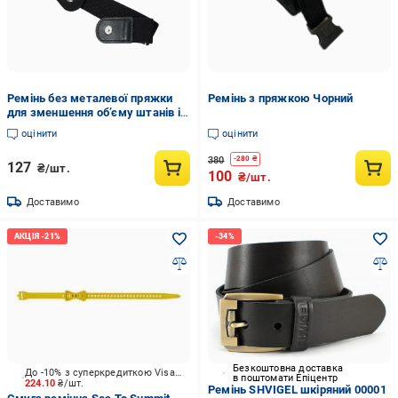
Ремінь без металевої пряжки
Ремінь з пряжкою Чорний
для зменшення об’єму штанів і
зручної посадки Чорний (R9626)
оцінити
оцінити
380
-
280
₴
127
₴/шт.
100
₴/шт.
Доставимо
Доставимо
Безкоштовна доставка
До -10% з суперкредиткою Visa Вигода
в поштомати Епіцентр
224.10
₴/шт.
Ремінь SHVIGEL шкіряний 00001