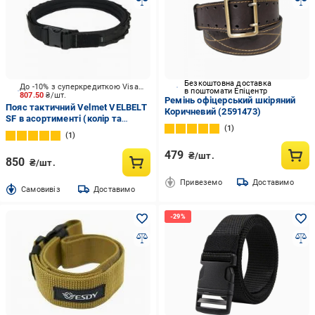
Безкоштовна доставка
До -10% з суперкредиткою Visa Вигода
в поштомати Епіцентр
807.50
₴/шт.
Ремінь офіцерський шкіряний
Пояс тактичний Velmet VELBELT
Коричневий (2591473)
SF в асортименті (колір та
1
розмір)
1
479
₴/шт.
850
₴/шт.
Привеземо
Доставимо
Cамовивіз
Доставимо