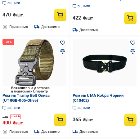
Бордовий (2445818758)
оцінити
р.one size
оцінити
470
₴/шт.
422
₴/шт.
Привеземо
Доставимо
Доставимо
Безкоштовна доставка
в поштомати Епіцентр
Ремінь Tramp Belt Олива
Ремінь UMA Кобра Чорний
(UTRGB-005-Olive)
(040402)
оцінити
оцінити
540
-
140
₴
365
₴/шт.
400
₴/шт.
Привеземо
Доставимо
Доставимо