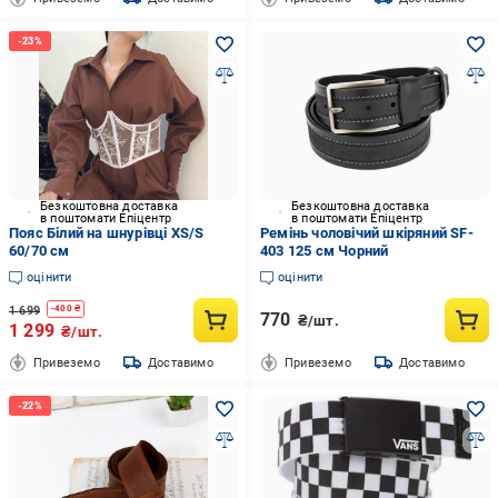
Безкоштовна доставка
Безкоштовна доставка
в поштомати Епіцентр
в поштомати Епіцентр
Пояс Білий на шнурівці XS/S
Ремінь чоловічий шкіряний SF-
60/70 см
403 125 см Чорний
оцінити
оцінити
1 699
-
400
₴
770
₴/шт.
1 299
₴/шт.
Привеземо
Доставимо
Привеземо
Доставимо