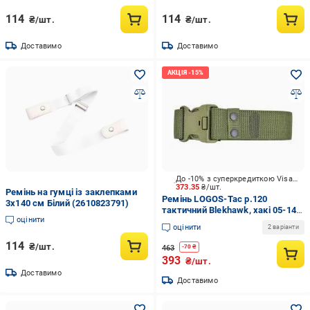
114
114
₴/шт.
₴/шт.
Доставимо
Доставимо
До -10% з суперкредиткою Visa Вигода
373.35
₴/шт.
Ремінь на гумці із заклепками
Ремінь LOGOS-Tac р.120
3х140 см Білий (2610823791)
тактичний Blekhawk, хакі 05-14-
оцінити
00-0005
оцінити
2 варіанти
114
₴/шт.
463
-
70
₴
393
₴/шт.
Доставимо
Доставимо