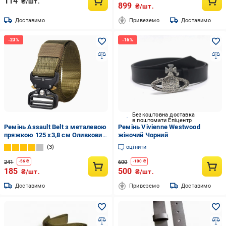
114
₴/шт.
899
₴/шт.
Доставимо
Привеземо
Доставимо
Безкоштовна доставка
в поштомати Епіцентр
Ремінь Assault Belt з металевою
Ремінь Vivienne Westwood
пряжкою 125 x3,8 см Оливковий
жіночий Чорний
(SN-P002)
3
оцінити
241
600
-
56
₴
-
100
₴
185
500
₴/шт.
₴/шт.
Доставимо
Привеземо
Доставимо