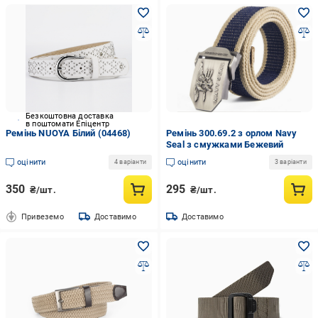
Безкоштовна доставка
в поштомати Епіцентр
Ремінь NUOYA Білий (04468)
Ремінь 300.69.2 з орлом Navy
Seal з смужками Бежевий
оцінити
оцінити
4 варіанти
3 варіанти
350
295
₴/шт.
₴/шт.
Привеземо
Доставимо
Доставимо