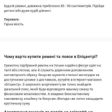
Будьте уважні, довжина приблизно 85 - 90 сантиметрів. Підійде
дитині або дуже худій дівчині.
Переваги:
Гарна якість.
Недоліки:
Дуже малий розмір.
Чому варто купити ремені та пояси в Епіцентрі?
Грамотно підібраний ремінь не тільки надійно фіксує одяг на
талії або стегнах, але й служить доречним доповненням
неповторного образу. Якщо ви шукаєте стильні аксесуари за
доступними цінами з доставкою, купуйте в інтернет-магазині
«Епіцентр». З широкого асортименту ви точно знайдете
ідеальний пояс, який буде відповідати вашому смаку та
фінансовим можливостям. А завдяки безкоштовному
самовивозу, кешбеку та бонусам «Вигода» ви легко заощадите
кругленьку суму.