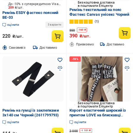
Безкоштовна доставка
До -10% з суперкредиткою Visa Вигода
в поштомати Епіцентр
209
₴/шт.
Ремінь текстильний на пояс
Ремінь ESDY фастекс поясний
Фастекс Canvas унісекс Чорний
BE-03
1
оцінити
3 варіанти
550
-
160
₴
390
220
₴/шт.
₴/шт.
Привеземо
Доставимо
Cамовивіз
Доставимо
Безкоштовна доставка
в поштомати Епіцентр
Ремінь на гумці із заклепками
Корсет еластичний широкий із
3х140 см Чорний (2611799793)
принтом LOVE на блискавці
Чорний
оцінити
оцінити
2 000
-
1 101
₴