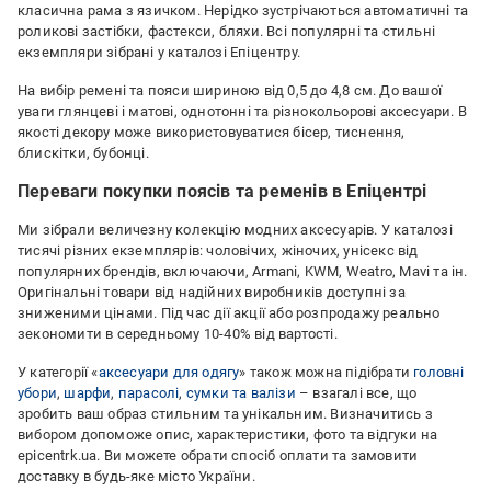
класична рама з язичком. Нерідко зустрічаються автоматичні та
роликові застібки, фастекси, бляхи. Всі популярні та стильні
екземпляри зібрані у каталозі Епіцентру.
На вибір ремені та пояси шириною від 0,5 до 4,8 см. До вашої
уваги глянцеві і матові, однотонні та різнокольорові аксесуари. В
якості декору може використовуватися бісер, тиснення,
блискітки, бубонці.
Переваги покупки поясів та ременів в Епіцентрі
Ми зібрали величезну колекцію модних аксесуарів. У каталозі
тисячі різних екземплярів: чоловічих, жіночих, унісекс від
популярних брендів, включаючи, Armani, KWM, Weatro, Mavi та ін.
Оригінальні товари від надійних виробників доступні за
зниженими цінами. Під час дії акції або розпродажу реально
зекономити в середньому 10-40% від вартості.
У категорії «
аксесуари для одягу
» також можна підібрати
головні
убори
,
шарфи
,
парасолі
,
сумки та валізи
– взагалі все, що
зробить ваш образ стильним та унікальним. Визначитись з
вибором допоможе опис, характеристики, фото та відгуки на
epicentrk.ua. Ви можете обрати спосіб оплати та замовити
доставку в будь-яке місто України.