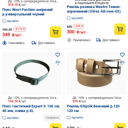
До -10% з суперкредиткою Visa Вигода
в поштомати Епіцентр
314.10
₴/шт.
Ремінь резинка Weatro Темно-
Пояс West-Fashion шкіряний
коричневий (35rez-kit-new-03)
р.універсальний чорний
оцінити
оцінити
500
-
200
₴
436.25
-
87.25
₴
300
₴/шт.
349
₴/шт.
Привеземо
Доставимо
Cамовивіз
Доставимо
До -10% з суперкредиткою Visa Вигода
До -10% з суперкредиткою Visa Вигода
134.10
₴/шт.
570
₴/шт.
Пояс тактичний Expert ® 130 см,
Ремінь Shiynik Бежевий р.120
40 мм, олива р.XL
120 см
оцінити
оцінити
4 варіанти