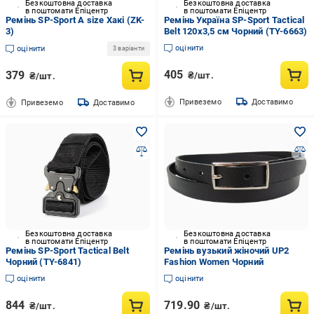
Безкоштовна доставка
Безкоштовна доставка
в поштомати Епіцентр
в поштомати Епіцентр
Ремінь SP-Sport A size Хакі (ZK-
Ремінь Україна SP-Sport Tactical
3)
Belt 120x3,5 см Чорний (TY-6663)
оцінити
оцінити
3 варіанти
405
379
₴/шт.
₴/шт.
Привеземо
Доставимо
Привеземо
Доставимо
Безкоштовна доставка
Безкоштовна доставка
в поштомати Епіцентр
в поштомати Епіцентр
Ремінь SP-Sport Tactical Belt
Ремінь вузький жіночий UP2
Чорний (TY-6841)
Fashion Women Чорний
оцінити
оцінити
844
719.90
₴/шт.
₴/шт.