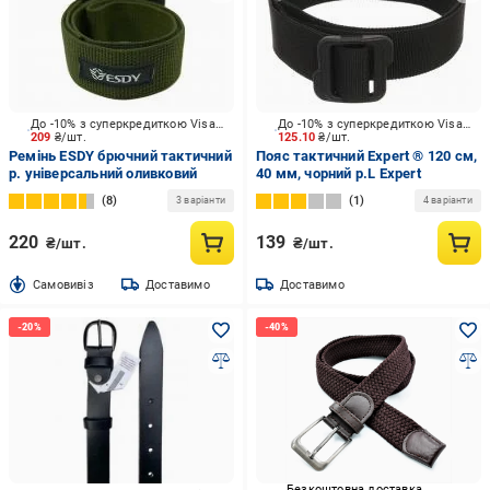
До -10% з суперкредиткою Visa Вигода
До -10% з суперкредиткою Visa Вигода
209
₴/шт.
125.10
₴/шт.
Ремінь ESDY брючний тактичний
Пояс тактичний Expert ® 120 см,
р. універсальний оливковий
40 мм, чорний р.L Expert
8
1
3 варіанти
4 варіанти
220
139
₴/шт.
₴/шт.
Cамовивіз
Доставимо
Доставимо
Безкоштовна доставка