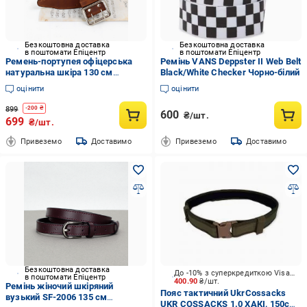
Безкоштовна доставка
Безкоштовна доставка
в поштомати Епіцентр
в поштомати Епіцентр
Ремень-портупея офіцерська
Ремінь VANS Deppster II Web Belt
натуральна шкіра 130 см
Black/White Checker Чорно-білий
Коричневий (ПОК855)
оцінити
оцінити
899
-
200
₴
600
₴/шт.
699
₴/шт.
Привеземо
Доставимо
Привеземо
Доставимо
Безкоштовна доставка
До -10% з суперкредиткою Visa Вигода
в поштомати Епіцентр
400.90
₴/шт.
Ремінь жіночий шкіряний
Пояс тактичний UkrCossacks
вузький SF-2006 135 см
UKR COSSACKS 1.0 ХАКІ, 150см