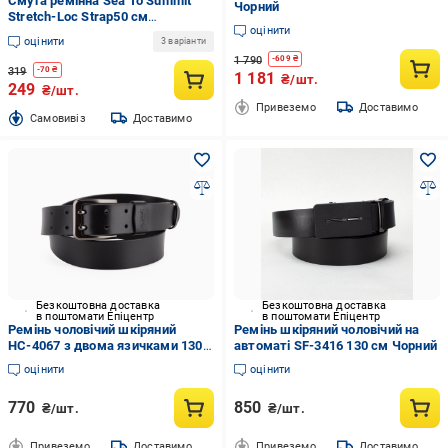
Смуга ремінна Sea To Summit
Чорний
Stretch-Loc Strap50 см
оцінити
STS022413SP
оцінити
3 варіанти
1 790
-
609
₴
319
-
70
₴
1 181
₴/шт.
249
₴/шт.
Привеземо
Доставимо
Cамовивіз
Доставимо
Безкоштовна доставка
Безкоштовна доставка
в поштомати Епіцентр
в поштомати Епіцентр
Ремінь чоловічий шкіряний
Ремінь шкіряний чоловічий на
НС-4067 з двома язичками 130
автоматі SF-3416 130 см Чорний
см Чорний (2898284084)
оцінити
оцінити
770
850
₴/шт.
₴/шт.
Привеземо
Доставимо
Привеземо
Доставимо