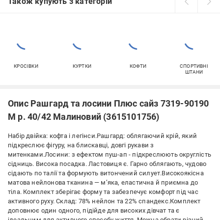
Також купують з категорій
КРОСІВКИ
КУРТКИ
КОФТИ
СПОРТИВНІ
ШТАНИ
Опис Рашгард та лосини Плюс сайз 7319-90190
M р. 40/42 Малиновий (3615101756)
Набір двійка: кофта і легінси.Рашгард: облягаючий крій, який
підкреслює фігуру, на блискавці, довгі рукави з
митенками.Лосини: з ефектом пуш-ап - підкреслюють округлість
сідниць. Висока посадка. Ластовиця є. Гарно облягають, чудово
сідають по талії та формують витончений силует.Високоякісна
матова нейлонова тканина — м’яка, еластична й приємна до
тіла. Комплект зберігає форму та забезпечує комфорт під час
активного руху. Склад: 78% нейлон та 22% спандекс.Комплект
доповнює один одного, підійде для високих дівчат та є
ідеальним для активного способу життя. Можна обрати різний