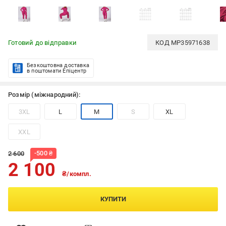
Готовий до відправки
КОД
MP35971638
Безкоштовна доставка
в поштомати Епіцентр
Розмір (міжнародний):
3XL
L
M
S
XL
XXL
-
500
₴
2 600
2 100
₴/компл.
КУПИТИ