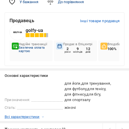
У бажання
До порівняння
Продавець
Інші товари продавця
golfy-ua
Надійні транзакції
Продає в Епіцентрі
Вподобання к
Безпечна оплата
2
9
12
100%
картою
роки
місяців
днів
Основні характеристики
для йоги
для тренування
для футболу
для тенісу
для фітнесу
для бігу
Призначення:
для спортзалу
Стать:
жіночі
Всі характеристики