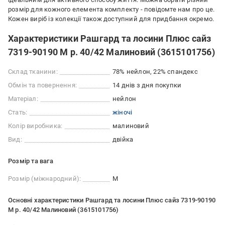
розмір для кожного елемента комплекту - повідомте нам про це.
Кожен виріб із колекції також доступний для придбання окремо.
Характеристики Рашгард та лосини Плюс сайз
7319-90190 M р. 40/42 Малиновий (3615101756)
Склад тканини:
78% нейлон, 22% спандекс
Обмін та повернення:
14 днів з дня покупки
Матеріал:
нейлон
Стать:
жіночі
Колір виробника:
малиновий
Вид:
двійка
Розмір та вага
Розмір (міжнародний):
M
Основні характеристики Рашгард та лосини Плюс сайз 7319-90190
M р. 40/42 Малиновий (3615101756)