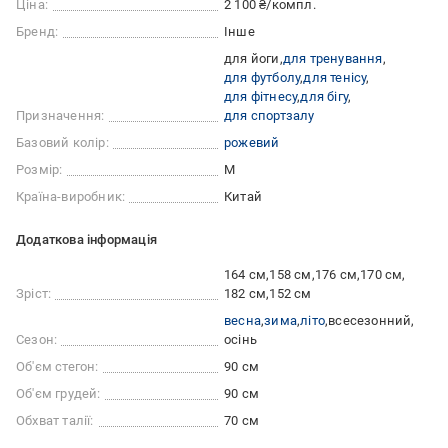
Ціна:
2 100 ₴/компл.
Бренд:
Інше
для йоги
для тренування
для футболу
для тенісу
для фітнесу
для бігу
Призначення:
для спортзалу
Базовий колір:
рожевий
Розмір:
M
Країна-виробник:
Китай
Додаткова інформація
164 см
158 см
176 см
170 см
Зріст:
182 см
152 см
весна
зима
літо
всесезонний
Сезон:
осінь
Об'єм стегон:
90 см
Об'єм грудей:
90 см
Обхват талії:
70 см