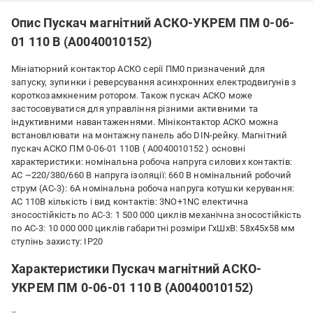
Опис Пускач магнітний АСКО-УКРЕМ ПМ 0-06-
01 110 В (A0040010152)
Мініатюрний контактор АСКО серії ПМ0 призначений для
запуску, зупинки і реверсування асинхронних електродвигунів з
короткозамкненим ротором. Також пускач АСКО може
застосовуватися для управління різними активними та
індуктивними навантаженнями. Мініконтактор АСКО можна
встановлювати на монтажну панель або DIN-рейку. Магнітний
пускач АСКО ПМ 0-06-01 110В ( A0040010152 ) основні
характеристики: номінальна робоча напруга силових контактів:
AC ~220/380/660 В напруга ізоляції: 660 В номінальний робочий
струм (AC-3): 6А номінальна робоча напруга котушки керування:
AC 110В кількість і вид контактів: 3NO+1NC електична
зносостійкість по AC-3: 1 500 000 циклів механічна зносостійкість
по AC-3: 10 000 000 циклів габаритні розміри ГхШхВ: 58х45х58 мм
ступінь захисту: IP20
Характеристики Пускач магнітний АСКО-
УКРЕМ ПМ 0-06-01 110 В (A0040010152)