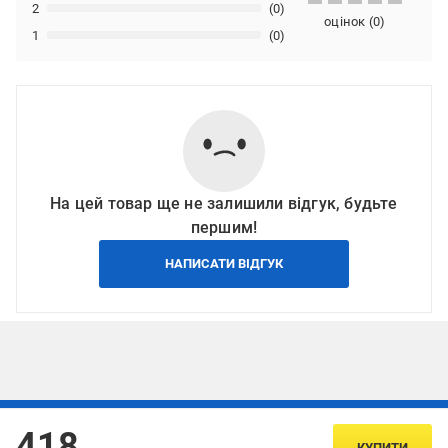
2
(0)
оцінок
(
0
)
1
(0)
На цей товар ще не залишили відгук, будьте
першим!
НАПИСАТИ ВІДГУК
Підписуйтесь, щоб дізнаватись першим про акції та пропозиції
418
КУПИТИ