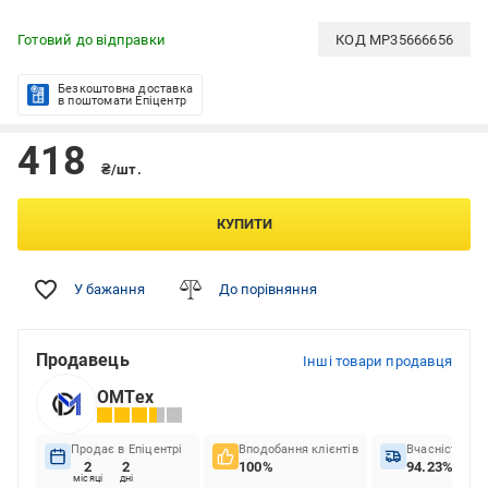
Готовий до відправки
КОД
MP35666656
Безкоштовна доставка
в поштомати Епіцентр
418
₴/шт.
КУПИТИ
У бажання
До порівняння
Продавець
Інші товари продавця
ОМТех
Продає в Епіцентрі
Вподобання клієнтів
Вчасність до
2
2
100%
94.23%
місяці
дні