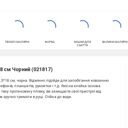
ПЕНЗЛІ МАЛЯРНІ
ФАРБА
МІШКИ ДЛЯ
ВАЛИКИ МАЛЯРНІ
СМІТТЯ
8 см Чорний (021817)
,5*18 см, чорна. Відмінно підійде для запобігання ковзанню
ефонів, планшетів, рукоятки і т.д. Якісна клейка основа
аку протиковзку плівку, ви захищаєте свої пристрої від
 зручно тримати в руці. Стійка до води.