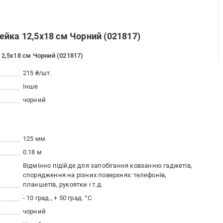
йка 12,5x18 см Чорний (021817)
2,5x18 см Чорний (021817)
215 ₴/шт.
Інше
чорний
125 мм
0.18 м
Відмінно підійде для запобігання ковзанню гаджетів,
спорядження на різних поверхнях: телефонів,
планшетів, рукоятки і т.д.
- 10 град., + 50 град. °C
чорний