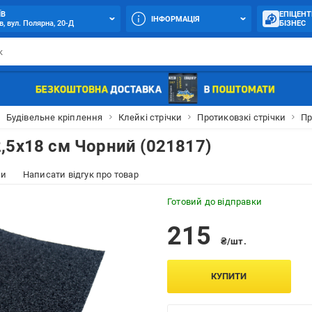
ЇВ
ЕПІЦЕНТ
ІНФОРМАЦІЯ
в, вул. Полярна, 20-Д
БІЗНЕС
Будівельне кріплення
Клейкі стрічки
Протиковзкі стрічки
Пр
,5x18 см Чорний (021817)
ки
Написати відгук про товар
Готовий до відправки
215
₴/шт.
КУПИТИ