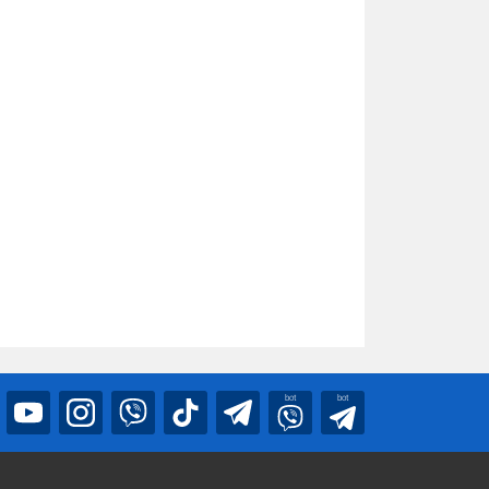
bot
bot