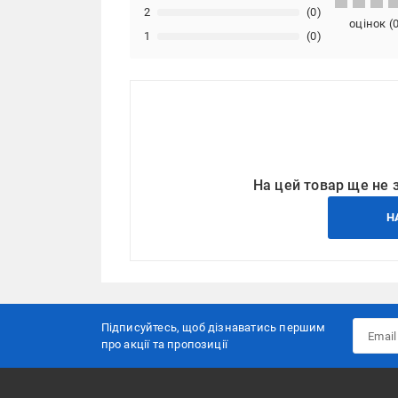
2
(0)
оцінок
(
1
(0)
На цей товар ще не 
Н
Підписуйтесь, щоб дізнаватись першим
про акції та пропозиції