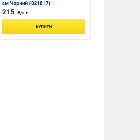
см Чорний (021817)
215
₴/шт.
КУПИТИ