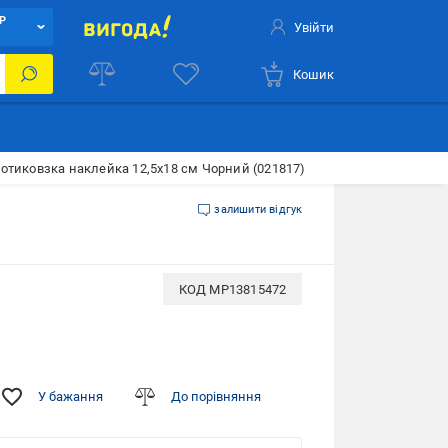
Р
Увійти
Кошик
отиковзка наклейка 12,5x18 см Чорний (021817)
залишити відгук
КОД
MP13815472
У бажання
До порівняння