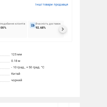
Інші товари продавця
Вподобання клієнтів
Вчасність доставок
100%
92.68%
125 мм
0.18 м
- 10 град., + 50 град. °C
Китай
чорний