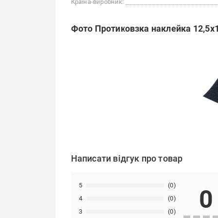
Країна-виробник:
Фото Протиковзка наклейка 12,5x1
Написати відгук про товар
5
(0)
0
4
(0)
3
(0)