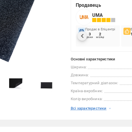
Продавець
UMA
Продає в Епіцентрі
3
2
роки
місяці
Основні характеристики
Ширина:
Довжина:
Температурний діапазон:
Країна-виробник:
Колір виробника:
Всі характеристики