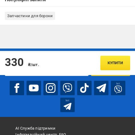
Запчастини для борони
Підписуйтесь, щоб дізнаватись першим про акції та пропозиції
330
КУПИТИ
₴/шт.
ПІДПИСАТИСЯ
bot
bot
АІ Служба підтримки
Інформаційний центр, FAQ