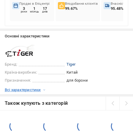
Продає в Епіцентрі
Вподобання клієнтів
Вчасність до
3
1
17
99.67%
95.48%
роки
місяць
днів
Основні характеристики
Бренд:
Tiger
Країна-виробник:
Китай
Призначення:
для борони
Всі характеристики
Також купують з категорій