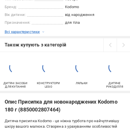
Бренд:
Kodomo
Вік дитини:
від народження
Призначення:
для тіла
Всі характеристики
Також купують з категорій
ДИТЯЧІ ЗАСОБИ
КОНСТРУКТОРИ
ЛЯЛЬКИ
ДИТЯЧЕ
ДЛЯ КУПАННЯ
LEGO
РУКОДІЛЛЯ
Опис Присипка для новонароджених Kodomo
180 г (8850002807464)
Дитяча присипка Kodomo - це ніжна турбота про найчутливішу
шкіру вашого малюка. Створена з урахуванням особливостей