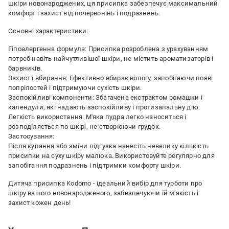
шкіри новонароджених, ця присипка забезпечує максимальний
комфорт і захист від почервонінь і подразнень.
Основні характеристики:
Гіпоалергенна формула: Присипка розроблена з урахуванням
потреб навіть найчутливішої шкіри, не містить ароматизаторів і
барвників.
Захист і вбирання: Ефективно вбирає вологу, запобігаючи появі
попрілостей і підтримуючи сухість шкіри.
Заспокійливі компоненти: Збагачена екстрактом ромашки і
календули, які надають заспокійливу і протизапальну дію.
Легкість використання: М'яка пудра легко наноситься і
розподіляється по шкірі, не створюючи грудок.
Застосування:
Після купання або зміни підгузка нанесіть невелику кількість
присипки на суху шкіру малюка. Використовуйте регулярно для
запобігання подразнень і підтримки комфорту шкіри.
Дитяча присипка Kodomo - ідеальний вибір для турботи про
шкіру вашого новонародженого, забезпечуючи їй м'якість і
захист кожен день!