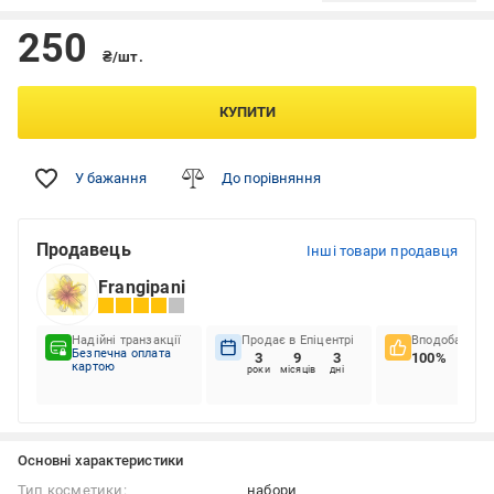
250
₴/шт.
КУПИТИ
У бажання
До порівняння
Продавець
Інші товари продавця
Frangipani
Надійні транзакції
Продає в Епіцентрі
Вподобання к
Безпечна оплата
3
9
3
100%
картою
роки
місяців
дні
Основні характеристики
Тип косметики:
набори