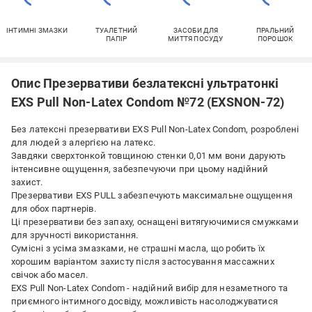
ІНТИМНІ ЗМАЗКИ
ТУАЛЕТНИЙ
ЗАСОБИ ДЛЯ
ПРАЛЬНИЙ
ПАПІР
МИТТЯ ПОСУДУ
ПОРОШОК
Опис Презервативи безлатексні ультратонкі
EXS Pull Non-Latex Condom №72 (EXSNON-72)
Без латексні презервативи EXS Pull Non-Latex Condom, розроблені
для людей з алергією на латекс.
Завдяки сверхтонкой товщиною стенки 0,01 мм вони дарують
інтенсивне ощущення, забезпечуючи при цьому надійний
захист.
Презервативи EXS PULL забезпечують максимальне ощущення
для обох партнерів.
Ці презервативи без запаху, оснащені витягуючимися смужками
для зручності використання.
Сумісні з усіма змазками, не страшні масла, що робить їх
хорошим варіантом захисту після застосування массажних
свічок або масел.
EXS Pull Non-Latex Condom - надійний вибір для незаметного та
приємного інтимного досвіду, можливість насолоджуватися