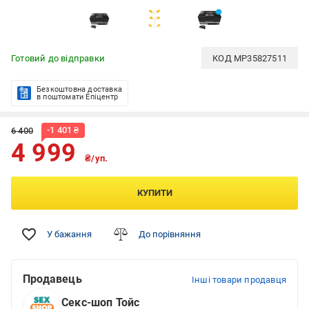
Готовий до відправки
КОД
MP35827511
Безкоштовна доставка
в поштомати Епіцентр
-
1 401
₴
6 400
4 999
₴/уп.
КУПИТИ
У бажання
До порівняння
Продавець
Інші товари продавця
Секс-шоп Тойс