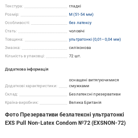
Текстура:
гладкі
Розмір:
M (51-54 мм)
Особливості:
без латексу
Стать:
чоловічі
Товщина:
ультратонкі (0,01–0,04 мм)
Змазка:
силіконова
Кількість в упаковці:
72 шт.
Додаткова інформація
оснащені витягуючимися
Додаткові характеристики:
смужками
Склад:
Безлатексні презервативи
Країна-виробник:
Велика Британія
Фото Презервативи безлатексні ультратонкі
EXS Pull Non-Latex Condom №72 (EXSNON-72)