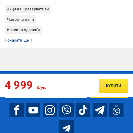
Акції на Презервативи
Чоловіча лінія
Краса та здоров'я
Презервативи поліізопренові
Презервативи ультратонкі
Презервативи без латексу
Презервативи M розмір
Показати ще 4
Підписуйтесь, щоб дізнаватись першим про акції та пропозиції
4 999
КУПИТИ
₴/уп.
ПІДПИСАТИСЯ
bot
bot