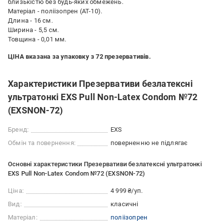
близькістю без будь-яких обмежень.
Матеріал - поліізопрен (АТ-10).
Длина - 16 см.
Ширина - 5,5 см.
Товщина - 0,01 мм.
ЦІНА вказана за упаковку з 72 презервативів.
Характеристики Презервативи безлатексні
ультратонкі EXS Pull Non-Latex Condom №72
(EXSNON-72)
Бренд:
EXS
Обмін та повернення:
поверненню не підлягає
Основні характеристики Презервативи безлатексні ультратонкі
EXS Pull Non-Latex Condom №72 (EXSNON-72)
Ціна:
4 999 ₴/уп.
Вид:
класичні
Матеріал:
поліізопрен