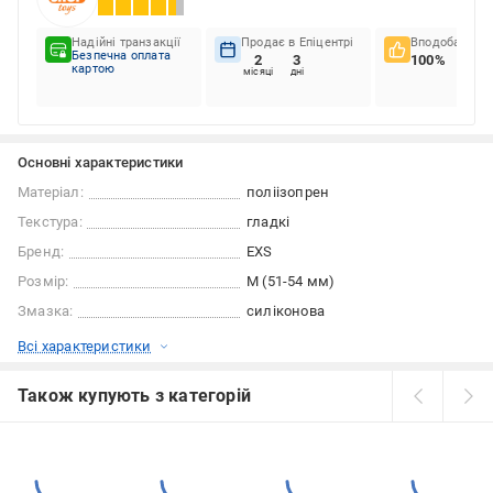
Надійні транзакції
Продає в Епіцентрі
Вподобання к
Безпечна оплата
2
3
100%
картою
місяці
дні
Основні характеристики
Матеріал:
поліізопрен
Текстура:
гладкі
Бренд:
EXS
Розмір:
M (51-54 мм)
Змазка:
силіконова
Всі характеристики
Також купують з категорій