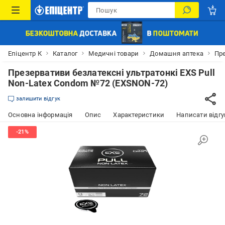
Епіцентр К
Каталог
Медичні товари
Домашня аптека
Пр
Презервативи безлатексні ультратонкі EXS Pull
Non-Latex Condom №72 (EXSNON-72)
залишити відгук
Основна інформація
Опис
Характеристики
Написати відгу