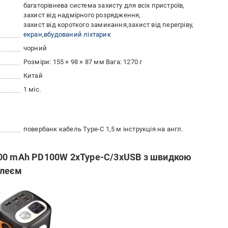
багаторівнева система захисту для всіх пристроїв
захист від надмірного розрядження
захист від короткого замикання
захист від перегріву
екран
вбудований ліхтарик
чорний
Розміри: 155 × 98 × 87 мм Вага: 1270 г
Китай
1 міс.
повербанк кабель Type-C 1,5 м інструкція на англ.
000 mAh PD100W 2xType-C/3xUSB з швидкою
плеєм