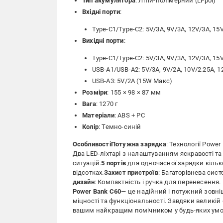
Тип акумулятора
: Літій-полімерний (Li-pol)
Вхідні порти
:
Type-C1/Type-C2: 5V/3A, 9V/3A, 12V/3A, 1
Вихідні порти
:
Type-C1/Type-C2: 5V/3A, 9V/3A, 12V/3A, 1
USB-A1/USB-A2: 5V/3A, 9V/2A, 10V/2.25A, 1
USB-A3: 5V/2A (15W Макс)
Розміри
: 155 × 98 × 87 мм
Вага
: 1270 г
Матеріали
: ABS + PC
Колір
: Темно-синій
Особливості
Потужна зарядка
: Технології Power
Два LED-ліхтарі з налаштуванням яскравості т
ситуацій.
5 портів
для одночасної зарядки кілько
відсотках.
Захист пристроїв
: Багаторівнева сист
дизайн
: Компактність і ручка для перенесення.
Power Bank C60
— це надійний і потужний зовніш
міцності та функціональності. Завдяки великій
вашим найкращим помічником у будь-яких умовах