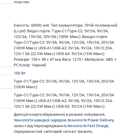
пластик
Ємність: 60000 мАг Тип акумулятора: Літій-полімерний
(Li-pol) Вхідні порти: Type-C1/Type-C2: 5V/3A, 9V/3A,
12V/3A, 15V/3A, 20V/5A (100W Макс) Вихідні порти:
Type-C1/Type-C2: 5V/3A, 9V/3A, 12V/3A, 15V/3A, 20V/5A
(100W Макс) USB-A1/USB-A2: 5V/3A, 9V/2A, 10V/2.25A,
12V/1.5A (22.5W Макс) USB-A3: 5V/2A (15W Макс)
Розміри: 155 × 98 × 87 мм Вага: 1270 г Матеріали: ABS +
PC Колір: Чорний
100 Вт
Type-C1/Type-C2: 5V/3A, 9V/3A, 12V/3A, 15V/3A, 20V/5A
(100W Макс)
Type-C1/Type-C2: 5V/3A, 9V/3A, 12V/3A, 15V/3A, 20V/5A
(100W Макс) USB-A1/USB-A2: 5V/3A, 9V/2A, 10V/2.25A,
12V/1.5A (22.5W Макс) USB-A3: 5V/2A (15W Макс)
функція енергозбереження в режимі очікування
технологія швидкої зарядки
технологія Power Delivery
захист від перезаряджання
технологія Fast Charge
переривчастий світловий сигнал тривоги