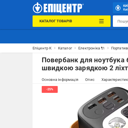
КИ
Киї
КАТАЛОГ ТОВАРІВ
Епіцентр К
Каталог
Електроніка 🔌
Портатив
Повербанк для ноутбука
швидкою зарядкою 2 ліх
Основна інформація
Опис
Характеристи