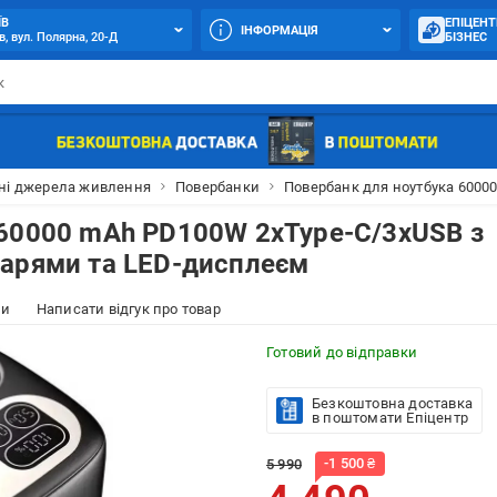
ЇВ
ЕПІЦЕНТ
ІНФОРМАЦІЯ
в, вул. Полярна, 20-Д
БІЗНЕС
ні джерела живлення
Повербанки
Повербанк для ноутбука 6000
 60000 mAh PD100W 2xType-C/3xUSB з
тарями та LED-дисплеєм
ки
Написати відгук про товар
Готовий до відправки
Безкоштовна доставка
в поштомати Епіцентр
-
1 500
₴
5 990