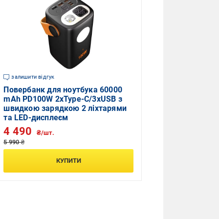
залишити відгук
Повербанк для ноутбука 60000
mAh PD100W 2xType-C/3xUSB з
швидкою зарядкою 2 ліхтарями
та LED-дисплеєм
4 490
₴/шт.
5 990 ₴
КУПИТИ