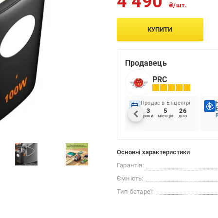
4 490
₴/шт.
КУПИТИ
Продавець
PRC
Продає в Епіцентрі
3
5
26
роки
місяців
днів
Основні характеристики
Гарантія:
Ємність:
Тип батареї: