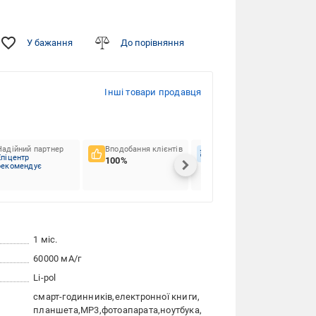
У бажання
До порівняння
Інші товари продавця
Надійний партнер
Вподобання клієнтів
Вчасність доставок
Епіцентр
100%
100%
рекомендує
1 міс.
60000 мА/г
Li-pol
смарт-годинників
електронної книги
планшета
MP3
фотоапарата
ноутбука