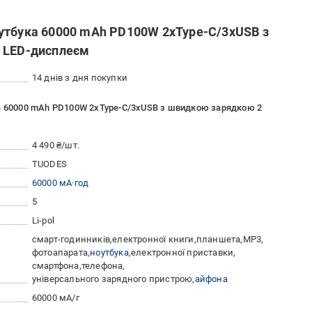
утбука 60000 mAh PD100W 2xType-C/3xUSB з
а LED-дисплеєм
14 днів з дня покупки
ка 60000 mAh PD100W 2xType-C/3xUSB з швидкою зарядкою 2
4 490 ₴/шт.
TUODES
60000 мА·год
5
Li-pol
смарт-годинників
електронної книги
планшета
MP3
фотоапарата
ноутбука
електронної приставки
смартфона
телефона
універсального зарядного пристрою
айфона
60000 мА/г