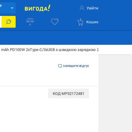
Р
Увійти
Кошик
0 mAh PD100W 2xType-C/3xUSB з швидкою зарядкою 2 ліхтарями та LE
залишити відгук
КОД
MP32172481