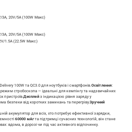
5V/3A, 20V/5A (100W Макс)
5V/3A, 20V/5A (100W Макс)
2V/1.5A (22.5W Макс)
 Delivery 100W та QC3.0 для ноутбуків і смартфонів.
Освітлення
:
а режим стробоскопа — ідеальні для кемпінгу та надзвичайних
х пристроїв.
Дисплей
з індикацією рівня заряду у
ема безпеки від коротких замикань та перегріву.
Зручний
ній акумулятор для всіх, хто потребує ефективної зарядки,
 ємності
60000 мАг
та підтримці сучасних технологій, він стане
: вдома, в дорозі чи під час активного відпочинку.