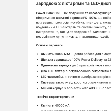
зарядкою 2 ліхтарями та LED-дис
Power Bank C60
– це потужний та багатофункці
підтримкою
швидкої зарядки
PD 100W
, що заб
всіх ваших пристроїв: ноутбука, планшета, сма
вбудованим LED-ліхтарям та системі захисту, 
використання, так і для подорожей. Компактни
незамінним супутником для активних людей.
Основні переваги
Ємність 60000 мАг
— довга робота для смартф
Швидка зарядка
до 100W Power Delivery та 22
Одночасна зарядка
до 5 пристроїв через пор
Два LED-ліхтарі
з регульованою яскравістю д
LED-дисплей
для точного відображення рівня
Система захисту
від короткого замикання, п
Міцний корпус
з вогнестійкого ABS і PC-плас
Технічні характеристики
Ємність
: 60000 мАг