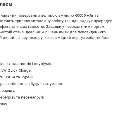
плеєм
ональний повербанк з великою ємністю
60000 мАг
та
езпечить тривалу автономну роботу та надшвидку підзарядку
ртфона та інших гаджетів. Завдяки універсальним портам,
пристрій стане ідеальним рішенням як для повсякденного
й дизайн із зручною ручкою та міцний корпус роблять його
онів, планшетів і ноутбуків.
.5W Quick Charge.
ти USB-A та Type-C.
ля освітлення в будь-яких умовах.
 заряду.
ерегріву та перенапруги.
тику.