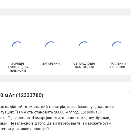
ЗАРЯДНІ
БАТАРЕЙКИ
СВІТЛОДІОДНІ
ПРАЛЬНИЙ
ПРИСТРОЇ ДЛЯ
ЛАМПИ (LED)
ПОРОШОК
ТЕЛЕФОНІВ
0 мАг (12333780)
 це надійний і компактний пристрій, що забезпечує додаткове
уаціях. Її ємність становить 20000 мА*год, що робить її
строїв, включно зі смартфонами, планшетами, ноутбуками,
ми. Незалежно від того, де ви перебуваєте, ви можете бути
лення для ваших пристроїв.