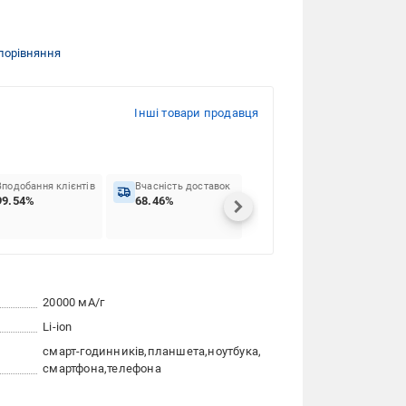
порівняння
Інші товари продавця
Вподобання клієнтів
Вчасність доставок
99.54%
68.46%
20000 мА/г
Li-ion
смарт-годинників
планшета
ноутбука
смартфона
телефона