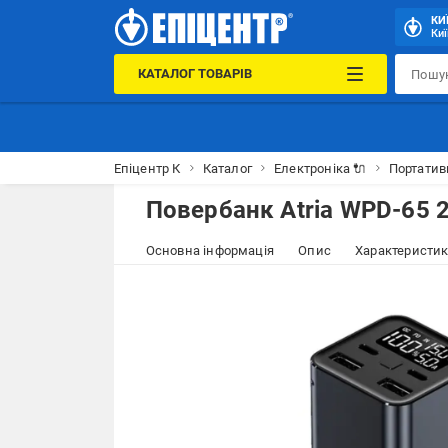
КИ
Киї
КАТАЛОГ ТОВАРІВ
Епіцентр К
Каталог
Електроніка 🔌
Портатив
Повербанк Atria WPD-65 
Основна інформація
Опис
Характеристи