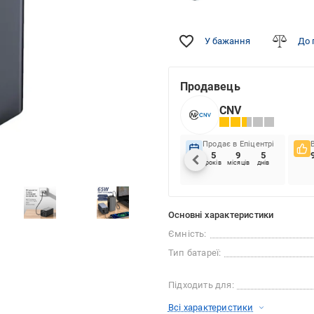
У бажання
До 
Продавець
CNV
Продає в Епіцентрі
5
9
5
років
місяців
днів
Основні характеристики
Ємність:
Тип батареї:
Підходить для:
Всі характеристики