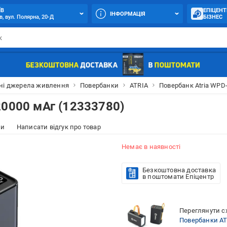
ЇВ
ЕПІЦЕНТ
ІНФОРМАЦІЯ
в, вул. Полярна, 20-Д
БІЗНЕС
ні джерела живлення
Повербанки
ATRIA
Повербанк Atria WPD-
20000 мАг (12333780)
ки
Написати відгук про товар
Немає в наявності
Безкоштовна доставка
в поштомати Епіцентр
Переглянути сх
Повербанки AT