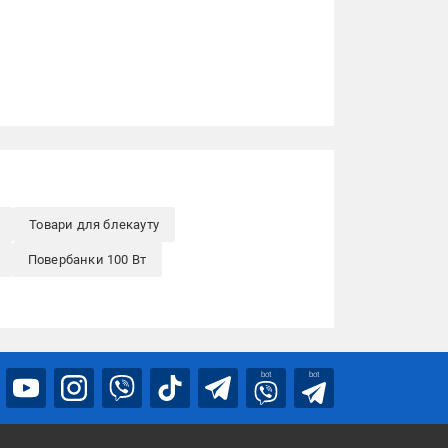
Товари для блекауту
Повербанки 100 Вт
bot
bot