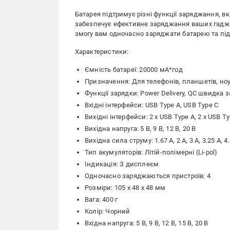
Батарея підтримує різні функції заряджання, вк
забезпечує ефективне заряджання ваших гадже
змогу вам одночасно заряджати батарею та під'
Характеристики:
Ємність батареї: 20000 мА*год
Призначення: Для телефонів, планшетів, ноут
Функції зарядки: Power Delivery, QC швидка 
Вхідні інтерфейси: USB Type A, USB Type C
Вихідні інтерфейси: 2 x USB Type A, 2 x USB T
Вихідна напруга: 5 В, 9 В, 12 В, 20 В
Вихідна сила струму: 1.67 А, 2 А, 3 А, 3.25 А, 4
Тип акумуляторів: Літій-полімерні (Li-pol)
Індикація: З дисплеєм
Одночасно заряджаються пристроїв: 4
Розміри: 105 х 48 х 48 мм
Вага: 400 г
Колір: Чорний
Вхідна напруга: 5 В, 9 В, 12 В, 15 В, 20 В