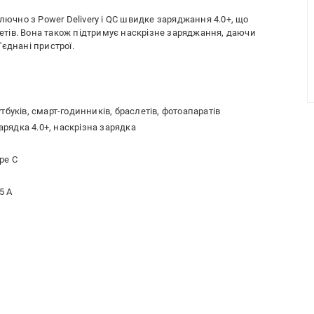
лючно з Power Delivery і QC швидке заряджання 4.0+, що
тів. Вона також підтримує наскрізне заряджання, даючи
єднані пристрої.
буків, смарт-годинників, браслетів, фотоапаратів
зарядка 4.0+, наскрізна зарядка
ype C
.5 А