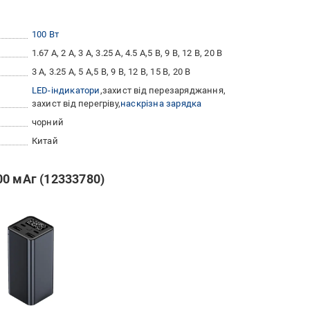
100 Вт
1.67 А, 2 А, 3 А, 3.25 А, 4.5 А,5 В, 9 В, 12 В, 20 В
3 А, 3.25 А, 5 А,5 В, 9 В, 12 В, 15 В, 20 В
LED-індикатори
захист від перезаряджання
захист від перегріву
наскрізна зарядка
чорний
Китай
0 мАг (12333780)