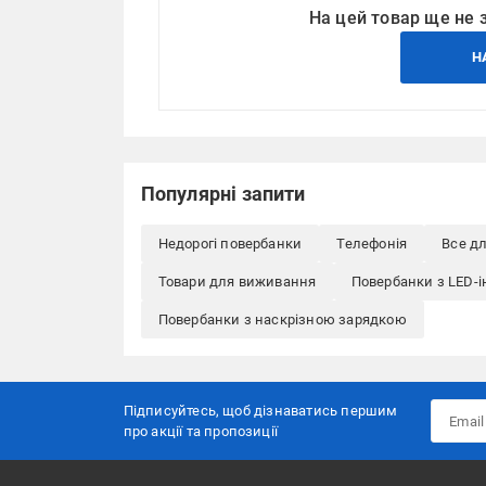
На цей товар ще не 
Н
Популярні запити
Недорогі повербанки
Телефонія
Все д
Товари для виживання
Повербанки з LED-
Повербанки з наскрізною зарядкою
Підписуйтесь, щоб дізнаватись першим
про акції та пропозиції