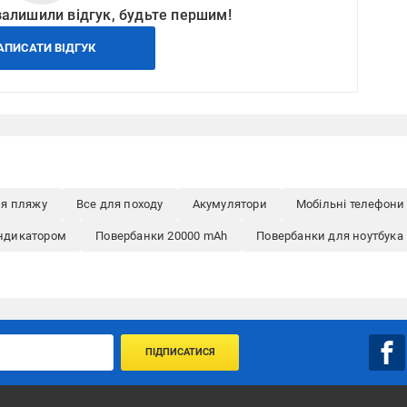
залишили відгук, будьте першим!
АПИСАТИ ВІДГУК
ля пляжу
Все для походу
Акумулятори
Мобільні телефони
індикатором
Повербанки 20000 mAh
Повербанки для ноутбука
ПІДПИСАТИСЯ