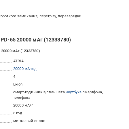
 короткого замикання, перегріву, перезарядки
WPD-65 20000 мАг (12333780)
 20000 мАг (12333780)
ATRIA
20000 мА·год
4
Li-ion
смарт-годинників
планшета
ноутбука
смартфона
телефона
20000 мА/г
6 год
металевий сплав