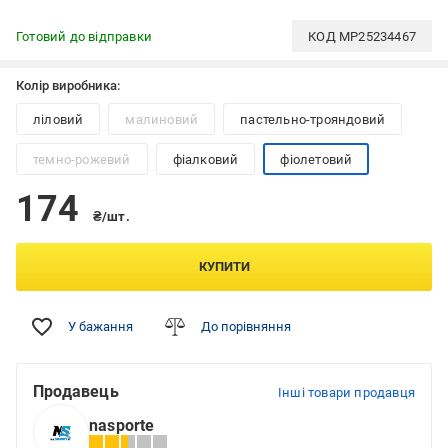
Готовий до відправки
КОД
MP25234467
Колір виробника:
ліловий
малиновий
пастельно-трояндовий
темно-рожевий
фіалковий
фіолетовий
174
₴/шт.
КУПИТИ
У бажання
До порівняння
Продавець
Інші товари продавця
nasporte