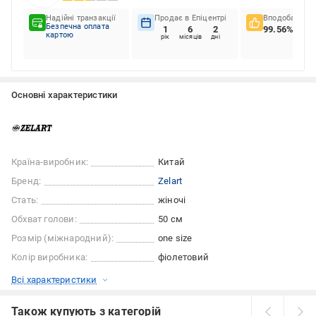
Надійні транзакції
Продає в Епіцентрі
Вподобання к
Безпечна оплата
1
6
2
99.56%
картою
рік
місяців
дні
Основні характеристики
Країна-виробник:
Китай
Бренд:
Zelart
Стать:
жіночі
Обхват голови:
50 см
Розмір (міжнародний):
one size
Колір виробника:
фіолетовий
Всі характеристики
Також купують з категорій