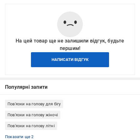
На цей товар ще не залишили відгук, будьте
першим!
НАПИСАТИ ВІДГУК
Популярні запити
Пов'язки на голову для бігу
Пов'язки на голову жіночі
Пов'язки на голову літні
Пов'язки на голову жіночі літні
Тонкі пов'язки на голову
Показати ще 2