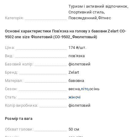
Туризм і активний відпочинок
Спортивний стиль
Категорія:
Повсякденний
Фітнес
Основні характеристики Пов'язка на голову з бавовни Zelart CO-
9502 one size Фіолетовий (CO-9502_Фиолетовый)
Ціна:
174 ₴/шт.
Вид:
пов'язка
Базовий колір:
фіолетовий
Бренд:
Zelart
Матеріал:
бавовна
Сезон:
весна
літо
осінь
Стать:
жіночі
Колір виробника:
фіолетовий
Розмір та вага
Обхват голови:
50 см