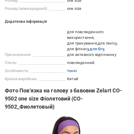
Розмір:
one size
Розмір (міжнародний):
one size
Додаткова інформація
для повсякденного
використання
для тренування
для тенісу
для фітнесу
для бігу
Призначення:
для активного відпочинку
Стиль:
повсякденний
Особливість:
тонкі
Країна-виробник:
Китай
Фото Пов'язка на голову з бавовни Zelart CO-
9502 one size Фіолетовий (CO-
9502_Фиолетовый)