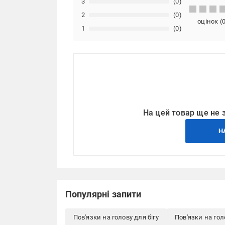
3
(0)
2
(0)
оцінок
(
1
(0)
На цей товар ще не 
Н
Популярні запити
Пов'язки на голову для бігу
Пов'язки на гол