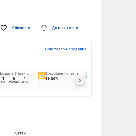
У бажання
До порівняння
Інші товари продавця
Продає в Епіцентрі
Вподобання клієнтів
Вчасність доставок
1
6
1
99.56%
66.42%
рік
місяців
день
Китай