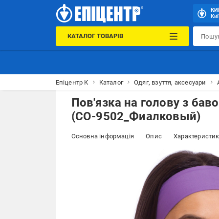
КИ
Киї
КАТАЛОГ ТОВАРІВ
Епіцентр К
Каталог
Одяг, взуття, аксесуари
Пов'язка на голову з баво
(CO-9502_Фиалковый)
Основна інформація
Опис
Характеристи