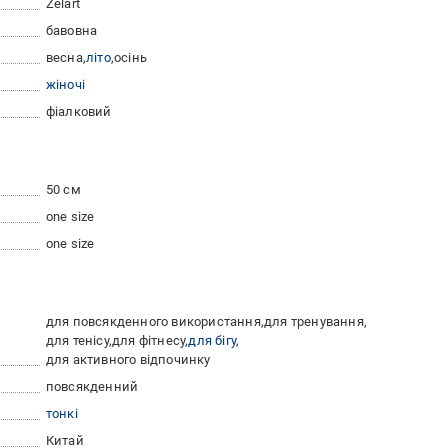
Zelart
бавовна
весна
літо
осінь
жіночі
фіалковий
50 см
one size
one size
для повсякденного використання
для тренування
для тенісу
для фітнесу
для бігу
для активного відпочинку
повсякденний
тонкі
Китай