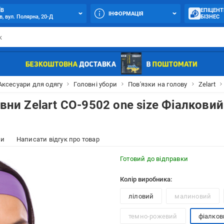
ЇВ
ЕПІЦЕНТ
ІНФОРМАЦІЯ
в, вул. Полярна, 20-Д
БІЗНЕС
Аксесуари для одягу
Головні убори
Пов'язки на голову
Zelart
вни Zelart CO-9502 one size Фіалковий
ки
Написати відгук про товар
Готовий до відправки
Колір виробника:
ліловий
малиновий
темно-рожевий
фіалков