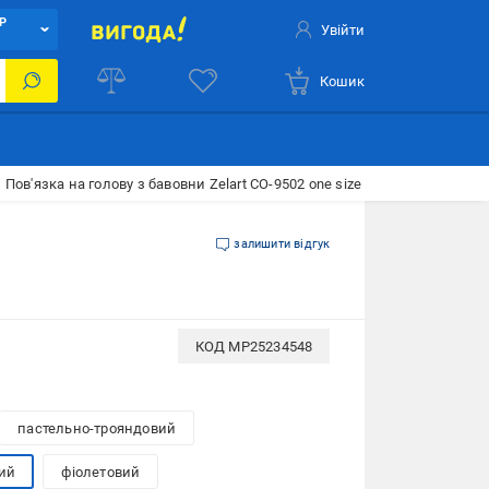
Р
Увійти
Кошик
Пов'язка на голову з бавовни Zelart CO-9502 one size Фіалковий (CO-
залишити відгук
КОД
MP25234548
пастельно-трояндовий
ий
фіолетовий