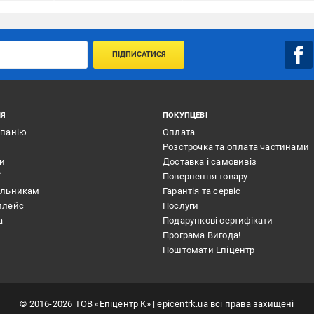
ПІДПИСАТИСЯ
ІЯ
ПОКУПЦЕВІ
мпанію
Оплата
Розстрочка та оплата частинами
ти
Доставка і самовивіз
ї
Повернення товару
альникам
Гарантія та сервіс
плейс
Послуги
а
Подарункові сертифікати
Програма Вигода!
Поштомати Епіцентр
©
2016
-2026
ТОВ «Епіцентр К»
| epicentrk.ua всі права захищені