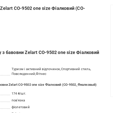
Zelart CO-9502 one size Фіалковий (CO-
 з бавовни Zelart CO-9502 one size Фіалковий
Туризм і активний відпочинок
Спортивний стиль
Повсякденний
Фітнес
вовни Zelart CO-9502 one size Фіалковий (CO-9502_Фиалковый)
174 ₴/шт.
пов'язка
фіолетовий