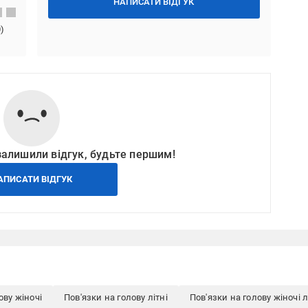
НАПИСАТИ ВІДГУК
0
)
залишили відгук, будьте першим!
АПИСАТИ ВІДГУК
ову жіночі
Пов'язки на голову літні
Пов'язки на голову жіночі л