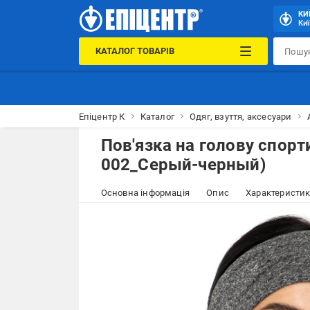
КИ
Киї
КАТАЛОГ ТОВАРІВ
Епіцентр К
Каталог
Одяг, взуття, аксесуари
Пов'язка на голову спорт
002_Серый-черный)
Основна інформація
Опис
Характеристи