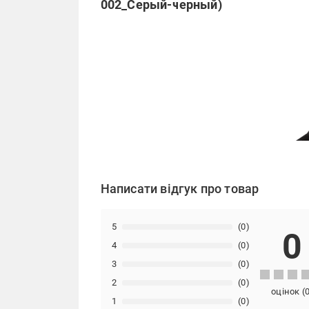
002_Серый-черный)
Написати відгук про товар
5
(0)
0
4
(0)
3
(0)
2
(0)
оцінок
(
1
(0)