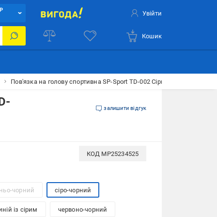
Р
Увійти
Кошик
t
Пов'язка на голову спортивна SP-Sport TD-002 Сірий/Чорний (TD-
D-
залишити відгук
КОД
MP25234525
ньо-чорний
сіро-чорний
ній із сірим
червоно-чорний