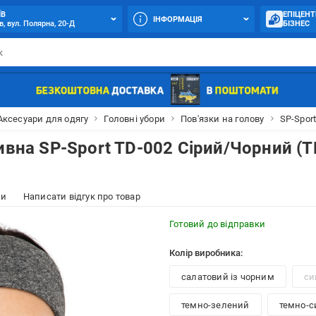
ЇВ
ЕПІЦЕНТ
ІНФОРМАЦІЯ
в, вул. Полярна, 20-Д
БІЗНЕС
Аксесуари для одягу
Головні убори
Пов'язки на голову
SP-Spor
ивна SP-Sport TD-002 Сірий/Чорний (T
ки
Написати відгук про товар
Готовий до відправки
Колір виробника:
салатовий із чорним
си
темно-зелений
темно-си