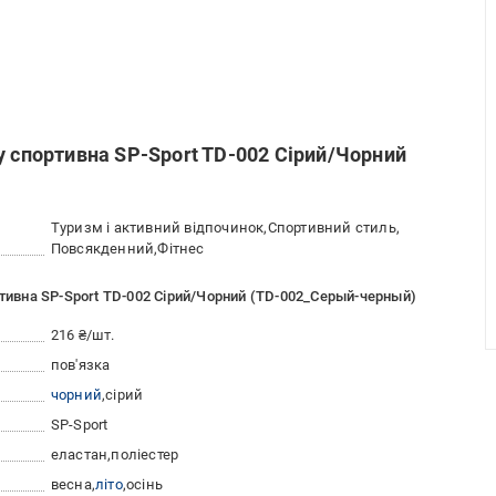
у спортивна SP-Sport TD-002 Сірий/Чорний
Туризм і активний відпочинок
Спортивний стиль
Повсякденний
Фітнес
ртивна SP-Sport TD-002 Сірий/Чорний (TD-002_Серый-черный)
216 ₴/шт.
пов'язка
чорний
сірий
SP-Sport
еластан
поліестер
весна
літо
осінь