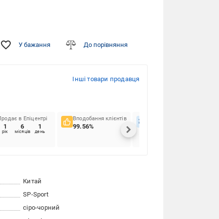
У бажання
До порівняння
Інші товари продавця
Продає в Епіцентрі
Вподобання клієнтів
Вчасність доставок
1
6
1
99.56%
66.42%
рік
місяців
день
Китай
SP-Sport
сіро-чорний