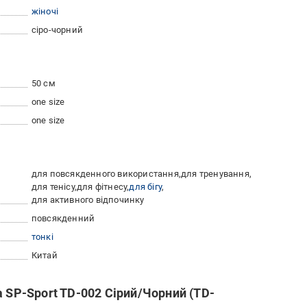
жіночі
сіро-чорний
50 см
one size
one size
для повсякденного використання
для тренування
для тенісу
для фітнесу
для бігу
для активного відпочинку
повсякденний
тонкі
Китай
а SP-Sport TD-002 Сірий/Чорний (TD-