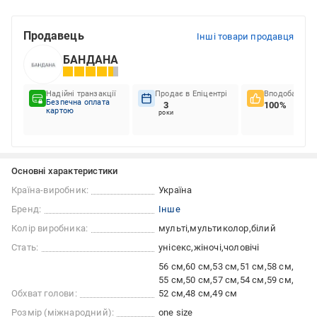
Продавець
Інші товари продавця
БАНДАНА
Надійні транзакції
Продає в Епіцентрі
Вподобання к
Безпечна оплата
3
100%
картою
роки
Основні характеристики
Країна-виробник:
Україна
Бренд:
Інше
Колір виробника:
мульті
мультиколор
білий
Стать:
унісекс
жіночі
чоловічі
56 см
60 см
53 см
51 см
58 см
55 см
50 см
57 см
54 см
59 см
Обхват голови:
52 см
48 см
49 см
Розмір (міжнародний):
one size