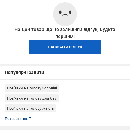
На цей товар ще не залишили відгук, будьте
першим!
НАПИСАТИ ВІДГУК
Популярні запити
Пов'язки на голову чоловічі
Пов'язки на голову для бігу
Пов'язки на голову жіночі
Пов'язки на голову літні
Білі пов'язки на голову
Пов'язки на голову жіночі літні
Широкі пов'язки на голову
Спортивні пов'язки на голову
Спортивні пов'язки на голову жіночі
Спортивні пов'язки на голову чоловічі
Показати ще 7