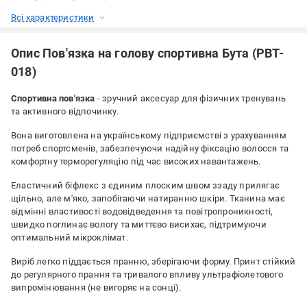
Всі характеристики
Опис Пов'язка на голову спортивна Бута (PBT-
018)
Спортивна пов'язка
- зручний аксесуар для фізичних тренувань
та активного відпочинку.
Вона виготовлена на українському підприємстві з урахуванням
потреб спортсменів, забезпечуючи надійну фіксацію волосся та
комфортну терморегуляцію під час високих навантажень.
Еластичний біфлекс з єдиним плоским швом ззаду прилягає
щільно, але м'яко, запобігаючи натиранню шкіри. Тканина має
відмінні властивості водовідведення та повітропроникності,
швидко поглинає вологу та миттєво висихає, підтримуючи
оптимальний мікроклімат.
Виріб легко піддається пранню, зберігаючи форму. Принт стійкий
до регулярного прання та тривалого впливу ультрафіолетового
випромінювання (не вигоряє на сонці).