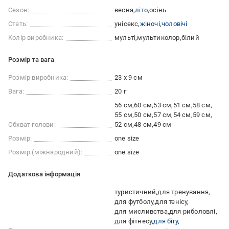
Сезон:
весна
літо
осінь
Стать:
унісекс
жіночі
чоловічі
Колір виробника:
мульті
мультиколор
білий
Розмір та вага
Розмір виробника:
23 х 9 см
Вага:
20 г
56 см
60 см
53 см
51 см
58 см
55 см
50 см
57 см
54 см
59 см
Обхват голови:
52 см
48 см
49 см
Розмір:
one size
Розмір (міжнародний):
one size
Додаткова інформація
туристичний
для тренування
для футболу
для тенісу
для мисливства
для риболовлі
для фітнесу
для бігу