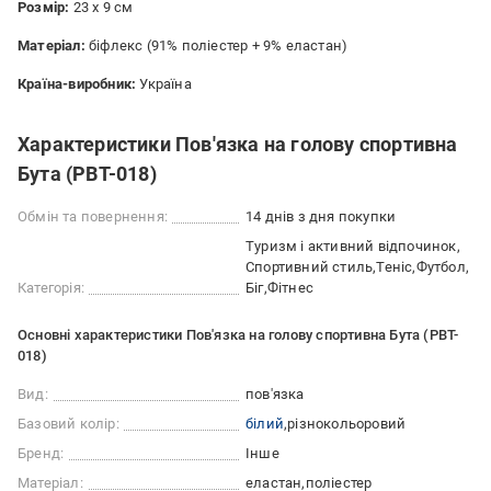
Розмір:
23 х 9 см
Матеріал:
біфлекс (91% поліестер + 9% еластан)
Країна-виробник:
Україна
Характеристики Пов'язка на голову спортивна
Бута (PBT-018)
Обмін та повернення:
14 днів з дня покупки
Туризм і активний відпочинок
Спортивний стиль
Теніс
Футбол
Категорія:
Біг
Фітнес
Основні характеристики Пов'язка на голову спортивна Бута (PBT-
018)
Вид:
пов'язка
Базовий колір:
білий
різнокольоровий
Бренд:
Інше
Матеріал:
еластан
поліестер