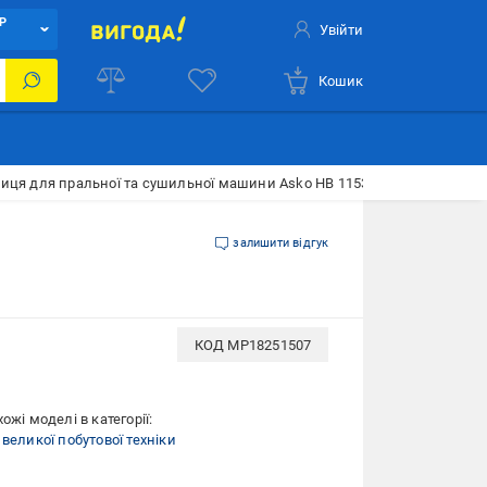
Р
Увійти
Кошик
иця для пральної та сушильної машини Asko HB 1153 W HIDDEN HELPE
залишити відгук
КОД
MP18251507
ожі моделі в категорії:
великої побутової техніки