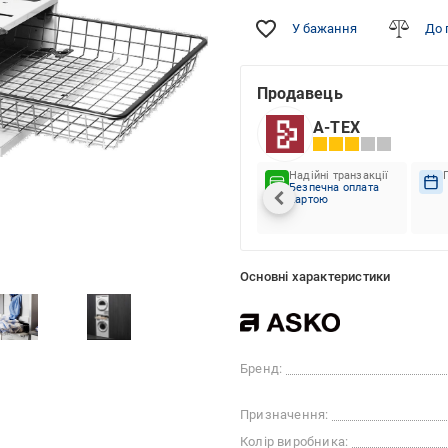
У бажання
До 
Продавець
A-TEX
Надійні транзакції
Безпечна оплата
картою
Основні характеристики
Бренд:
Призначення:
Колір виробника: