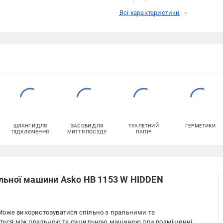
Всі характеристики
ШЛАНГИ ДЛЯ
ЗАСОБИ ДЛЯ
ТУАЛЕТНИЙ
ГЕРМЕТИКИ
ПІДКЛЮЧЕННЯ
МИТТЯ ПОСУДУ
ПАПІР
ильної машини Asko HB 1153 W HIDDEN
Може використовуватися спільно з пральними та
ться між пральною та сушильною машиною при розміщенні