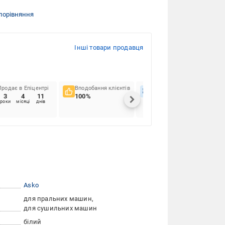
порівняння
Інші товари продавця
Продає в Епіцентрі
Вподобання клієнтів
Вчасність доставок
3
4
11
100%
92.31%
роки
місяці
днів
Asko
для пральних машин
для сушильних машин
білий