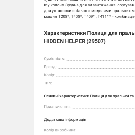
їх у колону. Зручна для вивантаження, сортува
для установки спільно з моделями пральних м
машин T208*, T408*, T409* , T411*.* - комбінац
Характеристики Полиця для праль
HIDDEN HELPER (29507)
Сумісність:
Бренд:
Колір:
Тип:
Основні характеристики Полиця для пральної т
Призначення:
Додаткова інформація
Колір виробника: