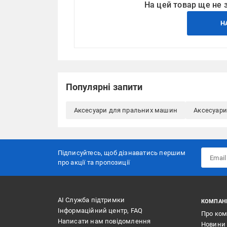
На цей товар ще не 
Н
Популярні запити
Аксесуари для пральних машин
Аксесуар
Підписуйтесь, щоб дізнаватись першим
про акції та пропозиції
АІ Служба підтримки
КОМПАН
Інформаційний центр, FAQ
Про ко
Написати нам повідомлення
Новини