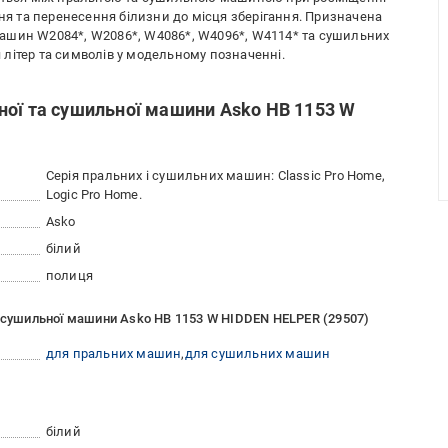
ння та перенесення білизни до місця зберігання. Призначена
ашин W2084*, W2086*, W4086*, W4096*, W4114* та сушильних
ія літер та символів у модельному позначенні.
ної та сушильної машини Asko HB 1153 W
Серія пральних і сушильних машин: Classic Pro Home,
Logic Pro Home.
Asko
білий
полиця
а сушильної машини Asko HB 1153 W HIDDEN HELPER (29507)
для пральних машин
для сушильних машин
білий