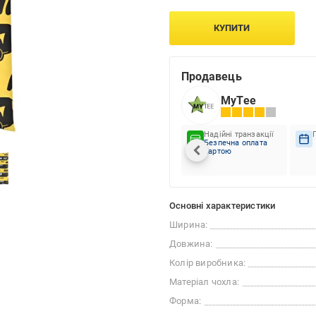
КУПИТИ
Продавець
MyTee
Надійні транзакції
Безпечна оплата
картою
Основні характеристики
Ширина:
Довжина:
Колір виробника:
Матеріал чохла:
Форма: