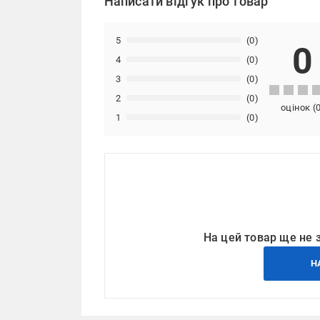
Написати відгук про товар
5
(0)
0
4
(0)
3
(0)
2
(0)
оцінок
(
1
(0)
На цей товар ще не 
Н