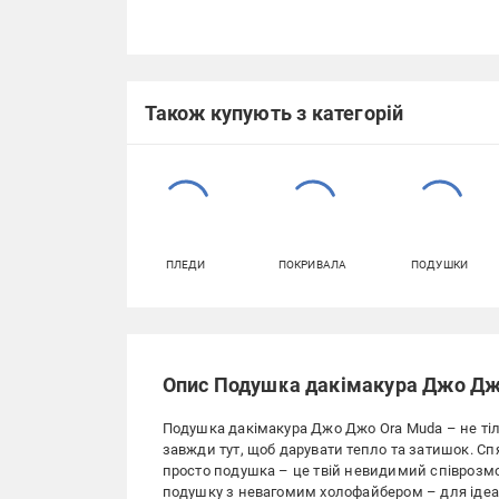
Також купують з категорій
ПЛЕДИ
ПОКРИВАЛА
ПОДУШКИ
Опис Подушка дакімакура Джо Джо
Подушка дакімакура Джо Джо Ora Muda – не тільк
завжди тут, щоб дарувати тепло та затишок. Спя
просто подушка – це твій невидимий співрозмо
подушку з невагомим холофайбером – для ідеал