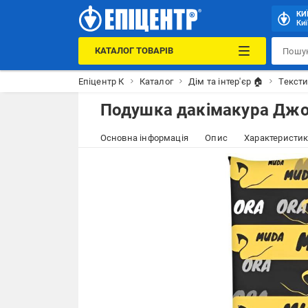
КИ
Киї
КАТАЛОГ ТОВАРІВ
Епіцентр К
Каталог
Дім та інтер'єр 🏠
Тексти
Подушка дакімакура Джо
Основна інформація
Опис
Характеристи