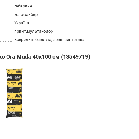
габардин
холофайбер
Україна
принт
мультиколор
Всередині бавовна, зовні синтетика
 Ora Muda 40х100 см (13549719)