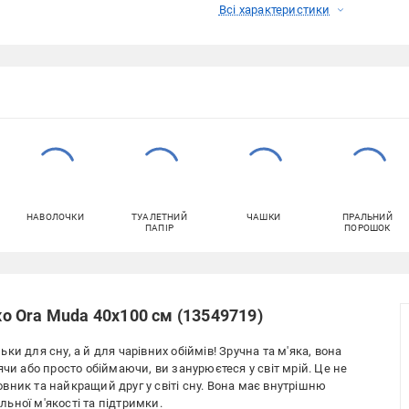
Всі характеристики
НАВОЛОЧКИ
ТУАЛЕТНИЙ
ЧАШКИ
ПРАЛЬНИЙ
ПАПІР
ПОРОШОК
 Ora Muda 40х100 см (13549719)
и для сну, а й для чарівних обіймів! Зручна та м'яка, вона
чи або просто обіймаючи, ви занурюєтеся у світ мрій. Це не
вник та найкращий друг у світі сну. Вона має внутрішню
ьної м'якості та підтримки.