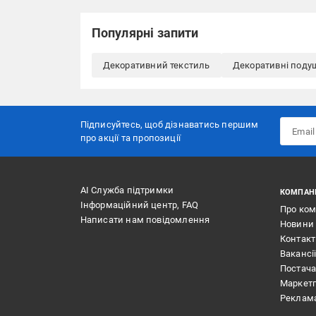
Популярні запити
Декоративний текстиль
Декоративні поду
Підписуйтесь, щоб дізнаватись першим
про акції та пропозиції
АІ Служба підтримки
КОМПАН
Інформаційний центр, FAQ
Про ко
Написати нам повідомлення
Новини
Контак
Вакансі
Постач
Маркет
Реклам