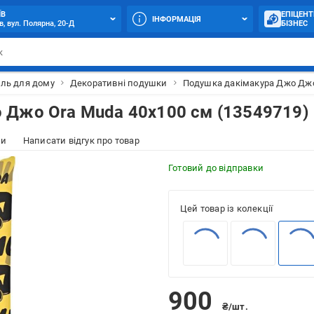
ЇВ
ЕПІЦЕНТ
ІНФОРМАЦІЯ
в, вул. Полярна, 20-Д
БІЗНЕС
ль для дому
Декоративні подушки
Подушка дакімакура Джо Джо 
 Джо Ora Muda 40х100 см (13549719)
ки
Написати відгук про товар
Готовий до відправки
Цей товар із колекції
900
₴/шт.