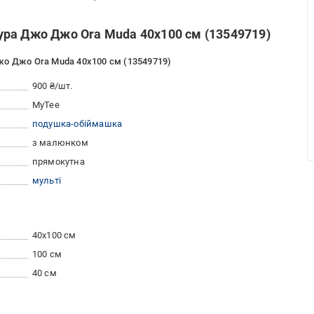
ра Джо Джо Ora Muda 40х100 см (13549719)
жо Джо Ora Muda 40х100 см (13549719)
900 ₴/шт.
MyTee
подушка-обіймашка
з малюнком
прямокутна
мульті
40x100 см
100 см
40 см