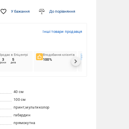
У бажання
До порівняння
Інші товари продавця
Продає в Епіцентрі
Вподобання клієнтів
Вчасність доставок
3
5
100%
64.29%
роки
днів
40 см
100 см
принт
мультиколор
габардин
прямокутна