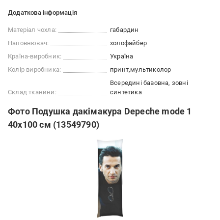
Додаткова інформація
Матеріал чохла:
габардин
Наповнювач:
холофайбер
Країна-виробник:
Україна
Колір виробника:
принт
мультиколор
Всередині бавовна, зовні
Склад тканини:
синтетика
Фото Подушка дакімакура Depeche mode 1
40х100 см (13549790)