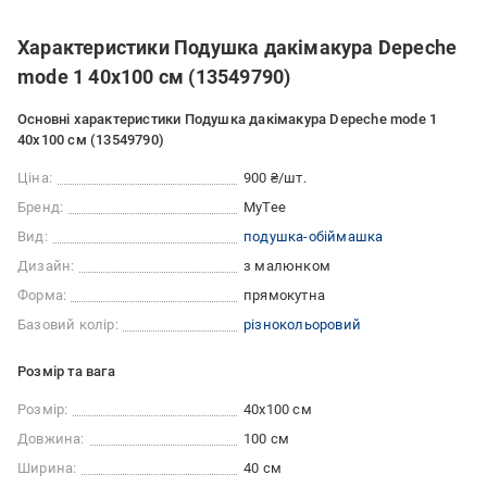
Характеристики Подушка дакімакура Depeche
mode 1 40х100 см (13549790)
Основні характеристики Подушка дакімакура Depeche mode 1
40х100 см (13549790)
Ціна:
900 ₴/шт.
Бренд:
MyTee
Вид:
подушка-обіймашка
Дизайн:
з малюнком
Форма:
прямокутна
Базовий колір:
різнокольоровий
Розмір та вага
Розмір:
40x100 см
Довжина:
100 см
Ширина:
40 см