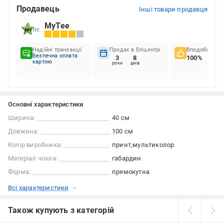
Продавець
Інші товари продавця
MyTee
Надійні транзакції
Продає в Епіцентрі
Вподобання к
Безпечна оплата
3
8
100%
картою
роки
днів
Основні характеристики
Ширина:
40 см
Довжина:
100 см
Колір виробника:
принт
мультиколор
Матеріал чохла:
габардин
Форма:
прямокутна
Всі характеристики
Також купують з категорій