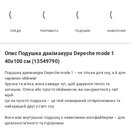
ПЛЕДИ
ПОКРИВАЛА
ПОДУШКИ
НАВОЛОЧКИ
Опис Подушка дакімакура Depeche mode 1
40х100 см (13549790)
Подушка дакімакура Depeche mode 1 – не тільки для сну, а й для
чарівних обіймів!
Зручна та м'яка, вона завжди тут, щоб дарувати тепло та
затишок. Спячи або просто обіймаючи, ви занурюєтеся у світ
мрій.
Це не просто подушка – це твій невидимий співрозмовник та
найкращий друг у світі сну.
Вона має внутрішню подушку з невагомим холофайбером – для
ідеальної м'якості та підтримки.