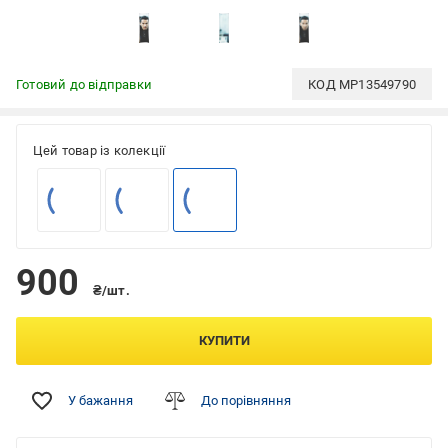
Готовий до відправки
КОД
MP13549790
Цей товар із колекції
900
₴/шт.
КУПИТИ
У бажання
До порівняння