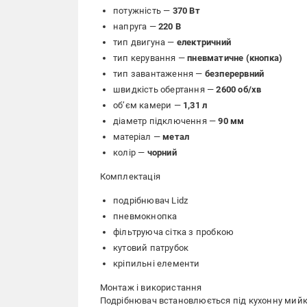
потужність —
370 Вт
напруга —
220 В
тип двигуна —
електричний
тип керування —
пневматичне (кнопка)
тип завантаження —
безперервний
швидкість обертання —
2600 об/хв
об’єм камери —
1,31 л
діаметр підключення —
90 мм
матеріал —
метал
колір —
чорний
Комплектація
подрібнювач Lidz
пневмокнопка
фільтруюча сітка з пробкою
кутовий патрубок
кріпильні елементи
Монтаж і використання
Подрібнювач встановлюється під кухонну мийку