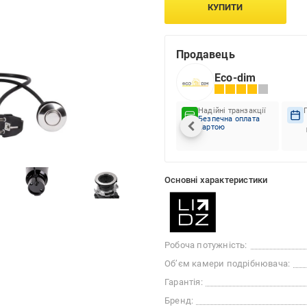
КУПИТИ
Продавець
Eco-dim
Надійні транзакції
Безпечна оплата
картою
Основні характеристики
Робоча потужність:
Об’єм камери подрібнювача:
Гарантія:
Бренд: