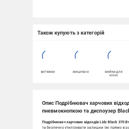
Також купують з категорій
ВИТЯЖКИ
ЗМІШУВАЧІ
МИЙКИ ДЛЯ
КУХНІ
Опис Подрібнювач харчових відході
пневмокнопкою та диспоузер Blac
Подрібнювач харчових відходів Lidz Black 370 В
та безпечно утилізувати залишки їжі прямо в 