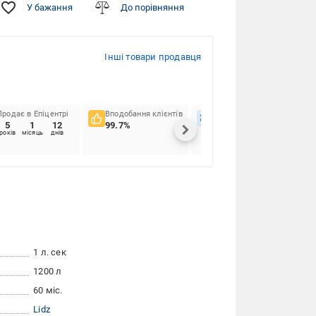
У бажання
До порівняння
Інші товари продавця
Продає в Епіцентрі
Вподобання клієнтів
Вчасність доставок
5
1
12
99.7%
95.59%
років
місяць
днів
1 л. сек
1200 л
60 міс.
Lidz