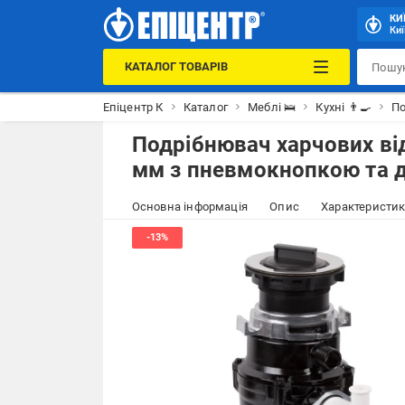
КИ
Киї
КАТАЛОГ ТОВАРІВ
Епіцентр К
Каталог
Меблі 🛌
Кухні 👨‍🍳
По
Подрібнювач харчових від
мм з пневмокнопкою та д
Основна інформація
Опис
Характеристи