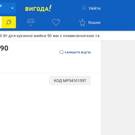
Р
Увійти
Кошик
370 Вт для кухонної мийки 90 мм з пневмокнопкою та диспоузер Black
 90
залишити відгук
КОД
MP34101597