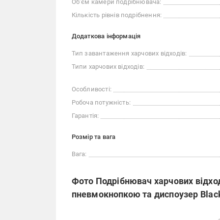
Об’єм камери подрібнювача:
Кількість рівнів подрібнення:
Додаткова інформація
Тип завантаження харчових відходів:
Типи харчових відходів:
Особливості:
Робоча потужність:
Гарантія:
Розмір та вага
Вага:
Фото Подрібнювач харчових відході
пневмокнопкою та диспоузер Blac