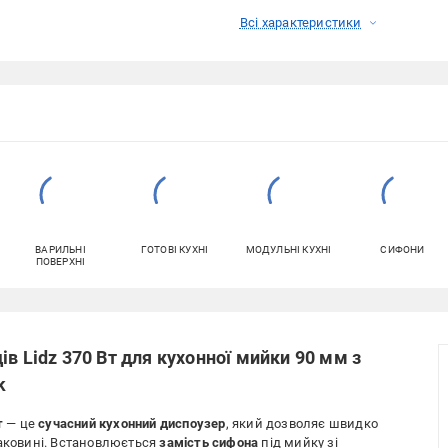
Всі характеристики
ВАРИЛЬНІ
ГОТОВІ КУХНІ
МОДУЛЬНІ КУХНІ
СИФОНИ
ПОВЕРХНІ
в Lidz 370 Вт для кухонної мийки 90 мм з
k
т
— це
сучасний кухонний диспоузер
, який дозволяє швидко
раковині. Встановлюється
замість сифона
під мийку зі