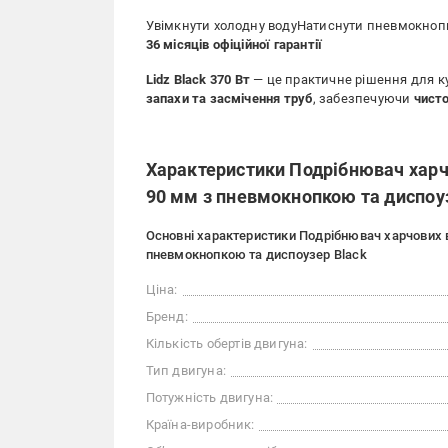
Увімкнути холодну водуНатиснути пневмокнопк
36 місяців офіційної гарантії
Lidz Black 370 Вт
— це практичне рішення для ку
запахи та засмічення труб
, забезпечуючи
чисто
Характеристики Подрібнювач харчо
90 мм з пневмокнопкою та диспоу
Основні характеристики Подрібнювач харчових ві
пневмокнопкою та диспоузер Black
Ціна:
Бренд:
Кількість обертів двигуна:
Тип двигуна:
Потужність двигуна:
Країна-виробник: