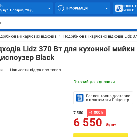
ЇВ
ЕПІЦЕНТ
ІНФОРМАЦІЯ
в, вул. Полярна, 20-Д
БІЗНЕС
дрібнювачі харчових відходів
Подрібнювач харчових відходів Lidz 
ходів Lidz 370 Вт для кухонної мийки
испоузер Black
ки
Написати відгук про товар
Готовий до відправки
Безкоштовна доставка
в поштомати Епіцентр
-
1 000
₴
7 550
6 550
₴/шт.