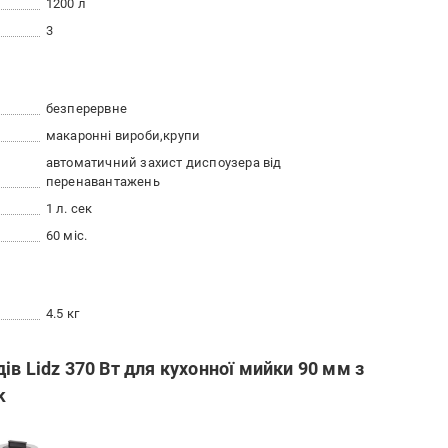
1200 л
3
безперервне
макаронні вироби
крупи
автоматичний захист диспоузера від
перенавантажень
1 л. сек
60 міс.
4.5 кг
в Lidz 370 Вт для кухонної мийки 90 мм з
k