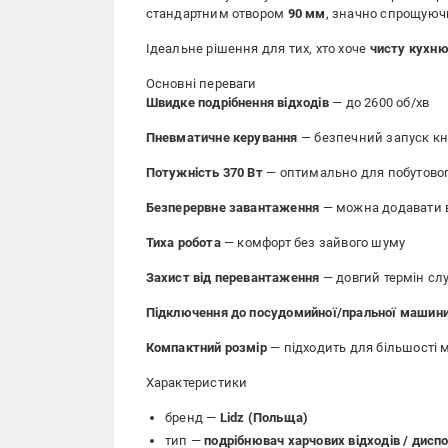
стандартним отвором
90 мм
, значно спрощуюч
Ідеальне рішення для тих, хто хоче
чисту кухню 
Основні переваги
Швидке подрібнення відходів
— до 2600 об/хв
Пневматичне керування
— безпечний запуск к
Потужність 370 Вт
— оптимально для побутово
Безперервне завантаження
— можна додавати в
Тиха робота
— комфорт без зайвого шуму
Захист від перевантаження
— довгий термін сл
Підключення до посудомийної/пральної машин
Компактний розмір
— підходить для більшості 
Характеристики
бренд —
Lidz (Польща)
тип —
подрібнювач харчових відходів / дисп