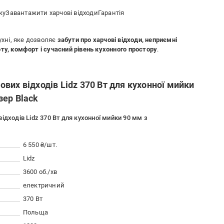
уЗавантажити харчові відходиГарантія
хні, яке дозволяє
забути про харчові відходи, неприємні
ту, комфорт і сучасний рівень кухонного простору
.
вих відходів Lidz 370 Вт для кухонної мийки
зер Black
дходів Lidz 370 Вт для кухонної мийки 90 мм з
6 550 ₴/шт.
Lidz
3600 об./хв
електричний
370 Вт
Польща