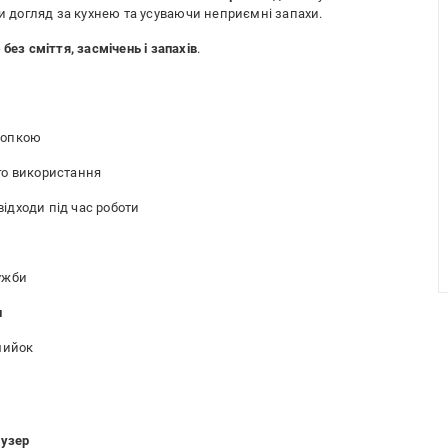
и догляд за кухнею та усуваючи неприємні запахи.
без сміття, засмічень і запахів
.
нопкою
го використання
ідходи під час роботи
ужби
и
мийок
оузер