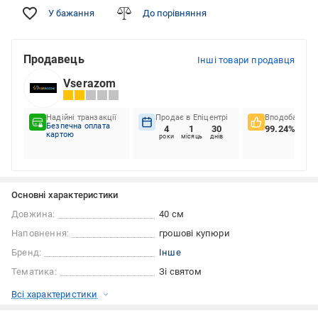
У бажання
До порівняння
Продавець
Інші товари продавця
Vserazom
Надійні транзакції
Продає в Епіцентрі
Вподобання к
Безпечна оплата
4
1
30
99.24%
картою
роки
місяць
днів
Основні характеристики
Довжина:
40 см
Наповнення:
грошові купюри
Бренд:
Інше
Тематика:
Зі святом
Всі характеристики