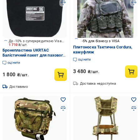
До -10% з суперкредиткою Visa Вигода
-5% для бізнесу з VISA
1 710
₴/шт.
Плитоноска Тактична Сordura,
Бронепластина UKRTAC
камуфляж
Балістичний пакет для пахового
оцінити
захисту, 1 клас ДСТУ
оцінити
3 480
₴/шт.
1 800
₴/шт.
Доставка недоступна
Доставимо