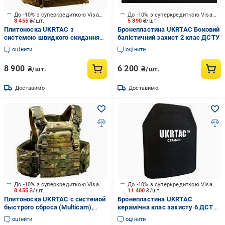
До -10% з суперкредиткою Visa Вигода
До -10% з суперкредиткою Visa Вигода
8 455
₴/шт.
5 890
₴/шт.
Плитоноска UKRTAC з
Бронепластина UKRTAC Боковий
системою швидкого скидання
балістичний захист 2 клас ДСТУ
(Coyote), тканина Cordura 500
оцінити
оцінити
8 900
6 200
₴/шт.
₴/шт.
Доставимо
Доставимо
До -10% з суперкредиткою Visa Вигода
До -10% з суперкредиткою Visa Вигода
8 455
₴/шт.
11 400
₴/шт.
Плитоноска UKRTAC с системой
Бронепластина UKRTAC
быстрого сброса (Multicam),
керамічна клас захисту 6 ДСТУ
ткань Cordura 500
(Strike Face) для плитоносок та
оцінити
оцінити
броніжилетів