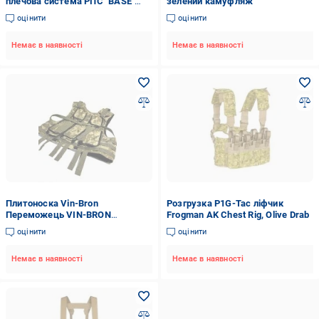
плечова система РПС "BASE"
зелений камуфляж
(Covert Transitional Camo )
оцінити
оцінити
Немає в наявності
Немає в наявності
Плитоноска Vin-Bron
Розгрузка P1G-Tac ліфчик
Переможець VIN-BRON
Frogman AK Chest Rig, Olive Drab
(піксель)
оцінити
оцінити
Немає в наявності
Немає в наявності