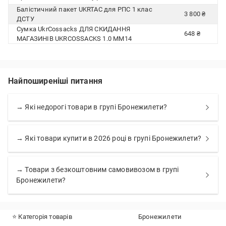
Балістичний пакет UKRTAC для РПС 1 клас
3 800 ₴
ДСТУ
Сумка UkrCossacks ДЛЯ СКИДАННЯ
648 ₴
МАГАЗИНІВ UKRCOSSACKS 1.0 ММ14
Найпоширеніші питання
→ Які недорогі товари в групі Бронежилети?
→ Які товари купити в 2026 році в групі Бронежилети?
→ Товари з безкоштовним самовивозом в групі
Бронежилети?
⭐ Категорія товарів
Бронежилети