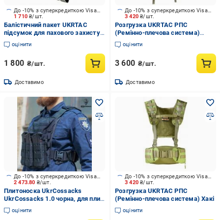
До -10% з суперкредиткою Visa Вигода
До -10% з суперкредиткою Visa Вигода
1 710
₴/шт.
3 420
₴/шт.
Балістичний пакет UKRTAC
Розгрузка UKRTAC РПС
підсумок для пахового захисту
(Ремінно-плечова система)
(Multicam)
Multicam
оцінити
оцінити
1 800
3 600
₴/шт.
₴/шт.
Доставимо
Доставимо
До -10% з суперкредиткою Visa Вигода
До -10% з суперкредиткою Visa Вигода
2 473.80
₴/шт.
3 420
₴/шт.
Плитоноска UkrCossacks
Розгрузка UKRTAC РПС
UkrCossacks 1.0 чорна, для плит
(Ремінно-плечова система) Хакі
30 х 25 cм
оцінити
оцінити