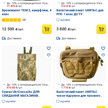
До -10% з суперкредиткою Visa Вигода
До -10% з суперкредиткою Visa Вигода
11 875
₴/шт.
3 610
₴/шт.
Бронежилет ТЕМ 2, камуфляж, 4
Балістичний пакет UKRTAC для
клас
РПС 1 клас ДСТУ
2
оцінити
12 500
3 800
₴/шт.
₴/шт.
Доставимо
Доставимо
До -10% з суперкредиткою Visa Вигода
До -10% з суперкредиткою Visa Вигода
615.60
₴/шт.
1 710
₴/шт.
Сумка UkrCossacks ДЛЯ
Балістичний пакет UKRTAC
СКИДАННЯ МАГАЗИНІВ
чохол підсумок для пахового
UKRCOSSACKS 1.0 ММ14
захисту (Coyote)
оцінити
оцінити