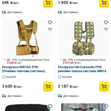
648
1 800
₴/шт.
₴/шт.
Доставимо
Доставимо
До -10% з суперкредиткою Visa Вигода
До -10% з суперкредиткою Visa Вигода
3 420
₴/шт.
2 077.65
₴/шт.
Розгрузка UKRTAC РПС
Розгрузка UkrCossacks РПС
(Ремінно-плечова система)
ремінно-поясна система ММ14
Койот
оцінити
оцінити
3 600
2 187
₴/шт.
₴/шт.
Доставимо
Доставимо