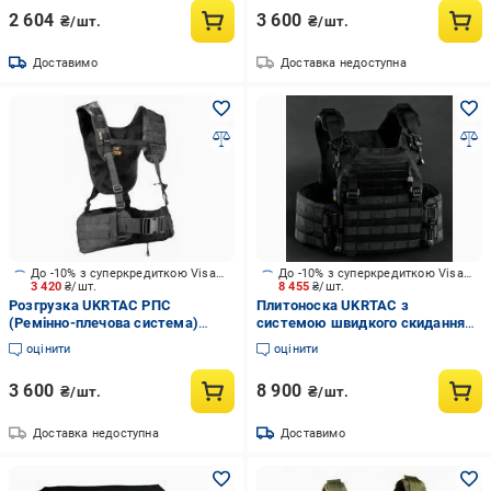
2 604
3 600
₴/шт.
₴/шт.
Доставимо
Доставка недоступна
До -10% з суперкредиткою Visa Вигода
До -10% з суперкредиткою Visa Вигода
3 420
₴/шт.
8 455
₴/шт.
Розгрузка UKRTAC РПС
Плитоноска UKRTAC з
(Ремінно-плечова система)
системою швидкого скидання
Black
(Black), тканина Cordura 500
оцінити
оцінити
3 600
8 900
₴/шт.
₴/шт.
Доставка недоступна
Доставимо