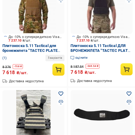
До -10% з суперкредиткою Visa Вигода
До -10% з суперкредиткою Visa Вигода
7 237.10
₴/шт.
7 237.10
₴/шт.
Плитоноска 5.11 Tactical для
Плитоноска 5.11 Tactical ДЛЯ
бронежилета "TACTEC PLATE
БРОНЕЖИЛЕТА "TACTEC PLATE
CARRIER", KANGAROO
CARRIER" dark navy
оцінити
1
5 варіантів
8 187.54
-
569.54
₴
8 376
-
758
₴
7 618
7 618
₴/шт.
₴/шт.
Доставка недоступна
Доставка недоступна