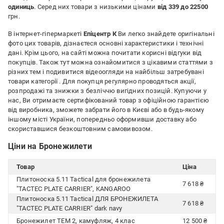
одиниць
. Серед них товари з низькими цінами
від 339 до 22500
грн.
В інтернет-гіпермаркеті
Епіцентр К
Ви легко знайдете оригінальні
фото цих товарів, дізнаєтеся основні характеристики і технічні
дані. Крім цього, на сайті можна почитати корисні відгуки від
покупців. Також тут можна ознайомитися з цікавими статтями з
різних тем і подивитися відеоогляди на найбільш затребувані
товари категорії
. Для покупця регулярно проводяться акції,
розпродажі та знижки з безліччю вигідних позицій. Купуючи у
нас, Ви отримаєте сертифікований товар з офіційною гарантією
від виробника, зможете забрати його в Києві або в будь-якому
іншому місті України, попередньо оформивши доставку або
скориставшися безкоштовним самовивозом.
Ціни на Бронежилети
Товар
Ціна
Плитоноска 5.11 Tactical для бронежилета
7 618 ₴
"TACTEC PLATE CARRIER", KANGAROO
Плитоноска 5.11 Tactical ДЛЯ БРОНЕЖИЛЕТА
7 618 ₴
"TACTEC PLATE CARRIER" dark navy
Бронежилет ТЕМ 2, камуфляж, 4 клас
12 500 ₴