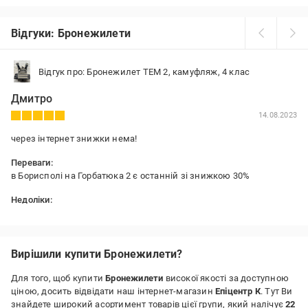
Відгуки: Бронежилети
Відгук про: Бронежилет ТЕМ 2, камуфляж, 4 клас
Дмитро
14.08.2023
через інтернет знижки нема!
Переваги:
в Борисполі на Горбатюка 2 є останній зі знижкою 30%
Недоліки:
трохи надівані підкладка на плечі
Вирішили купити Бронежилети?
Для того, щоб купити
Бронежилети
високої якості за доступною
ціною, досить відвідати наш інтернет-магазин
Епіцентр К
. Тут Ви
знайдете широкий асортимент товарів цієї групи, який налічує
22