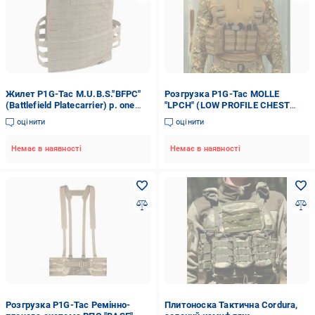
Жилет P1G-Tac M.U.B.S."BFPC"
Розгрузка P1G-Tac MOLLE
(Battlefield Platecarrier) р. one
"LPCH" (LOW PROFILE CHEST
size Coyote Brown UA281-50081-
HARNESS)
оцінити
оцінити
G6-CB
Немає в наявності
Немає в наявності
Розгрузка P1G-Tac Ремінно-
Плитоноска Тактична Cordura,