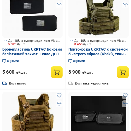
До -10% з суперкредиткою Visa Вигода
До -10% з суперкредиткою Visa Вигода
5 320
₴/шт.
8 455
₴/шт.
Бронепластина UKRTAC Боковий
Плитоноска UKRTAC с системой
балістичний захист 1 клас ДСТУ
быстрого сброса (Khaki), ткань
(2шт)
Cordura 500
оцінити
оцінити
5 600
8 900
₴/шт.
₴/шт.
Доставимо
Доставка недоступна