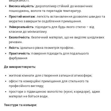
вишуканості.
Висока міцність
: дюрополімер стійкий до механічних
пошкоджень, вологи та перепадів температур.
Простий монтаж
: легкість встановлення дозволяє швидко та
акуратно завершити оздоблення приміщення.
Універсальність
: підходить для будь-якого стилю – від
класики до мінімалізму.
Екологічність
: безпечний матеріал, що не виділяє шкідливих
речовин.
Якість
: ідеально рівна геометрія профілю.
Практичність
: поверхня підходить для подальшого
фарбування
Де використовують:
житлові кімнати для створення затишної атмосфери;
офісні та комерційні приміщення для стильного та
професійного вигляду;
простори з підвищеною вологістю (кухні, коридори), адже
матеріал не боїться води.
Текстури та кольори: