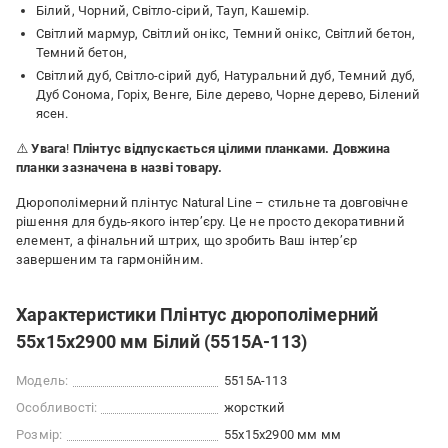
Білий, Чорний, Світло-сірий, Тауп, Кашемір.
Світлий мармур, Світлий онікс, Темний онікс, Світлий бетон,
Темний бетон,
Світлий дуб, Світло-сірий дуб, Натуральний дуб, Темний дуб,
Дуб Сонома, Горіх, Венге, Біле дерево, Чорне дерево, Білений
ясен.
⚠️
Увага
!
Плінтус відпускається цілими планками. Довжина
планки зазначена в назві товару.
Дюрополімерний плінтус Natural Line – стильне та довговічне
рішення для будь-якого інтер’єру. Це не просто декоративний
елемент, а фінальний штрих, що зробить Ваш інтер’єр
завершеним та гармонійним.
Характеристики Плінтус дюрополімерний
55х15х2900 мм Білий (5515A-113)
Модель:
5515A-113
Особливості:
жорсткий
Розмір:
55х15х2900 мм мм