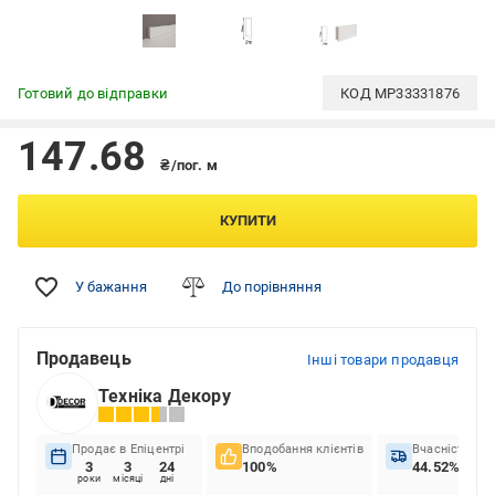
Готовий до відправки
КОД
MP33331876
147.68
₴/пог. м
КУПИТИ
У бажання
До порівняння
Продавець
Інші товари продавця
Техніка Декору
Продає в Епіцентрі
Вподобання клієнтів
Вчасність до
3
3
24
100%
44.52%
роки
місяці
дні