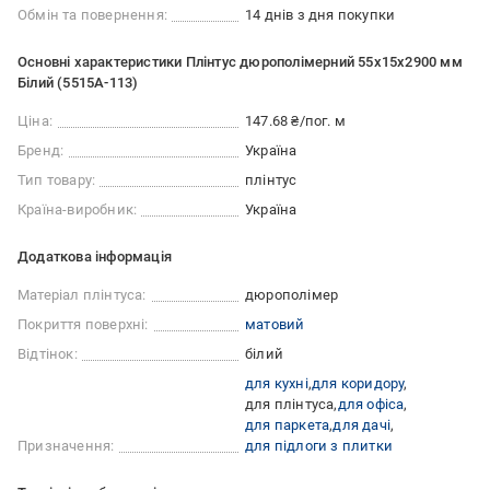
Обмін та повернення:
14 днів з дня покупки
Основні характеристики Плінтус дюрополімерний 55х15х2900 мм
Білий (5515A-113)
Ціна:
147.68 ₴/пог. м
Бренд:
Україна
Тип товару:
плінтус
Країна-виробник:
Україна
Додаткова інформація
Матеріал плінтуса:
дюрополімер
Покриття поверхні:
матовий
Відтінок:
білий
для кухні
для коридору
для плінтуса
для офіса
для паркета
для дачі
Призначення:
для підлоги з плитки