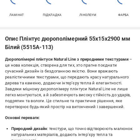
ЛАМІНАТ
ПІДКЛАДКА
ЛІНОЛЕУМ
ФАРБА
Опис Плінтус дюрополімерний 55х15х2900 мм
Білий (5515A-113)
Дюрополімерні плінтуси Natural Line з природними текстурами
–
це нова колекція, створена для тих, хто прагне поєднати
сучасний дизайн із бездоганною якістю. Вони вражають
реалістичними текстурами, що передають красу натурального
дерева та каменю, додаючи інтер’єру тепла й елегантності.
Завдяки міцному дюрополімеру плінтуси Natural Line не лише
легко монтуються, а й забезпечують високу стійкість до ударів,
подряпин та вологи. Це стильне та практичне рішення, яке
перетворює будь-який простір на витончений і завершений.
Основні переваги:
Природний дизайн
: текстури, що точно відтворюють малюнок
натуральних матеріалів, додають інтер’єру тепла та