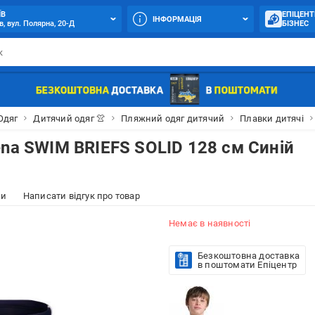
ЇВ
ЕПІЦЕНТ
ІНФОРМАЦІЯ
в, вул. Полярна, 20-Д
БІЗНЕС
Одяг
Дитячий одяг 👚
Пляжний одяг дитячий
Плавки дитячі
ena SWIM BRIEFS SOLID 128 см Синій
ки
Написати відгук про товар
Немає в наявності
Безкоштовна доставка
в поштомати Епіцентр