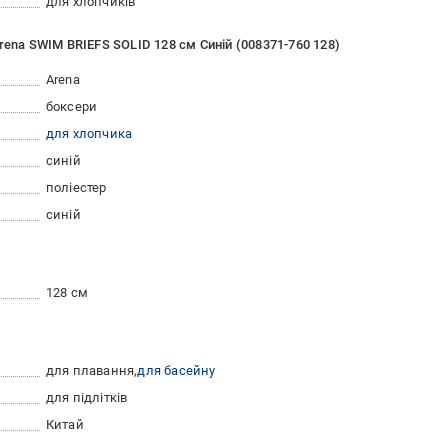
для хлопчиків
rena SWIM BRIEFS SOLID 128 см Синій (008371-760 128)
Arena
боксери
для хлопчика
синій
поліестер
синій
128 см
для плавання
для басейну
для підлітків
Китай