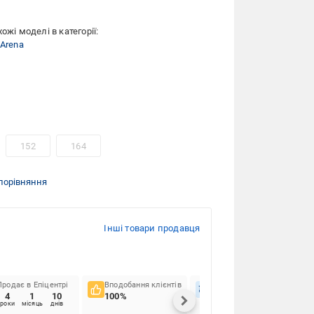
ожі моделі в категорії:
 Arena
152
164
порівняння
Інші товари продавця
Продає в Епіцентрі
Вподобання клієнтів
Вчасність доставок
4
1
10
100%
97.37%
роки
місяць
днів