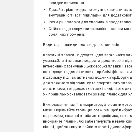
швидке висихання.
Дизайн : різні моделі можуть включати як я
внутрішні сітчасті підкладки для додатковог
Розміри : плавки для хлопчиків представлені 
Стійкість до хлору : високоякісні плавки ма
сонячних променів.
Види та різновиди плавок для хлопчиків
Класичні плавки : підходять для загального в
умовах.Злиті плавки : моделі з додатковою під
інтенсивних тренувань.Боксерські плавки : заб
що підходять для активних ігор.Слім-фіт плавки
підтримку під час активних водних ігор.Шорти 
для пляжного відпочинку та спортивного плав
логотипами, які додають стиль і виділяють дити
Як правильно схвалювати розмір плавок для х
Вимірювання талії : використовуйте сантиметро
місці. Порівняйте таблицю розмірів, щоб вибрат
на розміри, вказані в таблиці виробника, оскіл
вибирайте плавки, які забезпечують невеликий
вільні, щоб уникнути зайвого тертя і дискомфо