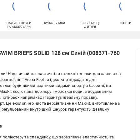
НАДУВНІ КРУГИ
КУПАЛЬНИКИ
ШЛЬОПАНЦІ
ШОРТИ
ТА АКСЕСУАРИ
ДИТЯЧІ
SWIM BRIEFS SOLID 128 см Синій (008371-760
али! Надзвичайно еластичні та стильні плавки для хлопчиків,
ортної лінії Arena Feel та ідеально підходять для
ються будь-якими водними видами спорту в басейні, на
MaxFit Eco, стійка до хлору і морської води, з вбудованим
в чотирьох напрямках і гарантує ідеальну посадку,
т. Це екологічно чиста версія тканини MaxFit, виготовлена з
а регульований внутрішній шнурок гарантують ідеальну
в
ія поліестеру та спандексу, що забезпечує еластичність та