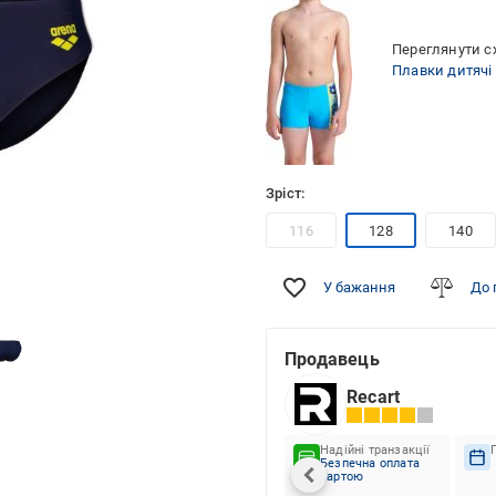
Переглянути сх
Плавки дитячі
Зріст:
116
128
140
У бажання
До 
Продавець
Recart
Надійні транзакції
Безпечна оплата
картою