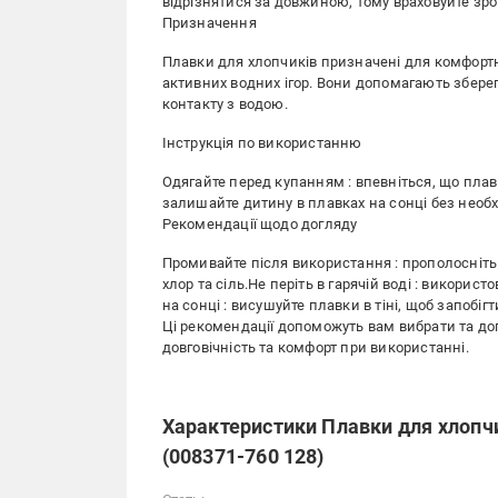
відрізнятися за довжиною, тому враховуйте зро
Призначення
Плавки для хлопчиків призначені для комфортно
активних водних ігор. Вони допомагають збере
контакту з водою.
Інструкція по використанню
Одягайте перед купанням : впевніться, що плав
залишайте дитину в плавках на сонці без необхі
Рекомендації щодо догляду
Промивайте після використання : прополосніть 
хлор та сіль.Не періть в гарячій воді : викорис
на сонці : висушуйте плавки в тіні, щоб запобі
Ці рекомендації допоможуть вам вибрати та до
довговічність та комфорт при використанні.
Характеристики Плавки для хлопчи
(008371-760 128)