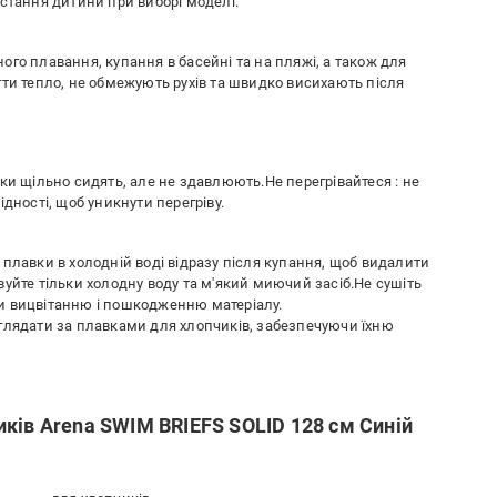
стання дитини при виборі моделі.
го плавання, купання в басейні та на пляжі, а також для
гти тепло, не обмежують рухів та швидко висихають після
ки щільно сидять, але не здавлюють.Не перегрівайтеся : не
дності, щоб уникнути перегріву.
плавки в холодній воді відразу після купання, щоб видалити
товуйте тільки холодну воду та м'який миючий засіб.Не сушіть
гти вицвітанню і пошкодженню матеріалу.
глядати за плавками для хлопчиків, забезпечуючи їхню
ків Arena SWIM BRIEFS SOLID 128 см Синій