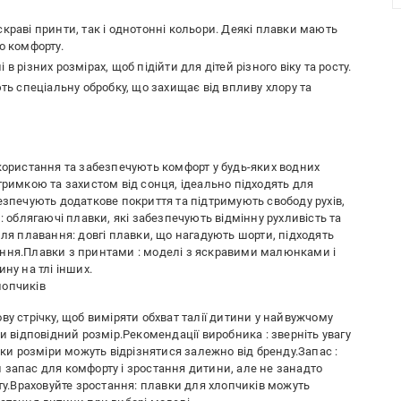
скраві принти, так і однотонні кольори. Деякі плавки мають
о комфорту.
в різних розмірах, щоб підійти для дітей різного віку та росту.
ють спеціальну обробку, що захищає від впливу хлору та
икористання та забезпечують комфорт у будь-яких водних
тримкою та захистом від сонця, ідеально підходять для
езпечують додаткове покриття та підтримують свободу рухів,
: облягаючі плавки, які забезпечують відмінну рухливість та
для плавання: довгі плавки, що нагадують шорти, підходять
ання.Плавки з принтами : моделі з яскравими малюнками і
ну на тлі інших.
лопчиків
ву стрічку, щоб виміряти обхват талії дитини у найвужчому
и відповідний розмір.Рекомендації виробника : зверніть увагу
ьки розміри можуть відрізнятися залежно від бренду.Запас :
 запас для комфорту і зростання дитини, але не занадто
рту.Враховуйте зростання: плавки для хлопчиків можуть