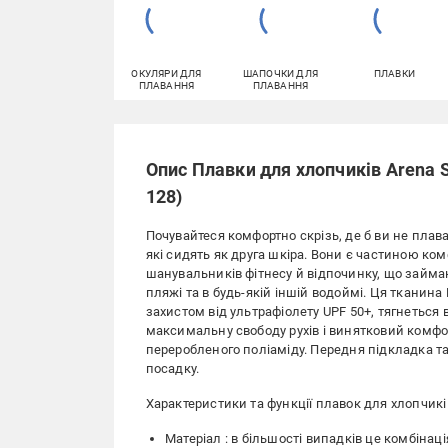
ОКУЛЯРИ ДЛЯ
ШАПОЧКИ ДЛЯ
ПЛАВКИ
ПЛАВАННЯ
ПЛАВАННЯ
Опис Плавки для хлопчиків Arena 
128)
Почувайтеся комфортно скрізь, де б ви не плав
які сидять як друга шкіра. Вони є частиною комф
шанувальників фітнесу й відпочинку, що займа
пляжі та в будь-якій іншій водоймі. Ця тканина 
захистом від ультрафіолету UPF 50+, тягнеться 
максимальну свободу рухів і винятковий комфор
переробленого поліаміду. Передня підкладка т
посадку.
Характеристики та функції плавок для хлопчикі
Матеріал : в більшості випадків це комбінац