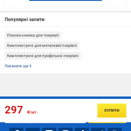
Популярні запити
Планка коника для покрівлі
Комплектуючі для металевої покрівлі
Комплектуючі для профільної покрівлі
Комплектуючі для бітумної покрівлі
Комплектуючі для плоскої покрівлі
Комплектуючі для покрівлі для покрівлі
Показати ще 3
Підписуйтесь, щоб дізнаватись першим про акції та пропозиції
297
КУПИТИ
₴/шт.
ПІДПИСАТИСЯ
bot