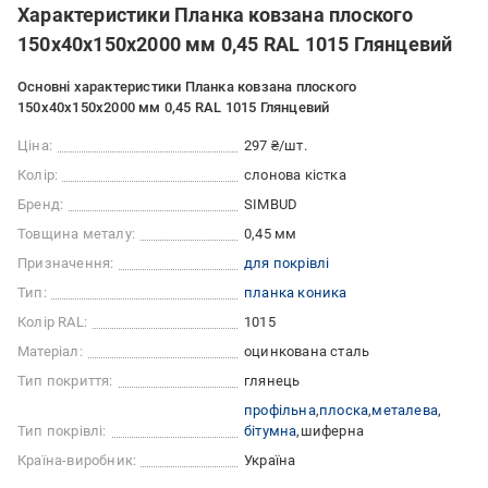
Характеристики Планка ковзана плоского
150х40х150х2000 мм 0,45 RAL 1015 Глянцевий
Основні характеристики Планка ковзана плоского
150х40х150х2000 мм 0,45 RAL 1015 Глянцевий
Ціна:
297 ₴/шт.
Колір:
слонова кістка
Бренд:
SIMBUD
Товщина металу:
0,45 мм
Призначення:
для покрівлі
Тип:
планка коника
Колір RAL:
1015
Матеріал:
оцинкована сталь
Тип покриття:
глянець
профільна
плоска
металева
Тип покрівлі:
бітумна
шиферна
Країна-виробник:
Україна