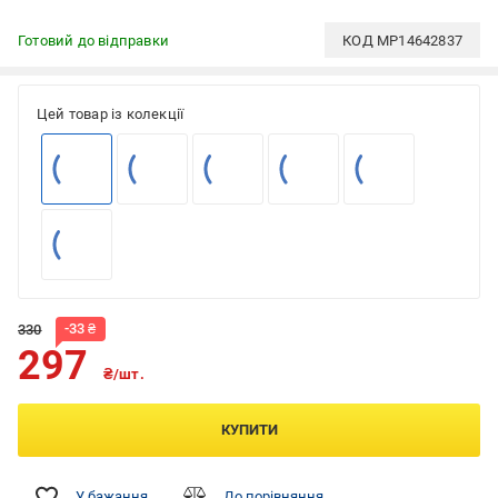
Готовий до відправки
КОД
MP14642837
Цей товар із колекції
-
33
₴
330
297
₴/шт.
КУПИТИ
У бажання
До порівняння