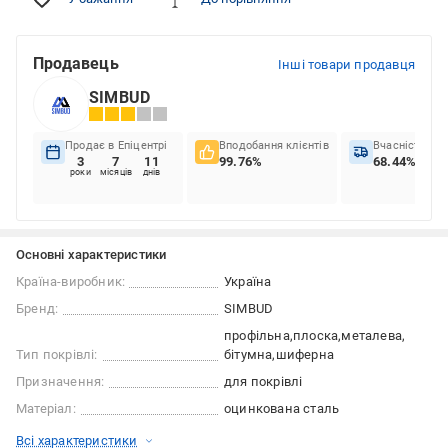
Продавець
Інші товари продавця
SIMBUD
Продає в Епіцентрі
Вподобання клієнтів
Вчасність до
3
7
11
99.76%
68.44%
роки
місяців
днів
Основні характеристики
Країна-виробник:
Україна
Бренд:
SIMBUD
профільна
плоска
металева
Тип покрівлі:
бітумна
шиферна
Призначення:
для покрівлі
Матеріал:
оцинкована сталь
Всі характеристики