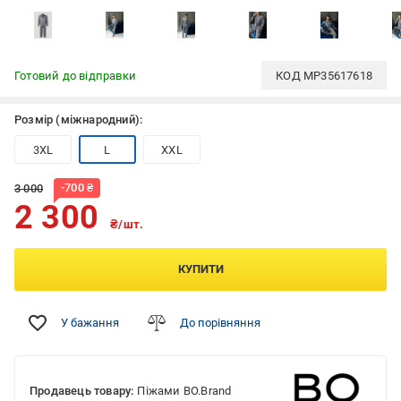
Готовий до відправки
КОД
MP35617618
Розмір (міжнародний):
3XL
L
XXL
-
700
₴
3 000
2 300
₴/шт.
КУПИТИ
У бажання
До порівняння
Продавець товару:
Піжами BO.Brand