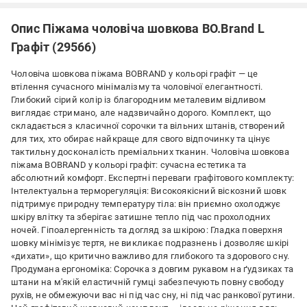
Опис Піжама чоловіча шовкова BO.Brand L
Графіт (29566)
Чоловіча шовкова піжама BOBRAND у кольорі графіт — це
втілення сучасного мінімалізму та чоловічої елегантності.
Глибокий сірий колір із благородним металевим відливом
виглядає стримано, але надзвичайно дорого. Комплект, що
складається з класичної сорочки та вільних штанів, створений
для тих, хто обирає найкраще для свого відпочинку та цінує
тактильну досконалість преміальних тканин. Чоловіча шовкова
піжама BOBRAND у кольорі графіт: сучасна естетика та
абсолютний комфорт. Експертні переваги графітового комплекту:
Інтелектуальна терморегуляція: Високоякісний віскозний шовк
підтримує природну температуру тіла: він приємно охолоджує
шкіру влітку та зберігає затишне тепло під час прохолодних
ночей. Гіпоалергенність та догляд за шкірою: Гладка поверхня
шовку мінімізує тертя, не викликає подразнень і дозволяє шкірі
«дихати», що критично важливо для глибокого та здорового сну.
Продумана ергономіка: Сорочка з довгим рукавом на ґудзиках та
штани на м'якій еластичній гумці забезпечують повну свободу
рухів, не обмежуючи вас ні під час сну, ні під час ранкової рутини.