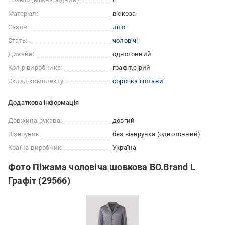
Матеріал:
віскоза
Сезон:
літо
Стать:
чоловічі
Дизайн:
однотонний
Колір виробника:
графіт
сірий
Склад комплекту:
сорочка і штани
Додаткова інформація
Довжина рукава:
довгий
Візерунок:
без візерунка (однотонний)
Країна-виробник:
Україна
Фото Піжама чоловіча шовкова BO.Brand L
Графіт (29566)