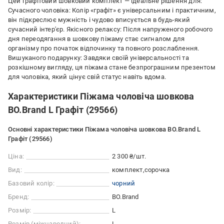
Цей графітовий шовковий комплект — ідеальне рішення для:
Сучасного чоловіка: Колір «графіт» є універсальним і практичним,
він підкреслює мужність і чудово вписується в будь-який
сучасний інтер'єр. Якісного релаксу: Після напруженого робочого
дня переодягання в шовкову піжаму стає сигналом для
організму про початок відпочинку та повного розслаблення.
Вишуканого подарунку: Завдяки своїй універсальності та
розкішному вигляду, ця піжама стане безпрограшним презентом
для чоловіка, який цінує свій статус навіть вдома.
Характеристики Піжама чоловіча шовкова
BO.Brand L Графіт (29566)
Основні характеристики Піжама чоловіча шовкова BO.Brand L
Графіт (29566)
Ціна:
2 300 ₴/шт.
Вид:
комплект
сорочка
Базовий колір:
чорний
Бренд:
BO.Brand
Розмір:
L
Розмір (міжнародний):
L