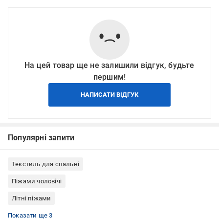
На цей товар ще не залишили відгук, будьте
першим!
НАПИСАТИ ВІДГУК
Популярні запити
Текстиль для спальні
Піжами чоловічі
Літні піжами
Піжами сорочка і штани
Чорні піжами
Піжами чоловічі літні
Показати ще 3