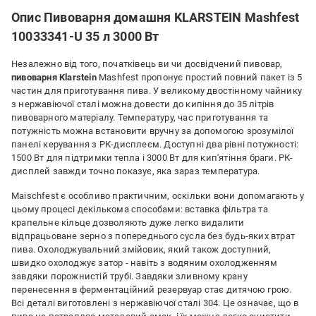
Опис Пивоварня домашня KLARSTEIN Mashfest
10033341-U 35 л 3000 Вт
Незалежно від того, початківець ви чи досвідчений пивовар,
пивоварня
Klarstein
Mashfest пропонує простий повний пакет із 5
частин для приготування пива. У великому двостінному чайнику
з нержавіючої сталі можна довести до кипіння до 35 літрів
пивоварного матеріалу. Температуру, час приготування та
потужність можна встановити вручну за допомогою зрозумілої
панелі керування з РК-дисплеєм. Доступні два рівні потужності:
1500 Вт для підтримки тепла і 3000 Вт для кип'ятіння браги. РК-
дисплей завжди точно показує, яка зараз температура.
Maischfest є особливо практичним, оскільки вони допомагають у
цьому процесі декількома способами: вставка фільтра та
крапельне кільце дозволяють дуже легко видалити
відпрацьоване зерно з попереднього сусла без будь-яких втрат
пива. Охолоджувальний змійовик, який також доступний,
швидко охолоджує затор - навіть з водяним охолодженням
завдяки порожнистій трубі. Завдяки зливному крану
перенесення в ферментаційний резервуар стає дитячою грою.
Всі деталі виготовлені з нержавіючої сталі 304. Це означає, що в