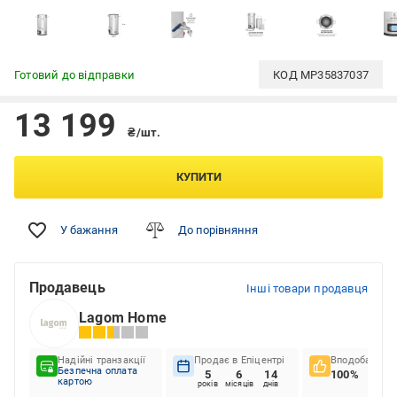
Готовий до відправки
КОД
MP35837037
13 199
₴/шт.
КУПИТИ
У бажання
До порівняння
Продавець
Інші товари продавця
Lagom Home
Надійні транзакції
Продає в Епіцентрі
Вподобання к
Безпечна оплата
5
6
14
100%
картою
років
місяців
днів