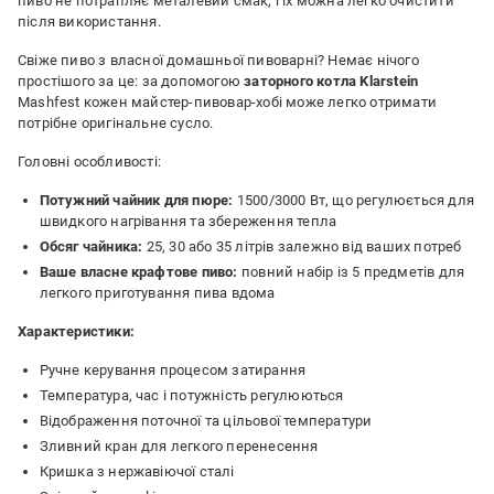
пиво не потрапляє металевий смак, і їх можна легко очистити
після використання.
Свіже пиво з власної домашньої пивоварні? Немає нічого
простішого за це: за допомогою
заторного котла
Klarstein
Mashfest кожен майстер-пивовар-хобі може легко отримати
потрібне оригінальне сусло.
Головні особливості:
Потужний чайник для пюре:
1500/3000 Вт, що регулюється для
швидкого нагрівання та збереження тепла
Обсяг чайника:
25, 30 або 35 літрів залежно від ваших потреб
Ваше власне крафтове пиво:
повний набір із 5 предметів для
легкого приготування пива вдома
Характеристики:
Ручне керування процесом затирання
Температура, час і потужність регулюються
Відображення поточної та цільової температури
Зливний кран для легкого перенесення
Кришка з нержавіючої сталі