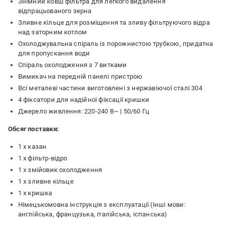
Знімний ковш фільтра для легкого видалення
відпрацьованого зерна
Зливне кільце для розміщення та зливу фільтруючого відра
над заторним котлом
Охолоджувальна спіраль із порожнистою трубкою, придатна
для пропускання води
Спіраль охолодження з 7 витками
Вимикач на передній панелі пристрою
Всі металеві частини виготовлені з нержавіючої сталі 304
4 фіксатори для надійної фіксації кришки
Джерело живлення: 220-240 В~ | 50/60 Гц
Обсяг поставки:
1 х казан
1 х фільтр-відро
1 х змійовик охолодження
1 х зливне кільце
1 х кришка
Німецькомовна інструкція з експлуатації (інші мови:
англійська, французька, італійська, іспанська)