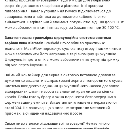
кількох процесів пивоваріння, а до 9 місць для зберігання
рецептів дозволяють варіювати різноманітні процеси
пивоваріння. Панель управління гнучко підключається до
заварювального чайника за допомогою кабелю і легко
знімається. Нагрівальний елемент потужністю від 100 до 2500 Вт
може забезпечити кипіння затору, за бажанням, при 30-100 °C.
Запатентована тривимірна циркуляційна система системи
варіння пива
Klarstein
Brauheld Pro особливо практична:
технологія MashFlow перекачує сусло знизу вгору і таким чином
може забезпечити його нагрівання та рівномірну циркуляцію.
Циркуляція проти опіків може забезпечити потужну підтримку
під час перемішування.
Знімний контейнер для зерна з ситовою вставкою дозволяє
дуже легко видалити відпрацьовані зерна з попереднього сусла.
Система швидкого з'єднання циркуляційного насоса дозволяє
відокремити шланг насоса та зливний кран лише за кілька
кроків. Потім готову брагу можна перенести безпосередньо в
ферментаційну ємність. Всі деталі виготовлені з нержавіючої
сталі 304. Це означає, що в пиво не потрапляє металевий
присмак, а очищення надзвичайно просте.
Свіже пиво з власної домашньої пивоварні? Немає нічого
простішого за це: за допомогою
заторного котла
Klarstein