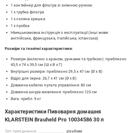
1 контейнер для фільтра зі знімною ручкою
1 х трубка фільтра
1 х скляна кришка
1 х пробка
Німецькомовна інструкція з експлуатації (інші мови:
англійська, французька, італійська, іспанська)
Розміри та технічні характеристики:
Розміри (включно з краном, ручками та трубкою): приблизно
43,5 x 74 x 39,5 см (Ш x В x Г)
Внутрішні розміри: приблизно 29,5 x 47 см (Ø x В)
Відро для зерна: 26,7 х 41 см (Ø x В)
Довжина кабелю пульта управління: 80 см
Довжина шнура живлення: приблизно 120 см
Вага: прибл. 9 кг
Характеристики Пивоварня домашня
KLARSTEIN Brauheld Pro 10034586 30 л
Тип приєднання:
різьбове