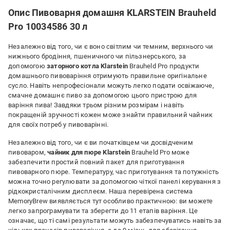
Опис Пивоварня домашня KLARSTEIN Brauheld
Pro 10034586 30 л
Незалежно від того, чи є воно світлим чи темним, верхнього чи
нижнього бродіння, пшеничного чи пільзнерського, за
допомогою
заторного котла
Klarstein
Brauheld Pro продукти
домашнього пивоваріння отримують правильне оригінальне
сусло. Навіть непрофесіонали можуть легко подати освіжаюче,
смачне домашнє пиво за допомогою цього пристрою для
варіння пива! Завдяки трьом різним розмірам і навіть
покращеній зручності кожен може знайти правильний чайник
для своїх потреб у пивоварінні.
Незалежно від того, чи є ви початківцем чи досвідченим
пивоваром,
чайник для пюре
Klarstein
Brauheld Pro може
забезпечити простий повний пакет для приготування
пивоварного пюре. Температуру, час приготування та потужність
можна точно регулювати за допомогою чіткої панелі керування з
рідкокристалічним дисплеєм. Наша перевірена система
MemoryBrew виявляється тут особливо практичною: ви можете
легко запрограмувати та зберегти до 11 етапів варіння. Це
означає, що ті самі результати можуть забезпечуватись навіть за