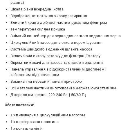
рідина)
Шкала рівня всередині котла
Відображення поточного кроку затирання
Зливний кран з дрібносітчастим рукавним фільтром
Температурна скляна кришка
Знімний контейнер для зерна для легкого видалення зерна
Циркуляційний насос для легкого перемішування
Система швидкого з'єднання шланга насоса
Включаючи ситову вставку для фільтрації затору
Окремі вимикачі для насоса та системи опалення
Панель управління з рідкокристалічним дисплеєм і
кабельним підключенням
Вимикач на передній панелі пристрою
Всі металеві частини виготовлені з нержавіючої сталі 304
Джерело живлення: 220-240 В~ | 50/60 Гц
Обсяг поставки:
1 х пивоварня з циркуляційним насосом
1 x перфорована пластина
1 х контурна лінія