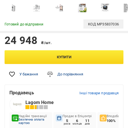
Готовий до відправки
КОД
MP35837036
24 948
₴/шт.
КУПИТИ
У бажання
До порівняння
Продавець
Інші товари продавця
Lagom Home
Надійні транзакції
Продає в Епіцентрі
Вподобання к
Безпечна оплата
5
6
11
100%
картою
років
місяців
днів