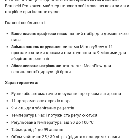
Brauheld Pro кожен майстер-пивовар-хобі може легко отримати
потрібне оригінальне сусло.
Головні особливості:
Ваше власне крафтове пиво:
повний набір для домашнього
пива
Знімна панель керування:
система MemoryBrew з 11
програмованими кроками приготування та 9 місцями для
зберігання рецептів
Збалансоване нагрівання:
технологія MashFlow для
вертикальної циркуляції браги
Характеристики:
Ручне або автоматичне керування процесом затирання
11 програмованих кроків пюре
9 місць для зберігання рецептів
Температура, час і потужність регулюються
Регульована температура: від 30 до 100 °C
Таймер: від 1 до 99 хвилин
Об'єм чайника: 25 / 30 літрів (рідина з солодом / тільки