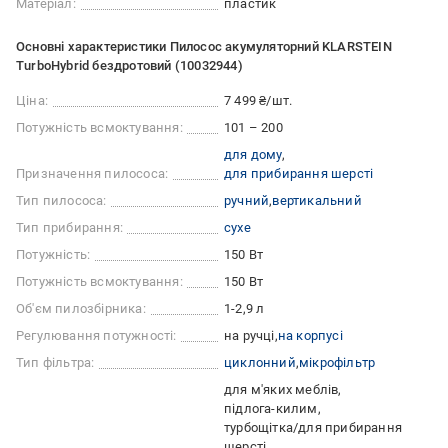
Матеріал:
пластик
Основні характеристики Пилосос акумуляторний KLARSTEIN
TurboHybrid бездротовий (10032944)
Ціна:
7 499 ₴/шт.
Потужність всмоктування:
101 – 200
для дому
Призначення пилососа:
для прибирання шерсті
Тип пилососа:
ручний
вертикальний
Тип прибирання:
сухе
Потужність:
150 Вт
Потужність всмоктування:
150 Вт
Об'єм пилозбірника:
1-2,9 л
Регулювання потужності:
на ручці
на корпусі
Тип фільтра:
циклонний
мікрофільтр
для м'яких меблів
підлога-килим
турбощітка/для прибирання
шерсті