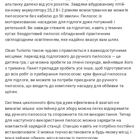
альтанку далеко від усіх розеток. Завдяки вбудованому літій-
іонному акумулятору 25,2 В і 2 рівням всмоктування ви можете
пилососити без кабелю до 50 хвилин. Пилосос із
моторизованою насадкою для підлоги дуже потужний і
ретельний. Ви завжди стежите за підлогою, навіть у темних
кутах: бездротовий пилосос обладнаний практичним
світлодіодним освітленням, яке надійно вказує вам шлях.
Clean Turismo також чудово справляється з важкодоступними
місцями: перехід від підлогового до ручного пилососа — це
дитяча гра, і це можна зробити за лічені секунди, вийнявши його
з тримача. Пакет приладдя зробить усе інше, щоб підготуватися
до всіх робіт із прибирання пилососом: крім функції пилососа
для підлоги, ви можете за потреби приєднати до ручного
пилососа, що входить до комплекту насадку для оббивки та
щілин.
Система циклонного фільтра дуже ефективна й взагалі не
вимагає мішка: контейнер для збору можна легко відокремити
від ручного пилососа та спорожнити після використання. Тепер
для наступного використання пилосос можна зарядити на
компактній зарядній станції. Станцію навіть не потрібно постійно
встановлювати: її можна гнучко встановити в будь-якому місці, і
вона займає обмаль місця разом із пилососом.