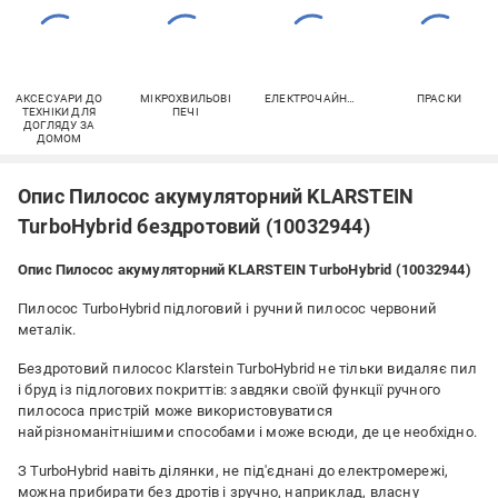
АКСЕСУАРИ ДО
МІКРОХВИЛЬОВІ
ЕЛЕКТРОЧАЙНИКИ
ПРАСКИ
ТЕХНІКИ ДЛЯ
ПЕЧІ
ДОГЛЯДУ ЗА
ДОМОМ
Опис Пилосос акумуляторний KLARSTEIN
TurboHybrid бездротовий (10032944)
Опис Пилосос акумуляторний KLARSTEIN TurboHybrid (10032944)
Пилосос TurboHybrid підлоговий і ручний пилосос червоний
металік.
Бездротовий пилосос Klarstein TurboHybrid не тільки видаляє пил
і бруд із підлогових покриттів: завдяки своїй функції ручного
пилососа пристрій може використовуватися
найрізноманітнішими способами і може всюди, де це необхідно.
З TurboHybrid навіть ділянки, не під'єднані до електромережі,
можна прибирати без дротів і зручно, наприклад, власну