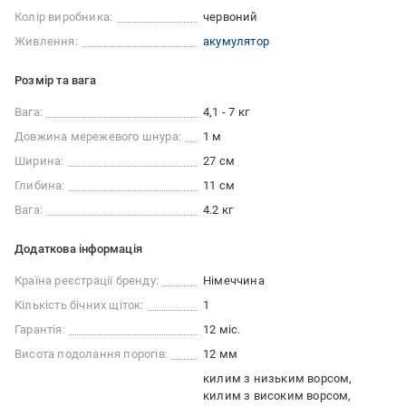
Колір виробника:
червоний
Живлення:
акумулятор
Розмір та вага
Вага:
4,1 - 7 кг
Довжина мережевого шнура:
1 м
Ширина:
27 см
Глибина:
11 см
Вага:
4.2 кг
Додаткова інформація
Країна реєстрації бренду:
Німеччина
Кількість бічних щіток:
1
Гарантія:
12 міс.
Висота подолання порогів:
12 мм
килим з низьким ворсом
килим з високим ворсом