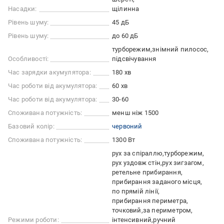
Насадки:
щілинна
Рівень шуму:
45 дБ
Рівень шуму:
до 60 дБ
турборежим
знімний пилосос
Особливості:
підсвічування
Час зарядки акумулятора:
180 хв
Час роботи від акумулятора:
60 хв
Час роботи від акумулятора:
30-60
Споживана потужність:
менш ніж 1500
Базовий колір:
червоний
Споживана потужність:
1300 Вт
рух за спіраллю
турборежим
рух уздовж стін
рух зигзагом
ретельне прибирання
прибирання заданого місця
по прямій лінії
прибирання периметра
точковий
за периметром
Режими роботи:
інтенсивний
ручний