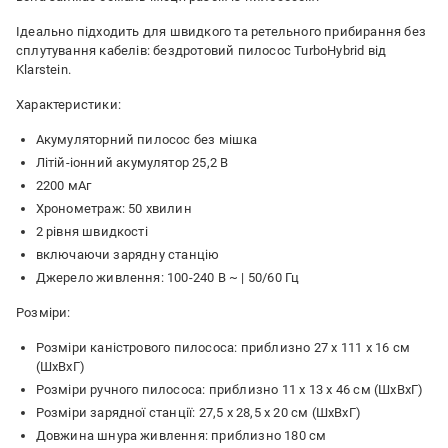
Ідеально підходить для швидкого та ретельного прибирання без
сплутування кабелів: бездротовий пилосос TurboHybrid від
Klarstein.
Характеристики:
Акумуляторний пилосос без мішка
Літій-іонний акумулятор 25,2 В
2200 мАг
Хронометраж: 50 хвилин
2 рівня швидкості
включаючи зарядну станцію
Джерело живлення: 100-240 В ~ | 50/60 Гц
Розміри:
Розміри каністрового пилососа: приблизно 27 x 111 x 16 см
(ШxВxГ)
Розміри ручного пилососа: приблизно 11 x 13 x 46 см (ШxВxГ)
Розміри зарядної станції: 27,5 x 28,5 x 20 см (ШxВxГ)
Довжина шнура живлення: приблизно 180 см