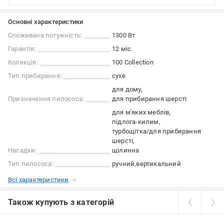
Основні характеристики
Споживана потужність:
1300 Вт
Гарантія:
12 міс.
Колекція:
100 Collection
Тип прибирання:
сухе
для дому
Призначення пилососа:
для прибирання шерсті
для м'яких меблів
підлога-килим
турбощітка/для прибирання
шерсті
Насадки:
щілинна
Тип пилососа:
ручний
вертикальний
Всі характеристики
Також купують з категорій