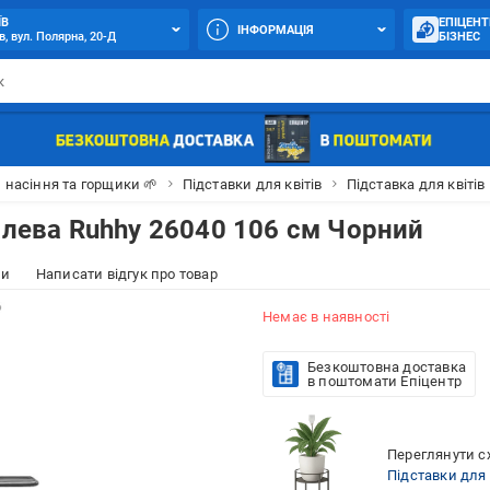
ЇВ
ЕПІЦЕНТ
ІНФОРМАЦІЯ
в, вул. Полярна, 20-Д
БІЗНЕС
 насіння та горщики 🌱
Підставки для квітів
Підставка для квіті
алева Ruhhy 26040 106 см Чорний
ки
Написати відгук про товар
Немає в наявності
Безкоштовна доставка
в поштомати Епіцентр
Переглянути сх
Підставки для 