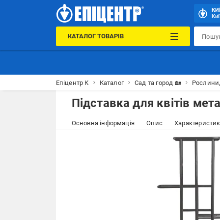
КИ
Киї
КАТАЛОГ ТОВАРІВ
Епіцентр К
Каталог
Сад та город 🏡
Рослини,
Підставка для квітів мет
Основна інформація
Опис
Характеристи