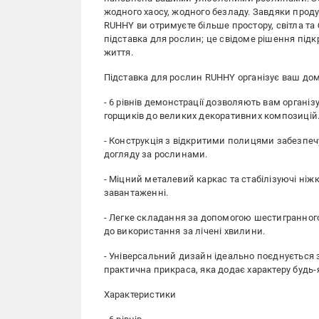
жодного хаосу, жодного безладу. Завдяки про
RUHHY ви отримуєте більше простору, світла та 
підставка для рослин; це свідоме рішення під
життя.
Підставка для рослин RUHHY організує ваш до
- 6 рівнів демонстрації дозволяють вам організ
горщиків до великих декоративних композицій
- Конструкція з відкритими полицями забезпечує
догляду за рослинами.
- Міцний металевий каркас та стабілізуючі ніж
завантаженні.
- Легке складання за допомогою шестигранного
до використання за лічені хвилини.
- Універсальний дизайн ідеально поєднується 
практична прикраса, яка додає характеру будь-
Характеристики