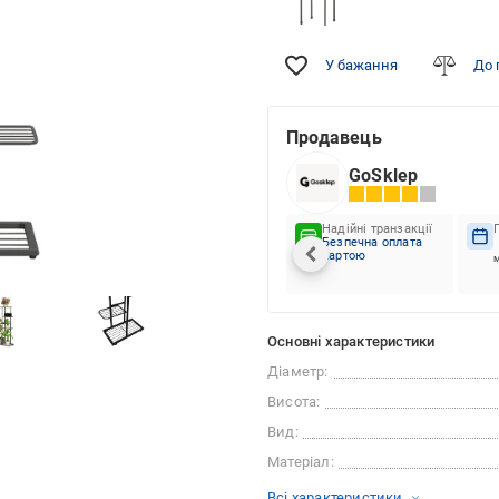
У бажання
До 
Продавець
GoSklep
Надійні транзакції
Безпечна оплата
картою
м
Основні характеристики
Діаметр:
Висота:
Вид:
Матеріал:
Всі характеристики