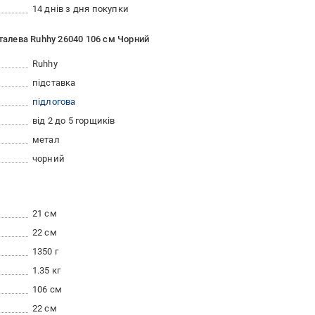
14 днів з дня покупки
еталева Ruhhy 26040 106 см Чорний
Ruhhy
підставка
підлогова
від 2 до 5 горщиків
метал
чорний
21 см
22 см
1350 г
1.35 кг
106 см
22 см