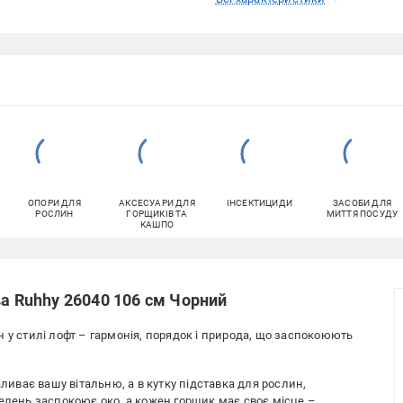
ОПОРИ ДЛЯ
АКСЕСУАРИ ДЛЯ
ІНСЕКТИЦИДИ
ЗАСОБИ ДЛЯ
РОСЛИН
ГОРЩИКІВ ТА
МИТТЯ ПОСУДУ
КАШПО
ва Ruhhy 26040 106 см Чорний
 у стилі лофт – гармонія, порядок і природа, що заспокоюють
аливає вашу вітальню, а в кутку підставка для рослин,
ень заспокоює око, а кожен горщик має своє місце –