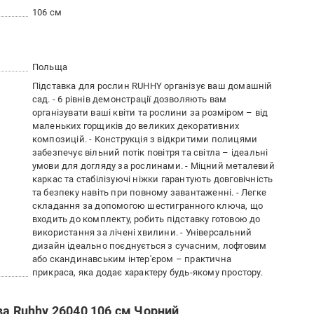
106 см
Польща
Підставка для рослин RUHHY організує ваш домашній
сад. - 6 рівнів демонстрації дозволяють вам
організувати ваші квіти та рослини за розміром – від
маленьких горщиків до великих декоративних
композицій. - Конструкція з відкритими полицями
забезпечує вільний потік повітря та світла – ідеальні
умови для догляду за рослинами. - Міцний металевий
каркас та стабілізуючі ніжки гарантують довговічність
та безпеку навіть при повному завантаженні. - Легке
складання за допомогою шестигранного ключа, що
входить до комплекту, робить підставку готовою до
використання за лічені хвилини. - Універсальний
дизайн ідеально поєднується з сучасним, лофтовим
або скандинавським інтер'єром – практична
прикраса, яка додає характеру будь-якому простору.
ва Ruhhy 26040 106 см Чорний