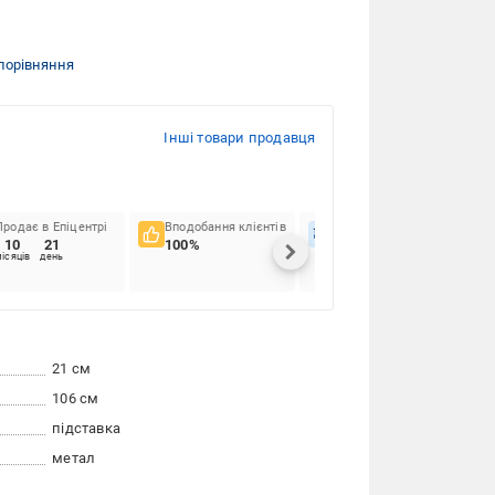
порівняння
Інші товари продавця
Продає в Епіцентрі
Вподобання клієнтів
Вчасність доставок
10
21
100%
79.59%
ісяців
день
21 см
106 см
підставка
метал