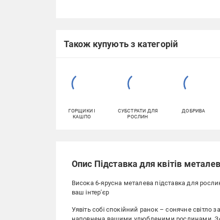
Також купують з категорій
ГОРЩИКИ І
СУБСТРАТИ ДЛЯ
ДОБРИВА
КАШПО
РОСЛИН
Опис Підставка для квітів метале
Висока 6-ярусна металева підставка для рослин
ваш інтер'єр
Уявіть собі спокійний ранок – сонячне світло з
наповнена вашими улюбленими рослинами. Зел