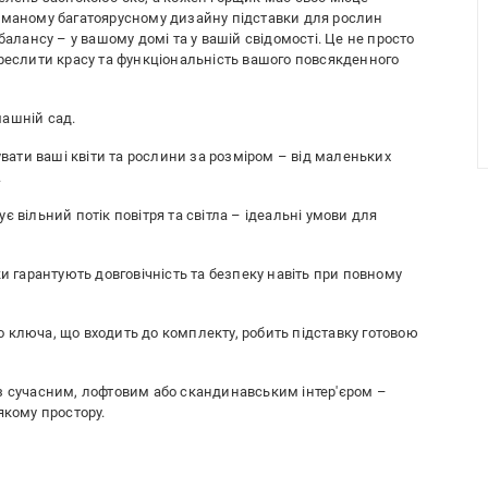
думаному багатоярусному дизайну підставки для рослин
балансу – у вашому домі та у вашій свідомості. Це не просто
креслити красу та функціональність вашого повсякденного
машній сад.
увати ваші квіти та рослини за розміром – від маленьких
.
 вільний потік повітря та світла – ідеальні умови для
ки гарантують довговічність та безпеку навіть при повному
 ключа, що входить до комплекту, робить підставку готовою
з сучасним, лофтовим або скандинавським інтер'єром –
якому простору.