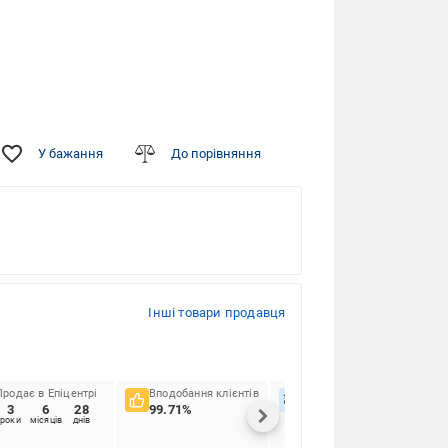
У бажання
До порівняння
Інші товари продавця
Продає в Епіцентрі
Вподобання клієнтів
Вчасність доставок
3
6
28
99.71%
91.22%
роки
місяців
днів