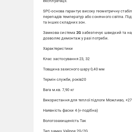
експлуатації.
SPC-основа гарантує високу геометричну стабіл
перепадів температур або сонячного світла. Пі
та інших складних зон.
Замкова система
2G
забезпечує швидкий та на
дозволяє демонтаж у разі потреби.
Характеристики
Клас застосування 23, 32
Товщина захисного шару 0,40 мм
Термін служби, років20
Вага м.кв. 7,90 кг
Використання для теплої підлоги Можливо, +27
Наявність фаски 4 (v-подібна)
Вологозахищеність Так
Тип замку Valinge 2G/2G