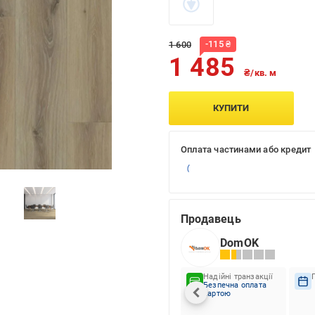
-
115
₴
1 600
1 485
₴/кв. м
КУПИТИ
Оплата частинами або кредит
Продавець
DomOK
Надійні транзакції
Безпечна оплата
картою