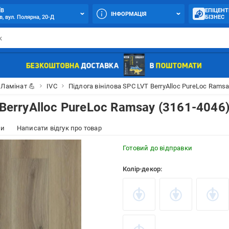
ЇВ
ЕПІЦЕНТ
ІНФОРМАЦІЯ
в, вул. Полярна, 20-Д
БІЗНЕС
Ламінат 💪
IVC
Підлога вінілова SPC LVT BerryAlloc PureLoc Ramsa
 BerryAlloc PureLoc Ramsay (3161-4046
ки
Написати відгук про товар
Готовий до відправки
Колір-декор: