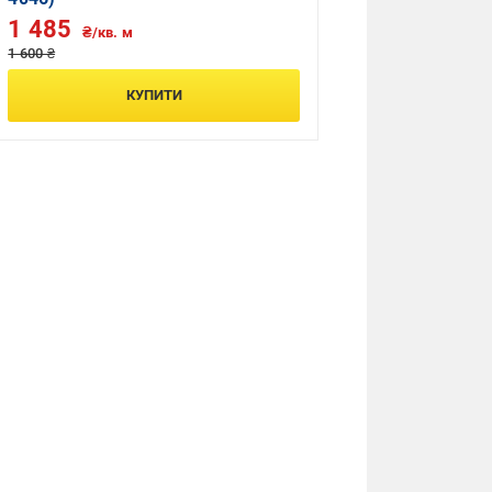
1 485
₴/кв. м
1 600 ₴
КУПИТИ