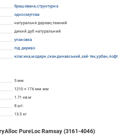
брашована
cтруктурна
односмугова
натуральне дерево
темний
дикий дуб натуральний
упаковка
під дерево
класика
модерн
скандинавський
хай-тек
урбан
лофт
5 мм
1210 × 176 мм мм
1.71 кв.м
8 шт.
13.5 кг
ryAlloc PureLoc Ramsay (3161-4046)