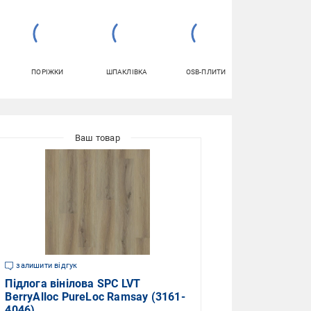
ПОРІЖКИ
ШПАКЛІВКА
OSB-ПЛИТИ
КЛЕЙ ДЛЯ
ШПАЛЕР
залишити відгук
Підлога вінілова SPC LVT
BerryAlloc PureLoc Ramsay (3161-
4046)