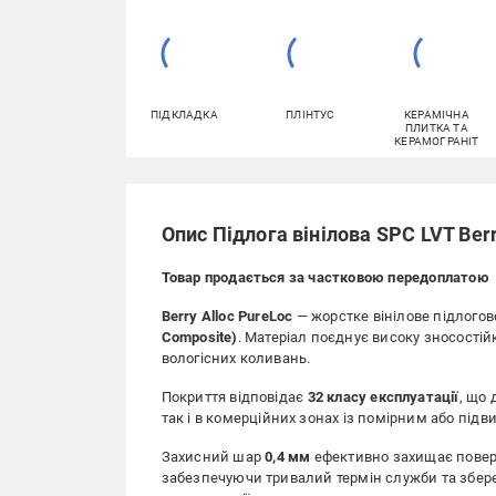
ПІДКЛАДКА
ПЛІНТУС
КЕРАМІЧНА
ПЛИТКА ТА
КЕРАМОГРАНІТ
Опис Підлога вінілова SPC LVT Ber
Товар продається за частковою передоплатою
Berry Alloc PureLoc
— жорстке вінілове підлогов
Composite)
. Матеріал поєднує високу зносостійк
вологісних коливань.
Покриття відповідає
32 класу експлуатації
, що
так і в комерційних зонах із помірним або пі
Захисний шар
0,4 мм
ефективно захищає поверхн
забезпечуючи тривалий термін служби та збере