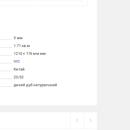
5 мм
1.71 кв.м
1210 × 176 мм мм
IVC
Китай
23/32
дикий дуб натуральний