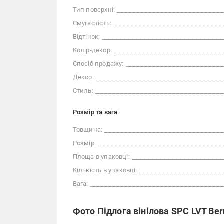
Тип поверхні:
Смугастість:
Відтінок:
Колір-декор:
Спосіб продажу:
Декор:
Стиль:
Розмір та вага
Товщина:
Розмір:
Площа в упаковці:
Кількість в упаковці:
Вага:
Фото Підлога вінілова SPC LVT Ber