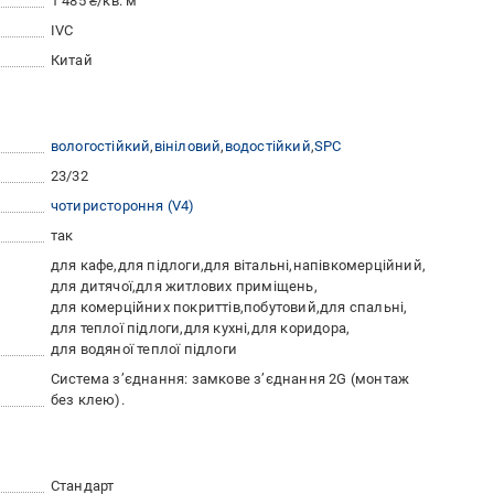
1 485 ₴/кв. м
IVC
Китай
вологостійкий
вініловий
водостійкий
SPC
23/32
чотиристороння (V4)
так
для кафе
для підлоги
для вітальні
напівкомерційний
для дитячої
для житлових приміщень
для комерційних покриттів
побутовий
для спальні
для теплої підлоги
для кухні
для коридора
для водяної теплої підлоги
Система з’єднання: замкове з’єднання 2G (монтаж
без клею).
Стандарт