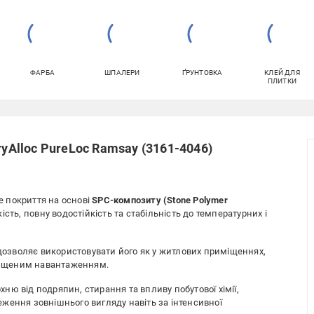
ФАРБА
ШПАЛЕРИ
ҐРУНТОВКА
КЛЕЙ ДЛЯ
ПЛИТКИ
ryAlloc PureLoc Ramsay (3161-4046)
е покриття на основі
SPC-композиту (Stone Polymer
ість, повну водостійкість та стабільність до температурних і
 дозволяє використовувати його як у житлових приміщеннях,
двищеним навантаженням.
ю від подряпин, стирання та впливу побутової хімії,
ження зовнішнього вигляду навіть за інтенсивної