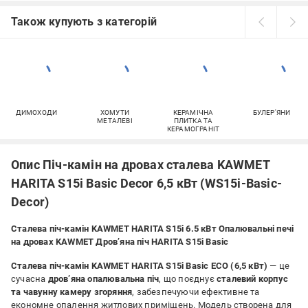
Також купують з категорій
ДИМОХОДИ
ХОМУТИ
КЕРАМІЧНА
БУЛЕР'ЯНИ
МЕТАЛЕВІ
ПЛИТКА ТА
КЕРАМОГРАНІТ
Опис Піч-камін на дровах сталева KAWMET
HARITA S15i Basic Decor 6,5 кВт (WS15i-Basic-
Decor)
Сталева піч-камін KAWMET HARITA S15i 6.5 кВт Опалювальні печі
на дровах KAWMET Дровʼяна піч HARITA S15i Basic
Сталева піч-камін KAWMET HARITA S15i Basic ECO (6,5 кВт)
— це
сучасна
дров’яна опалювальна піч
, що поєднує
сталевий корпус
та чавунну камеру згоряння
, забезпечуючи ефективне та
економне опалення житлових приміщень. Модель створена для