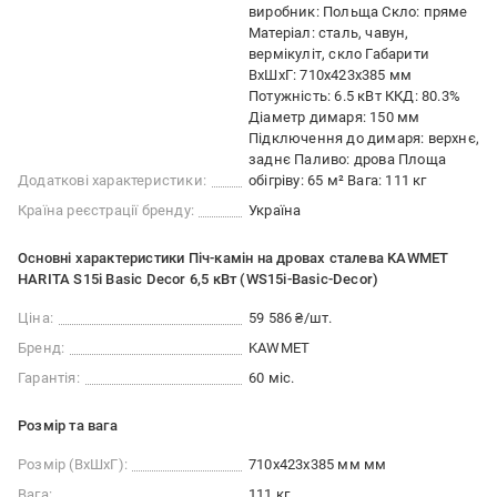
виробник: Польща Скло: пряме
Матеріал: сталь, чавун,
вермікуліт, скло Габарити
ВxШxГ: 710х423х385 мм
Потужність: 6.5 кВт ККД: 80.3%
Діаметр димаря: 150 мм
Підключення до димаря: верхнє,
заднє Паливо: дрова Площа
Додаткові характеристики:
обігріву: 65 м² Вага: 111 кг
Країна реєстрації бренду:
Україна
Основні характеристики Піч-камін на дровах сталева KAWMET
HARITA S15i Basic Decor 6,5 кВт (WS15i-Basic-Decor)
Ціна:
59 586 ₴/шт.
Бренд:
KAWMET
Гарантія:
60 міс.
Розмір та вага
Розмір (ВхШхГ):
710х423х385 мм мм
Вага:
111 кг