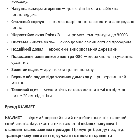
котеджу.
Чавунна камера згоряння
— довговічність та стабільна
тепловіддача.
Сталевий корпус
— швидке нагрівання та ефективна передача
тепла.
Жаростійке скло Robax®
— витримує температури до 800°C.
Система «чисте скло»
— скло довше залишається прозорим.
Подвійний допал
— економне використання деревини.
Підведення зовнішнього повітря Ø80
— ідеально для сучасних
будинків.
Зольний ящик
— зручне очищення попелу.
Верхнє або заднє підключення димоходу
— універсальний
монтаж.
Тепловий щит
— можливість встановлення печі на відстані
лише 20 см від стіни.
Бренд KAWMET
KAWMET
— відомий європейський виробник камінів та печей,
який спеціалізується на виготовленні
якісних чавунних і
сталевих опалювальних приладів
. Продукція бренду поєднує
традиції чавунного лиття, сучасні технології горіння та