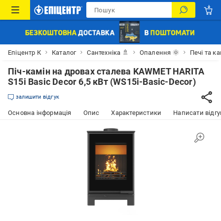
Епіцентр К
Каталог
Сантехніка 🚿
Опалення 🌞
Печі та к
Піч-камін на дровах сталева KAWMET HARITA
S15i Basic Decor 6,5 кВт (WS15i-Basic-Decor)
залишити відгук
Основна інформація
Опис
Характеристики
Написати відгу