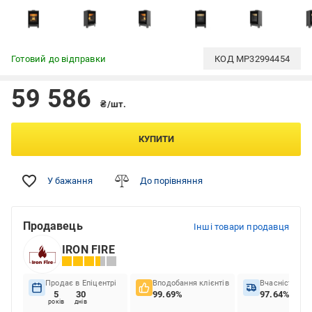
Готовий до відправки
КОД
MP32994454
59 586
₴/шт.
КУПИТИ
У бажання
До порівняння
Продавець
Інші товари продавця
IRON FIRE
Продає в Епіцентрі
Вподобання клієнтів
Вчасність до
5
30
99.69%
97.64%
років
днів