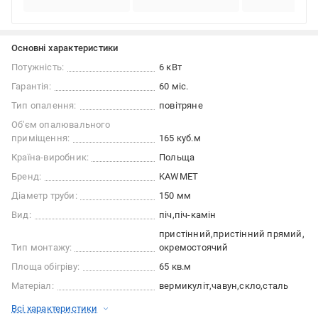
Основні характеристики
Потужність:
6 кВт
Гарантія:
60 міс.
Тип опалення:
повітряне
Об'єм опалювального
приміщення:
165 куб.м
Країна-виробник:
Польща
Бренд:
KAWMET
Діаметр труби:
150 мм
Вид:
піч
піч-камін
пристінний
пристінний прямий
Тип монтажу:
окремостоячий
Площа обігріву:
65 кв.м
Матеріал:
вермикуліт
чавун
скло
сталь
Всі характеристики