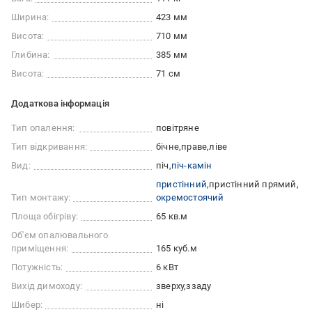
Ширина:
423 мм
Висота:
710 мм
Глибина:
385 мм
Висота:
71 см
Додаткова інформація
Тип опалення:
повітряне
Тип відкривання:
бічне
праве
ліве
Вид:
піч
піч-камін
пристінний
пристінний прямий
Тип монтажу:
окремостоячий
Площа обігріву:
65 кв.м
Об'єм опалювального
приміщення:
165 куб.м
Потужність:
6 кВт
Вихід димоходу:
зверху
ззаду
Шибер:
ні