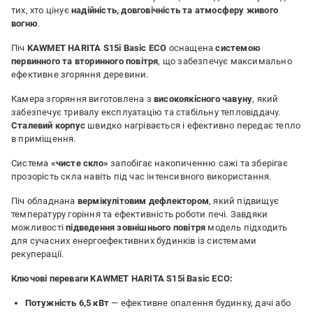
тих, хто цінує
надійність, довговічність та атмосферу живого
вогню
.
Піч
KAWMET HARITA S15i Basic ECO
оснащена
системою
первинного та вторинного повітря
, що забезпечує максимально
ефективне згоряння деревини.
Камера згоряння виготовлена з
високоякісного чавуну
, який
забезпечує тривалу експлуатацію та стабільну тепловіддачу.
Сталевий корпус
швидко нагрівається і ефективно передає тепло
в приміщення.
Система
«чисте скло»
запобігає накопиченню сажі та зберігає
прозорість скла навіть під час інтенсивного використання.
Піч обладнана
вермікулітовим дефлектором
, який підвищує
температуру горіння та ефективність роботи печі. Завдяки
можливості
підведення зовнішнього повітря
модель підходить
для сучасних енергоефективних будинків із системами
рекуперації.
Ключові переваги KAWMET HARITA S15i Basic ECO:
Потужність 6,5 кВт
— ефективне опалення будинку, дачі або