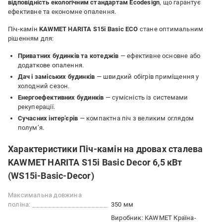
відповідність екологічним стандартам Ecodesign
, що гарантує
ефективне та економне опалення.
Піч-камін
KAWMET HARITA S15i Basic ECO
стане оптимальним
рішенням для:
Приватних будинків та котеджів
— ефективне основне або
додаткове опалення.
Дач і заміських будинків
— швидкий обігрів приміщення у
холодний сезон.
Енергоефективних будинків
— сумісність із системами
рекуперації.
Сучасних інтер’єрів
— компактна піч з великим оглядом
полум’я.
Характеристики Піч-камін на дровах сталева
KAWMET HARITA S15i Basic Decor 6,5 кВт
(WS15i-Basic-Decor)
Максимальна довжина
поліна:
350 мм
Виробник: KAWMET Країна-