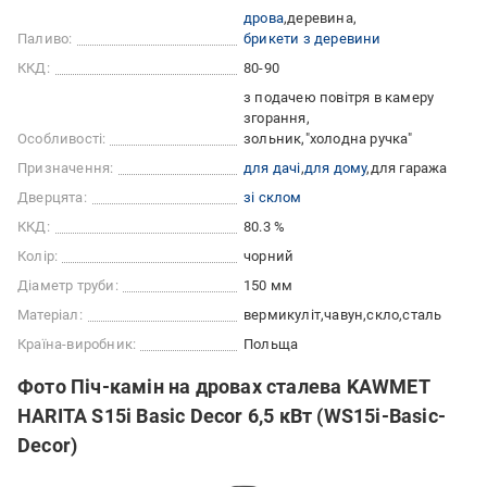
дрова
деревина
Паливо:
брикети з деревини
ККД:
80-90
з подачею повітря в камеру
згорання
Особливості:
зольник
"холодна ручка"
Призначення:
для дачі
для дому
для гаража
Дверцята:
зі склом
ККД:
80.3 %
Колір:
чорний
Діаметр труби:
150 мм
Матеріал:
вермикуліт
чавун
скло
сталь
Країна-виробник:
Польща
Фото Піч-камін на дровах сталева KAWMET
HARITA S15i Basic Decor 6,5 кВт (WS15i-Basic-
Decor)