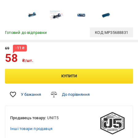
Готовий до відправки
КОД
MP35688831
-
11
₴
69
58
₴/шт.
КУПИТИ
У бажання
До порівняння
Продавець товару:
UNIT5
Інші товари продавця