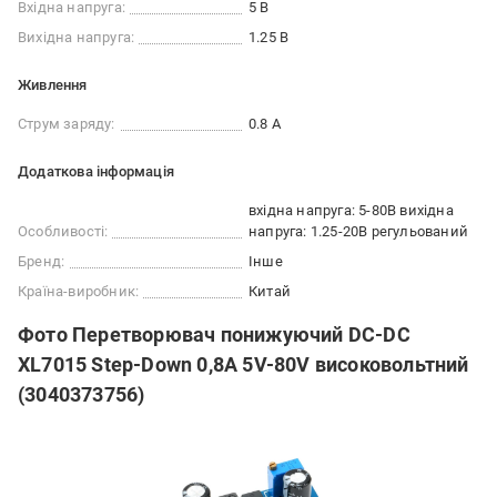
Вхідна напруга:
5 В
Вихідна напруга:
1.25 В
Живлення
Струм заряду:
0.8 А
Додаткова інформація
вхідна напруга: 5-80В вихідна
Особливості:
напруга: 1.25-20В регульований
Бренд:
Інше
Країна-виробник:
Китай
Фото Перетворювач понижуючий DC-DC
XL7015 Step-Down 0,8A 5V-80V високовольтний
(3040373756)