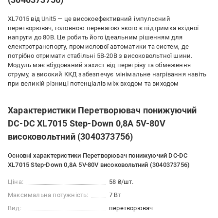
XL7015 від Unit5 — це високоефективний імпульсний
перетворювач, головною перевагою якого є підтримка вхідної
напруги до 80В. Це робить його ідеальним рішенням для
електротранспорту, промислової автоматики та систем, де
потрібно отримати стабільні 5В-20В з високовольтної шини.
Модуль має вбудований захист від перегріву та обмеження
струму, а високий ККД забезпечує мінімальне нагрівання навіть
при великій різниці потенціалів між входом та виходом
Характеристики Перетворювач понижуючий
DC-DC XL7015 Step-Down 0,8A 5V-80V
високовольтний (3040373756)
Основні характеристики Перетворювач понижуючий DC-DC
XL7015 Step-Down 0,8A 5V-80V високовольтний (3040373756)
Ціна:
58 ₴/шт.
Максимальна потужність:
7 Вт
Вид:
перетворювач